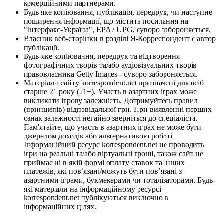
комерційними партнерами.
Будь яке копіювання, публікація, передрук, чи наступне
поширення інформації, що містить посилання на
"Інтерфакс-Україна", EPA / UPG, суворо забороняється.
Власник веб-сторінки в розділі Я-Корреспондент є автор
публікації.
Будь-яке копіювання, передрук та відтворення
фотографічних творів та/або аудіовізуальних творів
правовласника Getty Images - суворо забороняється.
Матеріали сайту korrespondent.net призначені для осіб
старше 21 року (21+). Участь в азартних іграх може
викликати ігрову залежність. Дотримуйтесь правил
(принципів) відповідальної гри. При виявленні перших
ознак залежності негайно зверніться до спеціаліста.
Пам'ятайте, що участь в азартних іграх не може бути
джерелом доходів або альтернативою роботі.
Інформаційний ресурс korrespondent.net не проводить
ігри на реальні та/або віртуальні гроші, також сайт не
приймає ні в якій формі оплату ставок та інших
платежів, які пов’язані/можуть бути пов’язані з
азартними іграми, букмекерами чи тоталізаторами. Будь-
які матеріали на інформаційному ресурсі
korrespondent.net публікуються виключно в
інформаційних цілях.