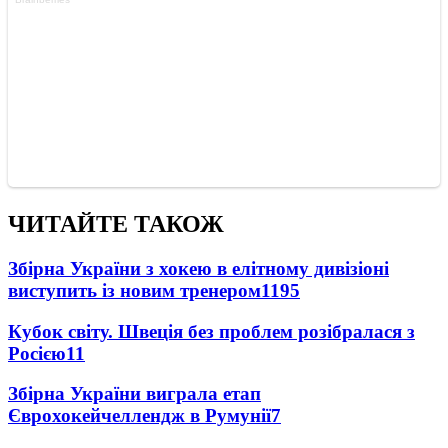
ЧИТАЙТЕ ТАКОЖ
Збірна України з хокею в елітному дивізіоні
виступить із новим тренером
1195
Кубок світу. Швеція без проблем розібралася з
Росією
11
Збірна України виграла етап
Єврохокейчеллендж в Румунії
7