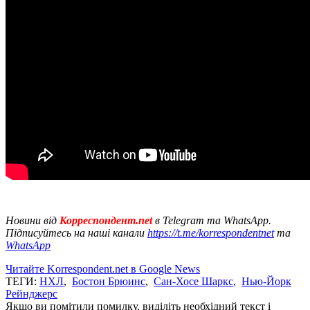
Новини від
Корреспондент.net
в Telegram та WhatsApp.
Підписуйтесь на наші канали
https://t.me/korrespondentnet
та
WhatsApp
Читайте Korrespondent.net в Google News
ТЕГИ:
НХЛ
,
Бостон Брюинс
,
Сан-Хосе Шаркс
,
Нью-Йорк
Рейнджерс
Якщо ви помітили помилку, виділіть необхідний текст і