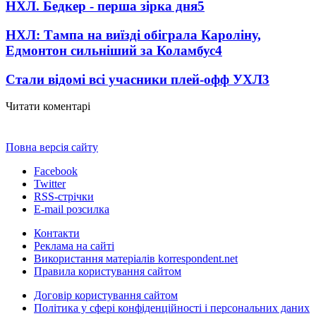
НХЛ. Бедкер - перша зірка дня
5
НХЛ: Тампа на виїзді обіграла Кароліну,
Едмонтон сильніший за Коламбус
4
Стали відомі всі учасники плей-офф УХЛ
3
Читати коментарі
Повна версія сайту
Facebook
Twitter
RSS-стрічки
E-mail розсилка
Контакти
Реклама на сайті
Використання матеріалів korrespondent.net
Правила користування сайтом
Договір користування сайтом
Політика у сфері конфіденційності і персональних даних