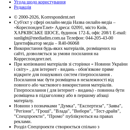
Угода щодо користування
Редакція
© 2000-2026, Korrespondent.net
Суб'єкт у сфері онлайн-медіа Назва онлайн-медіа –
«КореспонденТ.net» Адреса: 02091, місто Київ,
ХАРКІВСЬКЕ ШОСЕ, будинок 172-Б, офіс 208/1 E-mail:
sunlight@mediadim.com.ua
Телефон: 044-205-43-00
Ідентифікатор медіа – R40-06068
Використання будь-яких матеріалів, розміщених на
сайті, дозволяється за умови посилання на
Корреспондент.net.
При копіюванні матеріалів зі сторінки « Новини України
і світу» , для інтернет - видань - обов'язкове пряме
відкрите для пошукових систем гіперпосилання .
Посилання має бути розміщена в незалежності від
повного або часткового використання матеріалів.
Гіперпосилання ( для інтернет - видань) - повинна бути
розміщена в підзаголовку або в першому абзаці
матеріалу.
Новини з позначками "Думка", "Експертиза", "Заява",
"Регіони", "Гроші", "Влада", "Вибори", "Тест-драйв",
"Спецпроекти", "Промо" публікуються на правах
реклами.
Розділ Спецпроекти створюється спільно з