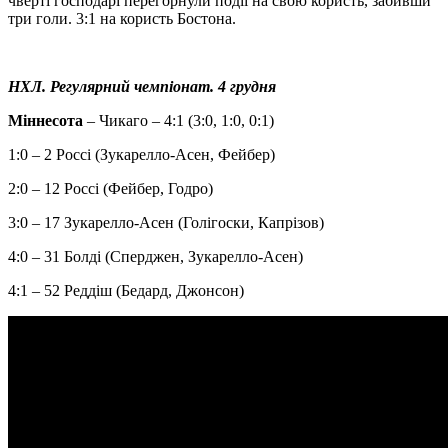
чверті господарі перегорнули події на свою користь, забивши
три голи. 3:1 на користь Бостона.
НХЛ. Регулярний чемпіонат. 4 грудня
Міннесота
– Чикаго – 4:1 (3:0, 1:0, 0:1)
1:0 – 2 Россі (Зукарелло-Асен, Фейбер)
2:0 – 12 Россі (Фейбер, Годро)
3:0 – 17 Зукарелло-Асен (Голігоски, Капрізов)
4:0 – 31 Болді (Сперджен, Зукарелло-Асен)
4:1 – 52 Реддіш (Бедард, Джонсон)