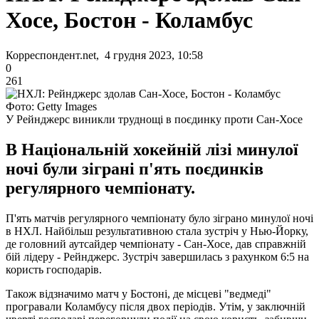
Хосе, Бостон - Коламбус
Корреспондент.net, 4 грудня 2023, 10:58
0
261
Фото: Getty Images
У Рейнджерс виникли труднощі в поєдинку проти Сан-Хосе
В Національній хокейній лізі минулої
ночі були зіграні п'ять поєдинків
регулярного чемпіонату.
П'ять матчів регулярного чемпіонату було зіграно минулої ночі
в НХЛ. Найбільш результативною стала зустріч у Нью-Йорку,
де головний аутсайдер чемпіонату - Сан-Хосе, дав справжній
бій лідеру - Рейнджерс. Зустріч завершилась з рахунком 6:5 на
користь господарів.
Також відзначимо матч у Бостоні, де місцеві "ведмеді"
програвали Коламбусу після двох періодів. Утім, у заключній