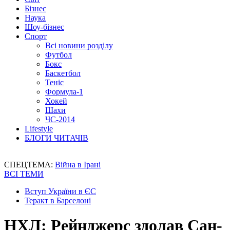
Бізнес
Наука
Шоу-бізнес
Спорт
Всі новини розділу
Футбол
Бокс
Баскетбол
Теніс
Формула-1
Хокей
Шахи
ЧС-2014
Lifestyle
БЛОГИ ЧИТАЧІВ
СПЕЦТЕМА:
Війна в Ірані
ВСІ ТЕМИ
Вступ України в ЄС
Теракт в Барселоні
НХЛ: Рейнджерс здолав Сан-