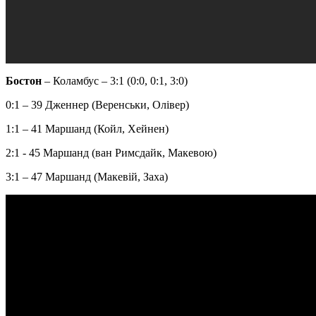
Бостон
– Коламбус – 3:1 (0:0, 0:1, 3:0)
0:1 – 39 Дженнер (Веренськи, Олівер)
1:1 – 41 Маршанд (Койл, Хейнен)
2:1 - 45 Маршанд (ван Римсдайк, Макевою)
3:1 – 47 Маршанд (Макевій, Заха)