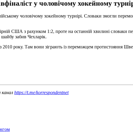
вфіналіст у чоловічому хокейному турнір
ійському чоловічому хокейному турнірі. Словаки змогли перемогт
ірній США з рахунком 1:2, проте на останній хвилині словаки пе
 шайбу забив Чехларік.
 2010 року. Там вони зіграють із переможцем протистояння Швец
ш канал
https://t.me/korrespondentnet
інгом