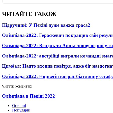
ЧИТАЙТЕ ТАКОЖ
Підручний: У Пекіні дуже важка траса
2
Олімпіада-2022: Гераскевич покращив свій резул
Олімпіада-2022: Вендль та Арльт знову перші у с
Олімпіада-2022: австрійці виграли командні змаг
Цимбал: Надто вхопив повітря, адже біг наздогнат
Олімпіада-2022: Норвегія виграє біатлонну естафет
Читати коментарі
Олімпіада в Пекіні 2022
Останні
Популярні