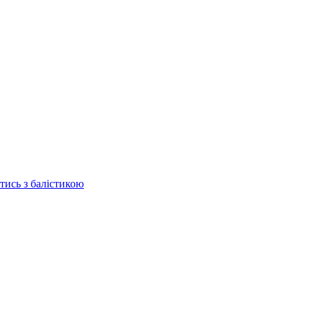
отись з балістикою