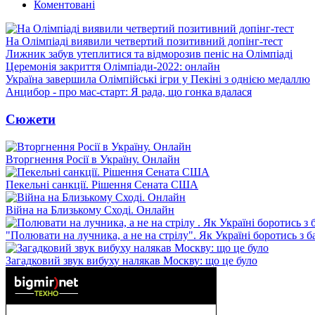
Коментовані
На Олімпіаді виявили четвертий позитивний допінг-тест
Лижник забув утеплитися та відморозив пеніс на Олімпіаді
Церемонія закриття Олімпіади-2022: онлайн
Україна завершила Олімпійські ігри у Пекіні з однією медаллю
Анцибор - про мас-старт: Я рада, що гонка вдалася
Сюжети
Вторгнення Росії в Україну. Онлайн
Пекельні санкції. Рішення Сената США
Війна на Близькому Сході. Онлайн
"Полювати на лучника, а не на стрілу". Як Україні боротись з 
Загадковий звук вибуху налякав Москву: що це було