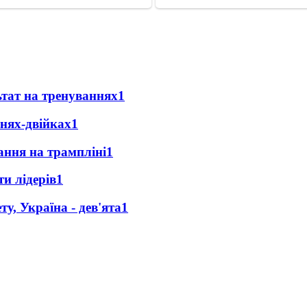
ьтат на тренуваннях
1
анях-двійках
1
ання на трампліні
1
и лідерів
1
у, Україна - дев'ята
1