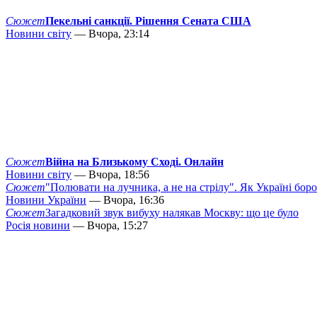
Сюжет
Пекельні санкції. Рішення Сената США
Новини світу
— Вчора, 23:14
Сюжет
Війна на Близькому Сході. Онлайн
Новини світу
— Вчора, 18:56
Сюжет
"Полювати на лучника, а не на стрілу". Як Україні бор
Новини України
— Вчора, 16:36
Сюжет
Загадковий звук вибуху налякав Москву: що це було
Росія новини
— Вчора, 15:27