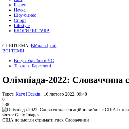
Бізнес
Наука
Шоу-бізнес
Спорт
Lifestyle
БЛОГИ ЧИТАЧІВ
СПЕЦТЕМА:
Війна в Ірані
ВСІ ТЕМИ
Вступ України в ЄС
Теракт в Барселоні
Олімпіада-2022: Словаччина с
Текст:
Катя Юськів
, 16 лютого 2022, 09:48
0
538
Фото: Getty Images
США не змогли стримати тиск Словаччини