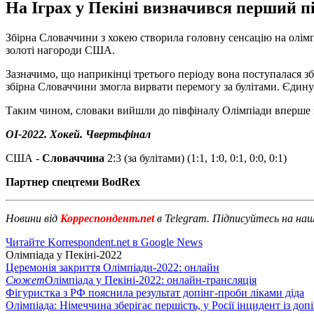
На Іграх у Пекіні визначився перший пі
Збірна Словаччини з хокею створила головну сенсацію на олімп
золоті нагороди США.
Зазначимо, що наприкінці третього періоду вона поступалася зб
збірна Словаччини змогла вирвати перемогу за булітами. Єдину
Таким чином, словаки вийшли до півфіналу Олімпіади вперше з
ОІ-2022. Хокей. Чвертьфінал
США -
Словаччина
2:3 (за булітами) (1:1, 1:0, 0:1, 0:0, 0:1)
Партнер спецтеми BodRex
Новини від
Корреспондент.net
в Telegram. Підписуйтесь на на
Читайте Korrespondent.net в Google News
Олімпіада у Пекіні-2022
Церемонія закриття Олімпіади-2022: онлайн
Сюжет
Олімпіада у Пекіні-2022: онлайн-трансляція
Фігуристка з РФ пояснила результат допінг-проби ліками діда
Олімпіада: Німеччина зберігає першість, у Росії інцидент із доп