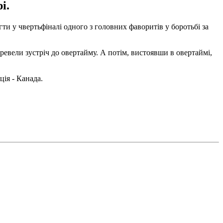
і.
и у чвертьфіналі одного з головних фаворитів у боротьбі за
ревели зустріч до овертайму. А потім, вистоявши в овертаймі,
ія - Канада.