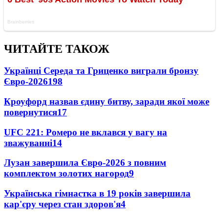
ЧИТАЙТЕ ТАКОЖ
Українці Середа та Гриценко виграли бронзу
Євро-2026
198
Кроуфорд назвав єдину битву, заради якої може
повернутися
17
UFC 221: Ромеро не вклався у вагу на
зважуванні
14
Лузан завершила Євро-2026 з повним
комплектом золотих нагород
9
Українська гімнастка в 19 років завершила
кар'єру через стан здоров'я
4