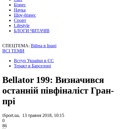
Бізнес
Наука
Шоу-бізнес
Спорт
Lifestyle
БЛОГИ ЧИТАЧІВ
СПЕЦТЕМА:
Війна в Ірані
ВСІ ТЕМИ
Вступ України в ЄС
Теракт в Барселоні
Bellator 199: Визначився
останній півфіналіст Гран-
прі
iSport.ua, 13 травня 2018, 10:15
0
86