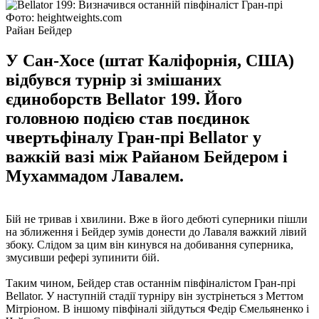
Фото: heightweights.com
Райан Бейдер
У Сан-Хосе (штат Каліфорнія, США)
відбувся турнір зі змішаних
єдиноборств Bellator 199. Його
головною подією став поєдинок
чвертьфіналу Гран-прі Bellator у
важкій вазі між Райаном Бейдером і
Мухаммадом Лавалем.
Бій не тривав і хвилини. Вже в його дебюті суперники пішли
на зближення і Бейдер зумів донести до Лаваля важкий лівий
збоку. Слідом за цим він кинувся на добивання суперника,
змусивши рефері зупинити бій.
Таким чином, Бейдер став останнім півфіналістом Гран-прі
Bellator. У наступній стадії турніру він зустрінеться з Меттом
Мітріоном. В іншому півфіналі зійдуться Федір Ємельяненко і