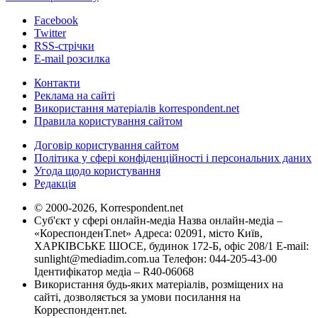
Facebook
Twitter
RSS-стрічки
E-mail розсилка
Контакти
Реклама на сайті
Використання матеріалів korrespondent.net
Правила користування сайтом
Договір користування сайтом
Політика у сфері конфіденційності і персональних даних
Угода щодо користування
Редакція
© 2000-2026, Korrespondent.net
Суб'єкт у сфері онлайн-медіа Назва онлайн-медіа –
«КореспонденТ.net» Адреса: 02091, місто Київ,
ХАРКІВСЬКЕ ШОСЕ, будинок 172-Б, офіс 208/1 E-mail:
sunlight@mediadim.com.ua
Телефон: 044-205-43-00
Ідентифікатор медіа – R40-06068
Використання будь-яких матеріалів, розміщених на
сайті, дозволяється за умови посилання на
Корреспондент.net.