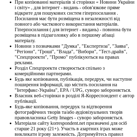
При копіюванні матеріалів зі сторінки « Новини України
і світу» , для інтернет - видань - обов'язкове пряме
відкрите для пошукових систем гіперпосилання .
Посилання має бути розміщена в незалежності від
повного або часткового використання матеріалів.
Гіперпосилання ( для інтернет - видань) - повинна бути
розміщена в підзаголовку або в першому абзаці
матеріалу.
Новини з позначками "Думка", "Експертиза", "Заява",
"Регіони", "Гроші", "Влада", "Вибори", "Тест-драйв",
"Спецпроекти", "Промо" публікуються на правах
реклами.
Розділ Спецпроекти створюється спільно з
комерційними партнерами.
Будь яке копіювання, публікація, передрук, чи наступне
поширення інформації, що містить посилання на
"Інтерфакс-Україна", EPA / UPG, суворо забороняється.
Власник веб-сторінки в розділі Я-Корреспондент є автор
публікації.
Будь-яке копіювання, передрук та відтворення
фотографічних творів та/або аудіовізуальних творів
правовласника Getty Images - суворо забороняється.
Матеріали сайту korrespondent.net призначені для осіб
старше 21 року (21+). Участь в азартних іграх може
викликати ігрову залежність. Дотримуйтесь правил