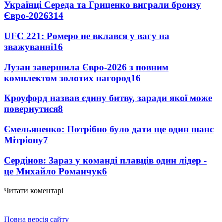
Українці Середа та Гриценко виграли бронзу
Євро-2026
314
UFC 221: Ромеро не вклався у вагу на
зважуванні
16
Лузан завершила Євро-2026 з повним
комплектом золотих нагород
16
Кроуфорд назвав єдину битву, заради якої може
повернутися
8
Ємельяненко: Потрібно було дати ще один шанс
Мітріону
7
Сердінов: Зараз у команді плавців один лідер -
це Михайло Романчук
6
Читати коментарі
Повна версія сайту