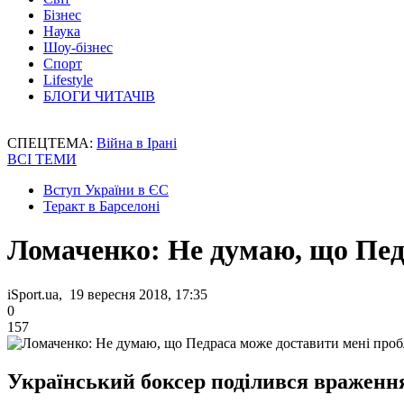
Бізнес
Наука
Шоу-бізнес
Спорт
Lifestyle
БЛОГИ ЧИТАЧІВ
СПЕЦТЕМА:
Війна в Ірані
ВСІ ТЕМИ
Вступ України в ЄС
Теракт в Барселоні
Ломаченко: Не думаю, що Пед
iSport.ua, 19 вересня 2018, 17:35
0
157
Український боксер поділився враження