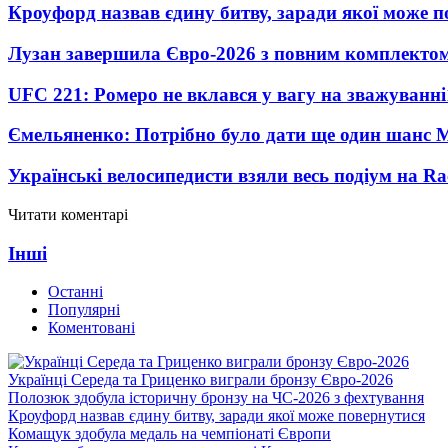
Кроуфорд назвав єдину битву, заради якої може 
Лузан завершила Євро-2026 з повним комплектом
UFC 221: Ромеро не вклався у вагу на зважуванні
Ємельяненко: Потрібно було дати ще один шанс 
Українські велосипедисти взяли весь подіум на Ra
Читати коментарі
Інші
Останні
Популярні
Коментовані
Українці Середа та Гриценко виграли бронзу Євро-2026
Полозюк здобула історичну бронзу на ЧС-2026 з фехтування
Кроуфорд назвав єдину битву, заради якої може повернутися
Комащук здобула медаль на чемпіонаті Європи