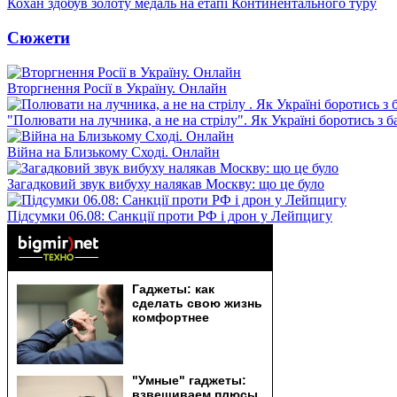
Кохан здобув золоту медаль на етапі Континентального туру
Сюжети
Вторгнення Росії в Україну. Онлайн
"Полювати на лучника, а не на стрілу". Як Україні боротись з 
Війна на Близькому Сході. Онлайн
Загадковий звук вибуху налякав Москву: що це було
Підсумки 06.08: Санкції проти РФ і дрон у Лейпцигу