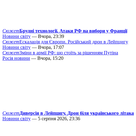
Сюжет
Брудні технології. Атаки РФ на вибори у Франції
Новини світу
— Вчора, 23:39
Сюжет
Ескалація для Європи. Російський дрон в Лейпцигу
Новини світу
— Вчора, 17:07
Сюжет
Зміни в армії РФ: що стоїть за рішенням Путіна
Росія новини
— Вчора, 15:20
Сюжет
Диверсія в Лейпцигу. Дрон біля українського літака
Новини світу
— 5 серпня 2026, 23:36