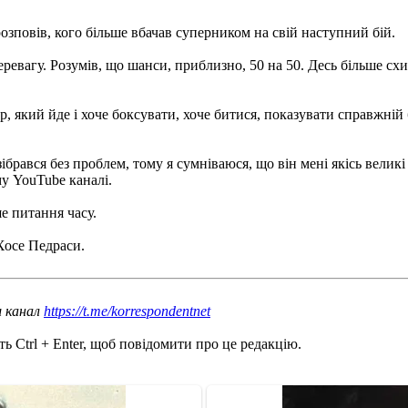
озповів, кого більше вбачав суперником на свій наступний бій.
ревагу. Розумів, що шанси, приблизно, 50 на 50. Десь більше сх
р, який йде і хоче боксувати, хоче битися, показувати справжній
зібрався без проблем, тому я сумніваюся, що він мені якісь великі
му YouTube каналі.
ше питання часу.
осе Педраси.
ш канал
https://t.me/korrespondentnet
ь Ctrl + Enter, щоб повідомити про це редакцію.