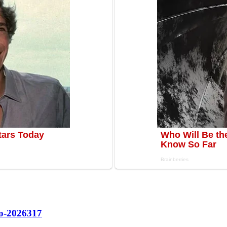
о-2026
317