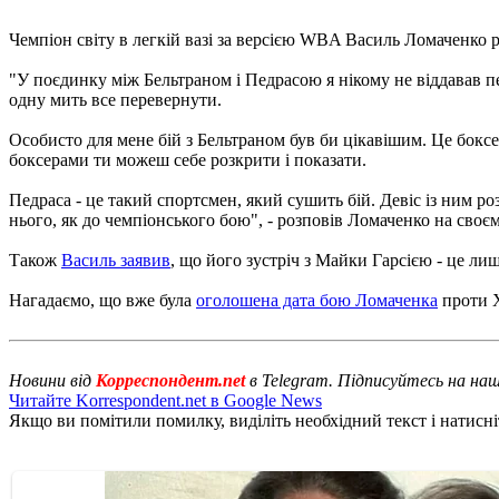
Чемпіон світу в легкій вазі за версією WBA Василь Ломаченко р
"У поєдинку між Бельтраном і Педрасою я нікому не віддавав пе
одну мить все перевернути.
Особисто для мене бій з Бельтраном був би цікавішим. Це боксе
боксерами ти можеш себе розкрити і показати.
Педраса - це такий спортсмен, який сушить бій. Девіс із ним ро
нього, як до чемпіонського бою", - розповів Ломаченко на своє
Також
Василь заявив
, що його зустріч з Майки Гарсією - це ли
Нагадаємо, що вже була
оголошена дата бою Ломаченка
проти Х
Новини від
Корреспондент.net
в Telegram. Підписуйтесь на на
Читайте Korrespondent.net в Google News
Якщо ви помітили помилку, виділіть необхідний текст і натисніт