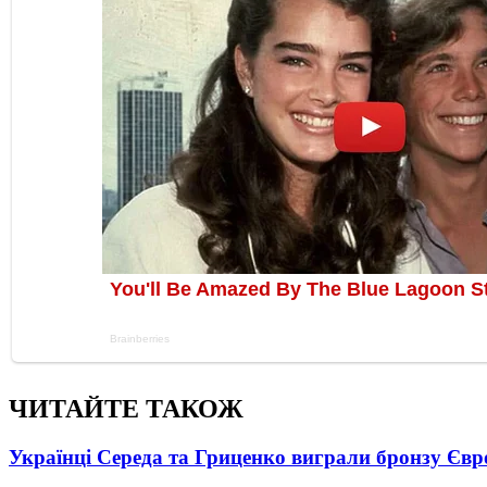
ЧИТАЙТЕ ТАКОЖ
Українці Середа та Гриценко виграли бронзу Євр