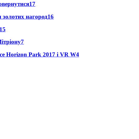
повернутися
17
 золотих нагород
16
15
Мітріону
7
ce Horizon Park 2017 і VR W
4