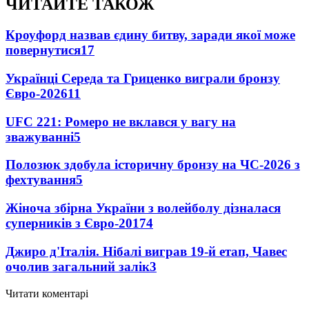
ЧИТАЙТЕ ТАКОЖ
Кроуфорд назвав єдину битву, заради якої може
повернутися
17
Українці Середа та Гриценко виграли бронзу
Євро-2026
11
UFC 221: Ромеро не вклався у вагу на
зважуванні
5
Полозюк здобула історичну бронзу на ЧС-2026 з
фехтування
5
Жіноча збірна України з волейболу дізналася
суперників з Євро-2017
4
Джиро д'Італія. Нібалі виграв 19-й етап, Чавес
очолив загальний залік
3
Читати коментарі