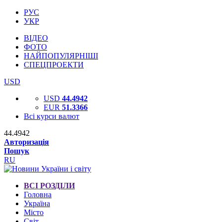
РУС
УКР
ВІДЕО
ФОТО
НАЙПОПУЛЯРНІШІ
СПЕЦПРОЕКТИ
USD
USD
44.4942
EUR
51.3366
Всі курси валют
44.4942
Авторизація
Пошук
RU
ВСІ РОЗДІЛИ
Головна
Україна
Місто
Світ