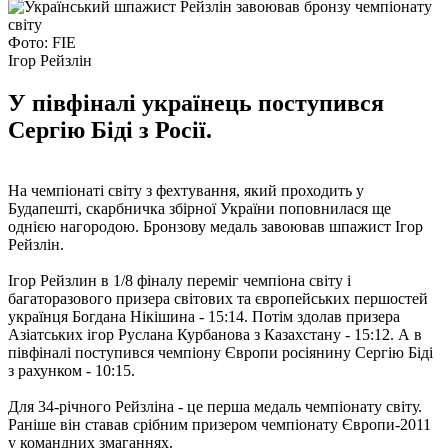
Фото: FIE
Ігор Рейзлін
У півфіналі українець поступився
Сергію Біді з Росії.
На чемпіонаті світу з фехтування, який проходить у
Будапешті, скарбничка збірної України поповнилася ще
однією нагородою. Бронзову медаль завоював шпажист Ігор
Рейзлін.
Ігор Рейзлин в 1/8 фіналу переміг чемпіона світу і
багаторазового призера світових та європейських першостей
українця Богдана Нікішина - 15:14. Потім здолав призера
Азіатських ігор Руслана Курбанова з Казахстану - 15:12. А в
півфіналі поступився чемпіону Європи росіянину Сергію Біді
з рахунком - 10:15.
Для 34-річного Рейзліна - це перша медаль чемпіонату світу.
Раніше він ставав срібним призером чемпіонату Європи-2011
у командних змаганнях.