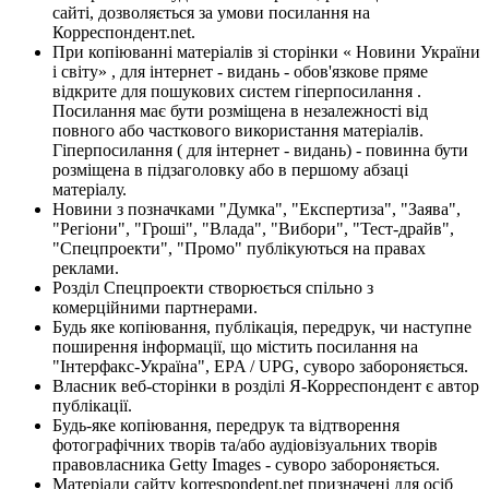
сайті, дозволяється за умови посилання на
Корреспондент.net.
При копіюванні матеріалів зі сторінки « Новини України
і світу» , для інтернет - видань - обов'язкове пряме
відкрите для пошукових систем гіперпосилання .
Посилання має бути розміщена в незалежності від
повного або часткового використання матеріалів.
Гіперпосилання ( для інтернет - видань) - повинна бути
розміщена в підзаголовку або в першому абзаці
матеріалу.
Новини з позначками "Думка", "Експертиза", "Заява",
"Регіони", "Гроші", "Влада", "Вибори", "Тест-драйв",
"Спецпроекти", "Промо" публікуються на правах
реклами.
Розділ Спецпроекти створюється спільно з
комерційними партнерами.
Будь яке копіювання, публікація, передрук, чи наступне
поширення інформації, що містить посилання на
"Інтерфакс-Україна", EPA / UPG, суворо забороняється.
Власник веб-сторінки в розділі Я-Корреспондент є автор
публікації.
Будь-яке копіювання, передрук та відтворення
фотографічних творів та/або аудіовізуальних творів
правовласника Getty Images - суворо забороняється.
Матеріали сайту korrespondent.net призначені для осіб