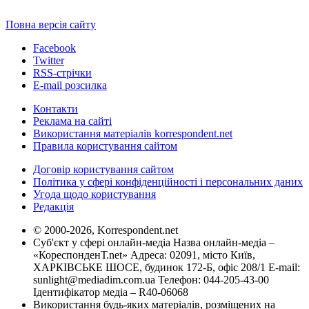
Повна версія сайту
Facebook
Twitter
RSS-стрічки
E-mail розсилка
Контакти
Реклама на сайті
Використання матеріалів korrespondent.net
Правила користування сайтом
Договір користування сайтом
Політика у сфері конфіденційності і персональних даних
Угода щодо користування
Редакція
© 2000-2026, Korrespondent.net
Суб'єкт у сфері онлайн-медіа Назва онлайн-медіа –
«КореспонденТ.net» Адреса: 02091, місто Київ,
ХАРКІВСЬКЕ ШОСЕ, будинок 172-Б, офіс 208/1 E-mail:
sunlight@mediadim.com.ua
Телефон: 044-205-43-00
Ідентифікатор медіа – R40-06068
Використання будь-яких матеріалів, розміщених на