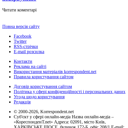
Читати коментарі
Повна версія сайту
Facebook
Twitter
RSS-стрічки
E-mail розсилка
Контакти
Реклама на сайті
Використання матеріалів korrespondent.net
Правила користування сайтом
Договір користування сайтом
Політика у сфері конфіденційності і персональних даних
Угода щодо користування
Редакція
© 2000-2026, Korrespondent.net
Суб'єкт у сфері онлайн-медіа Назва онлайн-медіа –
«КореспонденТ.net» Адреса: 02091, місто Київ,
ХАРКІВСЬКЕ ШОСЕ, будинок 172-Б, офіс 208/1 E-mail: