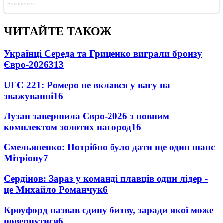
ЧИТАЙТЕ ТАКОЖ
Українці Середа та Гриценко виграли бронзу
Євро-2026
313
UFC 221: Ромеро не вклався у вагу на
зважуванні
16
Лузан завершила Євро-2026 з повним
комплектом золотих нагород
16
Ємельяненко: Потрібно було дати ще один шанс
Мітріону
7
Сердінов: Зараз у команді плавців один лідер -
це Михайло Романчук
6
Кроуфорд назвав єдину битву, заради якої може
повернутися
6