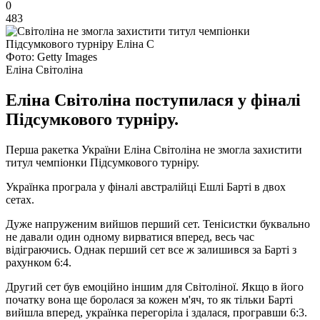
0
483
Фото: Getty Images
Еліна Світоліна
Еліна Світоліна поступилася у фіналі
Підсумкового турніру.
Перша ракетка України Еліна Світоліна не змогла захистити
титул чемпіонки Підсумкового турніру.
Українка програла у фіналі австралійці Ешлі Барті в двох
сетах.
Дуже напруженим вийшов перший сет. Тенісистки буквально
не давали один одному вирватися вперед, весь час
відіграючись. Однак перший сет все ж залишився за Барті з
рахунком 6:4.
Другий сет був емоційно іншим для Світоліної. Якщо в його
початку вона ще боролася за кожен м'яч, то як тільки Барті
вийшла вперед, українка перегоріла і здалася, програвши 6:3.