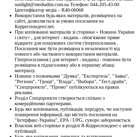
sunlight@mediadim.com.ua
Телефон: 044-205-43-00
Ідентифікатор медіа – R40-06068
Використання будь-яких матеріалів, розміщених на
сайті, дозволяється за умови посилання на
Корреспондент.net.
При копіюванні матеріалів зі сторінки « Новини України
і світу» , для інтернет - видань - обов'язкове пряме
відкрите для пошукових систем гіперпосилання .
Посилання має бути розміщена в незалежності від
повного або часткового використання матеріалів.
Гіперпосилання ( для інтернет - видань) - повинна бути
розміщена в підзаголовку або в першому абзаці
матеріалу.
Новини з позначками "Думка", "Експертиза", "Заява",
"Регіони", "Гроші", "Влада", "Вибори", "Тест-драйв",
"Спецпроекти", "Промо" публікуються на правах
реклами.
Розділ Спецпроекти створюється спільно з
комерційними партнерами.
Будь яке копіювання, публікація, передрук, чи наступне
поширення інформації, що містить посилання на
"Інтерфакс-Україна", EPA / UPG, суворо забороняється.
Власник веб-сторінки в розділі Я-Корреспондент є автор
публікації.
Будь-яке копіювання, передрук та відтворення