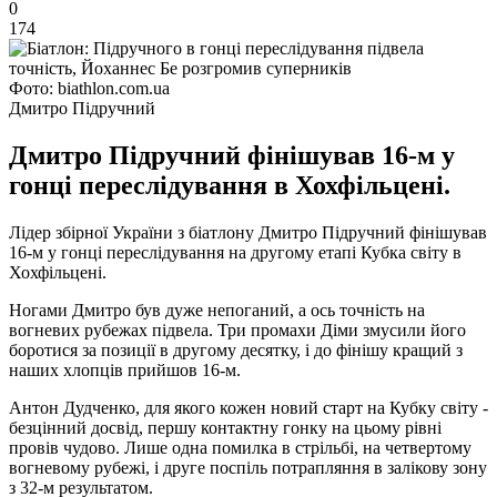
0
174
Фото: biathlon.com.ua
Дмитро Підручний
Дмитро Підручний фінішував 16-м у
гонці переслідування в Хохфільцені.
Лідер збірної України з біатлону Дмитро Підручний фінішував
16-м у гонці переслідування на другому етапі Кубка світу в
Хохфільцені.
Ногами Дмитро був дуже непоганий, а ось точність на
вогневих рубежах підвела. Три промахи Діми змусили його
боротися за позиції в другому десятку, і до фінішу кращий з
наших хлопців прийшов 16-м.
Антон Дудченко, для якого кожен новий старт на Кубку світу -
безцінний досвід, першу контактну гонку на цьому рівні
провів чудово. Лише одна помилка в стрільбі, на четвертому
вогневому рубежі, і друге поспіль потрапляння в залікову зону
з 32-м результатом.