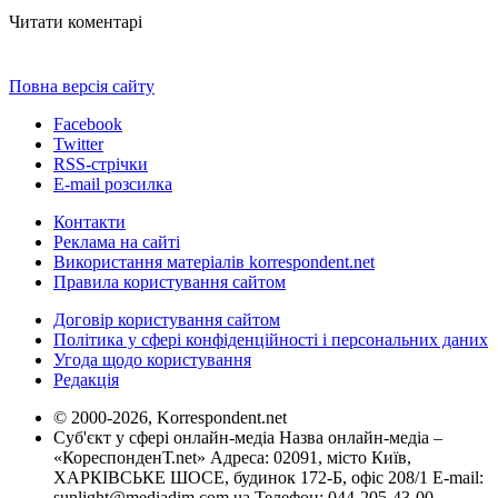
Читати коментарі
Повна версія сайту
Facebook
Twitter
RSS-стрічки
E-mail розсилка
Контакти
Реклама на сайті
Використання матеріалів korrespondent.net
Правила користування сайтом
Договір користування сайтом
Політика у сфері конфіденційності і персональних даних
Угода щодо користування
Редакція
© 2000-2026, Korrespondent.net
Суб'єкт у сфері онлайн-медіа Назва онлайн-медіа –
«КореспонденТ.net» Адреса: 02091, місто Київ,
ХАРКІВСЬКЕ ШОСЕ, будинок 172-Б, офіс 208/1 E-mail:
sunlight@mediadim.com.ua
Телефон: 044-205-43-00