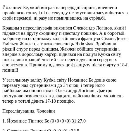
Йоханнес Бе, який виграв напередодні спринт, впевнено
провів всю гонку і ні на секунду не змусивши засумніватися в
своїй перемозі, ні разу не помилившись на стрільбі.
Кращим з переслідувачів виявився Олександр Логінов, який і
піднявся на другу сходинку п'єдесталу пошани. А в боротьбі
за бронзу на останньому колі зійшлися французи Сімон Детьє і
Емільен Жаклен, а також словенець Яків Фак. Зробивши
різкий спурт перед фінішем, Жаклен обійшов суперників і
вперше в дорослому кар'єрі піднявся на подіум Кубка світу,
показавши кращий чистий час переслідування серед всіх
спортсменів. Причому вдалося це французу після старту з 18-ї
позиції!
У загальному заліку Кубка світу Йоханнес Бе довів свою
перевагу над суперниками до 34 очок, і тепер його
найближчим опонентом є Олександр Логінов. Дмитро
поступово освоюється в двадцятці найсильніших, українець
тепер в тоталі ділить 17-18 позицію.
Переслідування. Чоловіки
1. Йоханнес Тінгнес Бе (0+0+0+0) 31:27,0
2. Олександр Логінов (0+0+0+0) +33,5