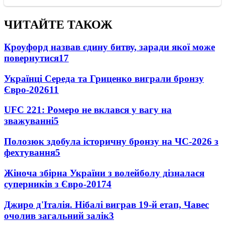
ЧИТАЙТЕ ТАКОЖ
Кроуфорд назвав єдину битву, заради якої може
повернутися
17
Українці Середа та Гриценко виграли бронзу
Євро-2026
11
UFC 221: Ромеро не вклався у вагу на
зважуванні
5
Полозюк здобула історичну бронзу на ЧС-2026 з
фехтування
5
Жіноча збірна України з волейболу дізналася
суперників з Євро-2017
4
Джиро д'Італія. Нібалі виграв 19-й етап, Чавес
очолив загальний залік
3