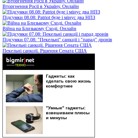
Вторгнення Росії в Україну. Онлайн
Підсумки 08.08: Patriot буде і мінус два НПЗ
Війна на Близькому Сході. Онлайн
Підсумки 07.08: "Пекельні" санкції і "парад" дронів
Пекельні санкції. Рішення Сената США