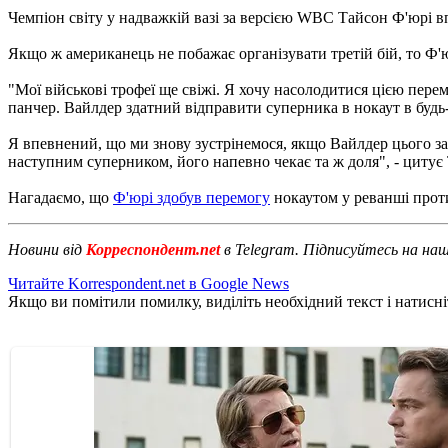
Чемпіон світу у надважкій вазі за версією WBC Тайсон Ф'юрі в
Якщо ж американець не побажає організувати третій бій, то Ф'
"Мої військові трофеї ще свіжі. Я хочу насолодитися цією пере
панчер. Вайлдер здатний відправити суперника в нокаут в будь-
Я впевнений, що ми знову зустрінемося, якщо Вайлдер цього зах
наступним суперником, його напевно чекає та ж доля", - цитує
Нагадаємо, що
Ф'юрі здобув перемогу
нокаутом у реванші проти
Новини від
Корреспондент.net
в Telegram. Підписуйтесь на на
Читайте Korrespondent.net в Google News
Якщо ви помітили помилку, виділіть необхідний текст і натисніт