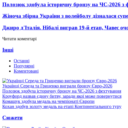
Полозюк здобула історичну бронзу на ЧС-2026 з 
Жіноча збірна України з волейболу дізналася суп
Джиро д'Італія. Нібалі виграв 19-й етап, Чавес о
Читати коментарі
Інші
Останні
Популярні
Коментовані
Українці Середа та Гриценко виграли бронзу Євро-2026
Полозюк здобула історичну бронзу на ЧС-2026 з фехтування
Кроуфорд назвав єдину битву, заради якої може повернутися
Комащук здобула медаль на чемпіонаті Європи
Кохан здобув золоту медаль на етапі Континентального туру
Сюжети