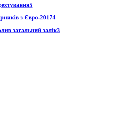
фехтування
5
ерників з Євро-2017
4
чолив загальний залік
3