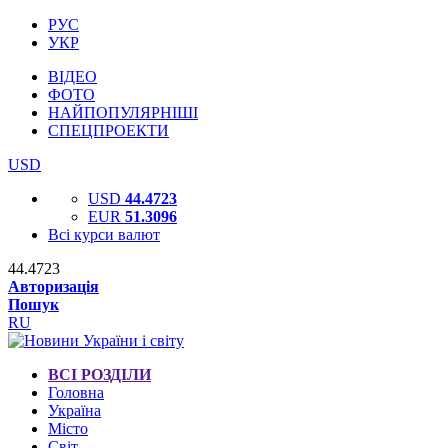
РУС
УКР
ВІДЕО
ФОТО
НАЙПОПУЛЯРНІШІ
СПЕЦПРОЕКТИ
USD
USD
44.4723
EUR
51.3096
Всі курси валют
44.4723
Авторизація
Пошук
RU
ВСІ РОЗДІЛИ
Головна
Україна
Місто
Світ