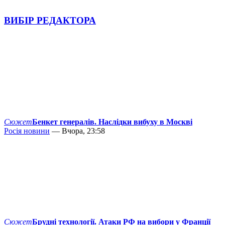
ВИБІР РЕДАКТОРА
Сюжет
Бенкет генералів. Наслідки вибуху в Москві
Росія новини
— Вчора, 23:58
Сюжет
Брудні технології. Атаки РФ на вибори у Франції