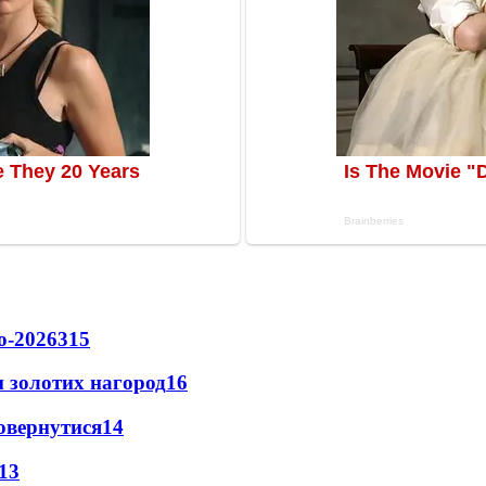
о-2026
315
 золотих нагород
16
повернутися
14
13