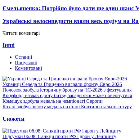
Ємельяненко: Потрібно було дати ще один шанс 
Українські велосипедисти взяли весь подіум на Ra
Читати коментарі
Інші
Останні
Популярні
Коментовані
Українці Середа та Гриценко виграли бронзу Євро-2026
Полозюк здобула історичну бронзу на ЧС-2026 з фехтування
Кроуфорд назвав єдину битву, заради якої може повернутися
Комащук здобула медаль на чемпіонаті Європи
Кохан здобув золоту медаль на етапі Континентального туру
Сюжети
Підсумки 06.08: Санкції проти РФ і дрон у Лейпцигу