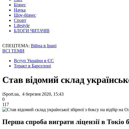
Бізнес
Наука
Шоу-бізнес
Спорт
Lifestyle
БЛОГИ ЧИТАЧІВ
СПЕЦТЕМА:
Війна в Ірані
ВСІ ТЕМИ
Вступ України в ЄС
Теракт в Барселоні
Став відомий склад української
iSport.ua, 4 березня 2020, 15:43
0
117
Перша спроба виграти ліцензії в Токіо б