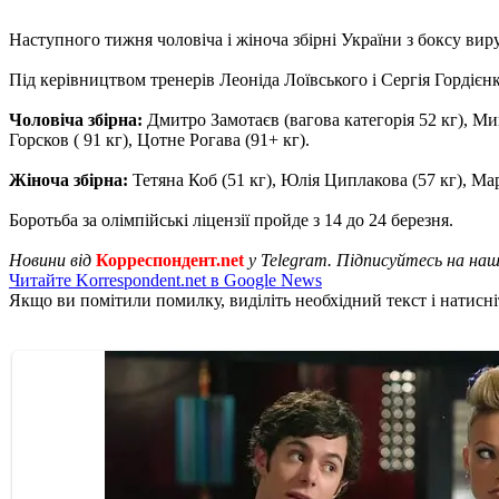
Наступного тижня чоловіча і жіноча збірні України з боксу вир
Під керівництвом тренерів Леоніда Лоївського і Сергія Гордієнка
Чоловіча збірна:
Дмитро Замотаєв (вагова категорія 52 кг), Мик
Горсков ( 91 кг), Цотне Рогава (91+ кг).
Жіноча збірна:
Тетяна Коб (51 кг), Юлія Циплакова (57 кг), Ма
Боротьба за олімпійські ліцензії пройде з 14 до 24 березня.
Новини від
Корреспондент.net
у Telegram. Підписуйтесь на на
Читайте Korrespondent.net в Google News
Якщо ви помітили помилку, виділіть необхідний текст і натисніт