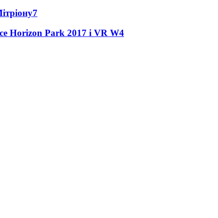
Мітріону
7
ce Horizon Park 2017 і VR W
4