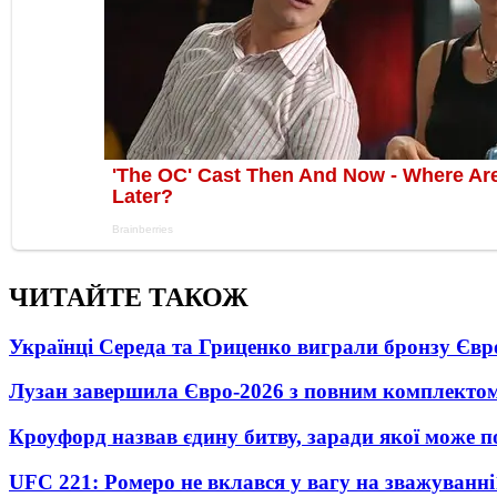
ЧИТАЙТЕ ТАКОЖ
Українці Середа та Гриценко виграли бронзу Євр
Лузан завершила Євро-2026 з повним комплектом
Кроуфорд назвав єдину битву, заради якої може 
UFC 221: Ромеро не вклався у вагу на зважуванні