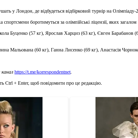
ушать у Лондон, де відбудеться відбірковий турнір на Олімпіаду-
 спортсмени боротимуться за олімпійські ліцензії, яких загалом 77
ола Буценко (57 кг), Ярослав Харциз (63 кг), Євген Барабанов (6
рина Мальована (60 кг), Ганна Лисенко (69 кг), Анастасія Чорноко
ш канал
https://t.me/korrespondentnet
.
ь Ctrl + Enter, щоб повідомити про це редакцію.