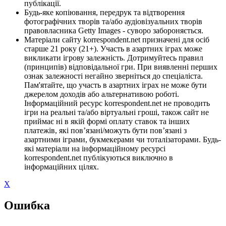
публікації.
Будь-яке копіювання, передрук та відтворення
фотографічних творів та/або аудіовізуальних творів
правовласника Getty Images - суворо забороняється.
Матеріали сайту korrespondent.net призначені для осіб
старше 21 року (21+). Участь в азартних іграх може
викликати ігрову залежність. Дотримуйтесь правил
(принципів) відповідальної гри. При виявленні перших
ознак залежності негайно зверніться до спеціаліста.
Пам'ятайте, що участь в азартних іграх не може бути
джерелом доходів або альтернативою роботі.
Інформаційний ресурс korrespondent.net не проводить
ігри на реальні та/або віртуальні гроші, також сайт не
приймає ні в якій формі оплату ставок та інших
платежів, які пов’язані/можуть бути пов’язані з
азартними іграми, букмекерами чи тоталізаторами. Будь-
які матеріали на інформаційному ресурсі
korrespondent.net публікуються виключно в
інформаційних цілях.
X
Ошибка