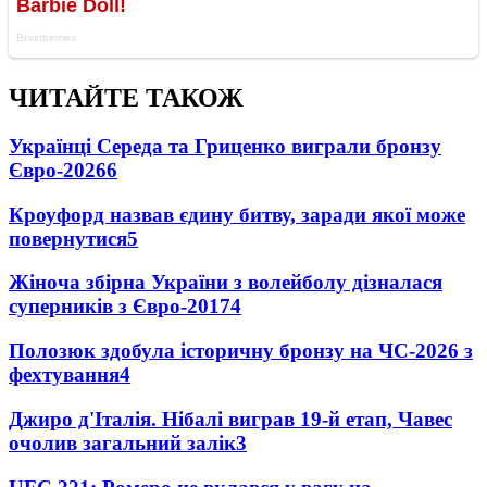
ЧИТАЙТЕ ТАКОЖ
Українці Середа та Гриценко виграли бронзу
Євро-2026
6
Кроуфорд назвав єдину битву, заради якої може
повернутися
5
Жіноча збірна України з волейболу дізналася
суперників з Євро-2017
4
Полозюк здобула історичну бронзу на ЧС-2026 з
фехтування
4
Джиро д'Італія. Нібалі виграв 19-й етап, Чавес
очолив загальний залік
3