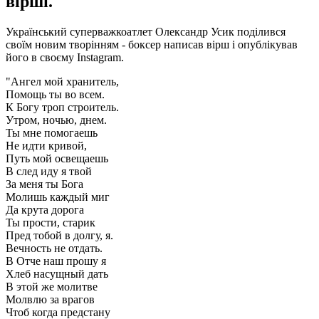
вірші.
Український суперважкоатлет Олександр Усик поділився
своїм новим творінням - боксер написав вірш і опублікував
його в своєму Instagram.
"Ангел мой хранитель,
Помощь ты во всем.
К Богу троп строитель.
Утром, ночью, днем.
Ты мне помогаешь
Не идти кривой,
Путь мой освещаешь
В след иду я твой
За меня ты Бога
Молишь каждый миг
Да крута дорога
Ты прости, старик
Пред тобой в долгу, я.
Вечность не отдать.
В Отче наш прошу я
Хлеб насущный дать
В этой же молитве
Молвлю за врагов
Чтоб когда предстану