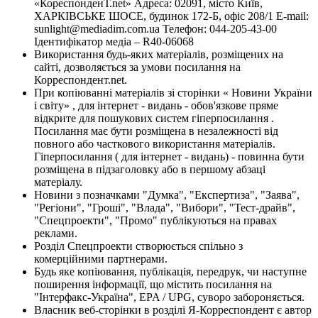
«КореспонденТ.net» Адреса: 02091, місто Київ,
ХАРКІВСЬКЕ ШОСЕ, будинок 172-Б, офіс 208/1 E-mail:
sunlight@mediadim.com.ua
Телефон: 044-205-43-00
Ідентифікатор медіа – R40-06068
Використання будь-яких матеріалів, розміщених на
сайті, дозволяється за умови посилання на
Корреспондент.net.
При копіюванні матеріалів зі сторінки « Новини України
і світу» , для інтернет - видань - обов'язкове пряме
відкрите для пошукових систем гіперпосилання .
Посилання має бути розміщена в незалежності від
повного або часткового використання матеріалів.
Гіперпосилання ( для інтернет - видань) - повинна бути
розміщена в підзаголовку або в першому абзаці
матеріалу.
Новини з позначками "Думка", "Експертиза", "Заява",
"Регіони", "Гроші", "Влада", "Вибори", "Тест-драйв",
"Спецпроекти", "Промо" публікуються на правах
реклами.
Розділ Спецпроекти створюється спільно з
комерційними партнерами.
Будь яке копіювання, публікація, передрук, чи наступне
поширення інформації, що містить посилання на
"Інтерфакс-Україна", EPA / UPG, суворо забороняється.
Власник веб-сторінки в розділі Я-Корреспондент є автор