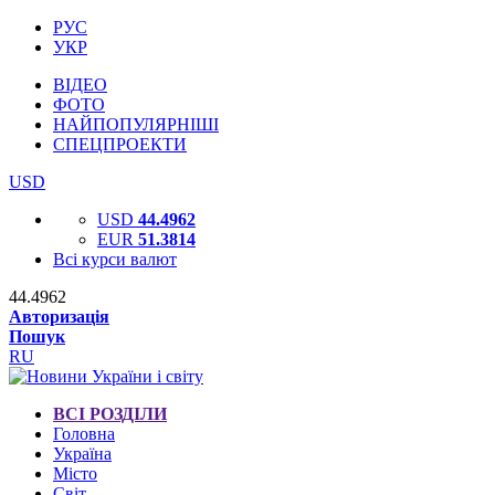
РУС
УКР
ВІДЕО
ФОТО
НАЙПОПУЛЯРНІШІ
СПЕЦПРОЕКТИ
USD
USD
44.4962
EUR
51.3814
Всі курси валют
44.4962
Авторизація
Пошук
RU
ВСІ РОЗДІЛИ
Головна
Україна
Місто
Світ