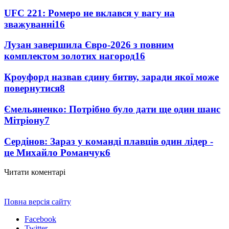
UFC 221: Ромеро не вклався у вагу на
зважуванні
16
Лузан завершила Євро-2026 з повним
комплектом золотих нагород
16
Кроуфорд назвав єдину битву, заради якої може
повернутися
8
Ємельяненко: Потрібно було дати ще один шанс
Мітріону
7
Сердінов: Зараз у команді плавців один лідер -
це Михайло Романчук
6
Читати коментарі
Повна версія сайту
Facebook
Twitter