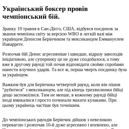
Український боксер провів
чемпіонський бій.
Зранку 19 травня в Сан-Дієго, США, відбувся поєдинок за
звання чемпіона світу за версією WBO в легкій вазі між
українцем Денисом Берінчиком та мексиканцем Еммануелем
Наваррете.
Розпочав бій Денис агресивніше і швидше, відразу заволодів
ініціативою, але супернику це не дуже сподобалося, а тому
вже в другому раунді той почав відповідати своїми спробами
нанести влучних ударів. Та все ж, перша чверть поєдинку була
за українцем.
Важким був для Берінчика четвертий раунд, коли він пішов
"рубитися" з мексиканцем, але під кінець трихвилинки бійці
дещо заспокоїлися. Тим не менше, в кожному раунді бійці
іноді вмикалися і просто починали махати кулаками. При
цьому українець частіше був точнішим.
До чемпіонських раундів Берінчик дійшов з невеликою
перевагою і розпочав 10-й дуже агресивно і впевнено, але