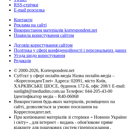
RSS-стрічки
E-mail розсилка
Контакти
Реклама на сайті
Використання матеріалів korrespondent.net
Правила користування сайтом
Договір користування сайтом
Політика у сфері конфіденційності і персональних даних
Угода щодо користування
Редакція
© 2000-2026, Korrespondent.net
Суб'єкт у сфері онлайн-медіа Назва онлайн-медіа –
«КореспонденТ.net» Адреса: 02091, місто Київ,
ХАРКІВСЬКЕ ШОСЕ, будинок 172-Б, офіс 208/1 E-mail:
sunlight@mediadim.com.ua
Телефон: 044-205-43-00
Ідентифікатор медіа – R40-06068
Використання будь-яких матеріалів, розміщених на
сайті, дозволяється за умови посилання на
Корреспондент.net.
При копіюванні матеріалів зі сторінки « Новини України
і світу» , для інтернет - видань - обов'язкове пряме
відкрите для пошукових систем гіперпосилання .