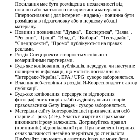
Посилання має бути розміщена в незалежності від
повного або часткового використання матеріалів.
Гіперпосилання ( для інтернет - видань) - повинна бути
розміщена в підзаголовку або в першому абзаці
матеріалу.
Новини з позначками "Думка", "Експертиза", "Заява",
"Регіони", "Гроші", "Влада", "Вибори", "Тест-драйв",
"Спецпроекти", "Промо" публікуються на правах
реклами.
Розділ Спецпроекти створюється спільно з
комерційними партнерами.
Будь яке копіювання, публікація, передрук, чи наступне
поширення інформації, що містить посилання на
"Інтерфакс-Україна", EPA / UPG, суворо забороняється.
Власник веб-сторінки в розділі Я-Корреспондент є автор
публікації.
Будь-яке копіювання, передрук та відтворення
фотографічних творів та/або аудіовізуальних творів
правовласника Getty Images - суворо забороняється.
Матеріали сайту korrespondent.net призначені для осіб
старше 21 року (21+). Участь в азартних іграх може
викликати ігрову залежність. Дотримуйтесь правил
(принципів) відповідальної гри. При виявленні перших
ознак залежності негайно зверніться до спеціаліста.
Пам'ятайте, що участь в азартних іграх не може бути