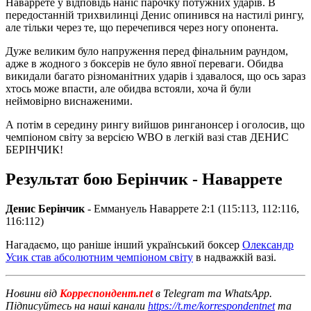
Наваррете у відповідь наніс парочку потужних ударів. В
передостанній трихвилинці Денис опинився на настилі рингу,
але тільки через те, що перечепився через ногу опонента.
Дуже великим було напруження перед фінальним раундом,
адже в жодного з боксерів не було явної переваги. Обидва
викидали багато різноманітних ударів і здавалося, що ось зараз
хтось може впасти, але обидва встояли, хоча й були
неймовірно виснаженими.
А потім в середину рингу вийшов ринганонсер і оголосив, що
чемпіоном світу за версією WBO в легкій вазі став ДЕНИС
БЕРІНЧИК!
Результат бою Берінчик - Наваррете
Денис Берінчик
- Еммануель Наваррете 2:1 (115:113, 112:116,
116:112)
Нагадаємо, що раніше інший український боксер
Олександр
Усик став абсолютним чемпіоном світу
в надважкій вазі.
Новини від
Корреспондент.net
в Telegram та WhatsApp.
Підписуйтесь на наші канали
https://t.me/korrespondentnet
та