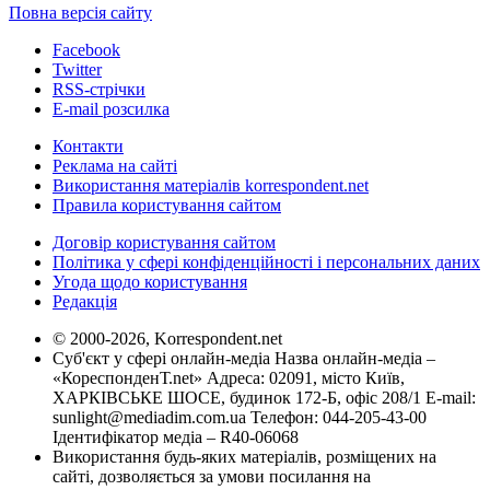
Повна версія сайту
Facebook
Twitter
RSS-стрічки
E-mail розсилка
Контакти
Реклама на сайті
Використання матеріалів korrespondent.net
Правила користування сайтом
Договір користування сайтом
Політика у сфері конфіденційності і персональних даних
Угода щодо користування
Редакція
© 2000-2026, Korrespondent.net
Суб'єкт у сфері онлайн-медіа Назва онлайн-медіа –
«КореспонденТ.net» Адреса: 02091, місто Київ,
ХАРКІВСЬКЕ ШОСЕ, будинок 172-Б, офіс 208/1 E-mail:
sunlight@mediadim.com.ua
Телефон: 044-205-43-00
Ідентифікатор медіа – R40-06068
Використання будь-яких матеріалів, розміщених на
сайті, дозволяється за умови посилання на