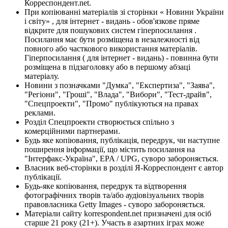
Корреспондент.net.
При копіюванні матеріалів зі сторінки « Новини України
і світу» , для інтернет - видань - обов'язкове пряме
відкрите для пошукових систем гіперпосилання .
Посилання має бути розміщена в незалежності від
повного або часткового використання матеріалів.
Гіперпосилання ( для інтернет - видань) - повинна бути
розміщена в підзаголовку або в першому абзаці
матеріалу.
Новини з позначками "Думка", "Експертиза", "Заява",
"Регіони", "Гроші", "Влада", "Вибори", "Тест-драйв",
"Спецпроекти", "Промо" публікуються на правах
реклами.
Розділ Спецпроекти створюється спільно з
комерційними партнерами.
Будь яке копіювання, публікація, передрук, чи наступне
поширення інформації, що містить посилання на
"Інтерфакс-Україна", EPA / UPG, суворо забороняється.
Власник веб-сторінки в розділі Я-Корреспондент є автор
публікації.
Будь-яке копіювання, передрук та відтворення
фотографічних творів та/або аудіовізуальних творів
правовласника Getty Images - суворо забороняється.
Матеріали сайту korrespondent.net призначені для осіб
старше 21 року (21+). Участь в азартних іграх може