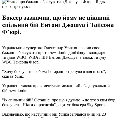
Боксер зазначив, що йому не цікавий
спільний бій Ентоні Джошуа і Тайсона
Ф'юрі.
Український супертяж Олександр Усик висловив своє
бажання боксувати проти чемпіонів дивізіону - володаря
титулів WBO, WBA і IBF Ентоні Джошуа, а також титулу
WBC Тайсона Ф'юрі.
"Хочу боксувати з обома і старанно тренуюся для цього", -
сказав Усик.
Українець також прокоментував можливий об'єднувальний
бій чемпіонів.
"Їх спільний бій? Останнє, про що я думаю, - це хто з ким буде
боксувати. Ніяких прогнозів", - цитує боксера Sky Sports.
Відзначимо, що наступний бій Усика запланований на 23