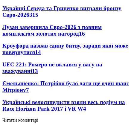
Українці Середа та Гриценко виграли бронзу
Євро-2026
315
Лузан завершила Євро-2026 з повним
комплектом золотих нагород
16
Кроуфорд назвав єдину битву, заради якої може
повернутися
14
UFC 221: Ромеро не вклався у вагу на
зважуванні
13
Ємельяненко: Потрібно було дати ще один шанс
Мітріону
7
Українські велосипедисти взяли весь подіум на
Race Horizon Park 2017 і VR W
4
Читати коментарі