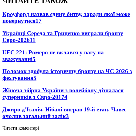
ЧИТАЙТЕ ТАКОЖ
Кроуфорд назвав єдину битву, заради якої може
повернутися
17
Українці Середа та Гриценко виграли бронзу
Євро-2026
11
UFC 221: Ромеро не вклався у вагу на
зважуванні
5
Полозюк здобула історичну бронзу на ЧС-2026 з
фехтування
5
Жіноча збірна України з волейболу дізналася
суперників з Євро-2017
4
Джиро д'Італія. Нібалі виграв 19-й етап, Чавес
очолив загальний залік
3
Читати коментарі