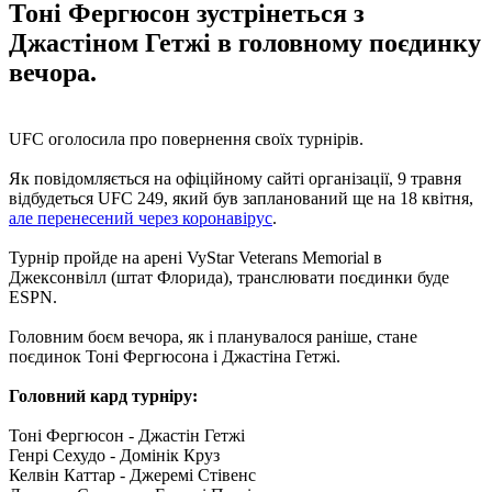
Тоні Фергюсон зустрінеться з
Джастіном Гетжі в головному поєдинку
вечора.
UFC оголосила про повернення своїх турнірів.
Як повідомляється на офіційному сайті організації, 9 травня
відбудеться UFC 249, який був запланований ще на 18 квітня,
але перенесений через коронавірус
.
Турнір пройде на арені VyStar Veterans Memorial в
Джексонвілл (штат Флорида), транслювати поєдинки буде
ESPN.
Головним боєм вечора, як і планувалося раніше, стане
поєдинок Тоні Фергюсона і Джастіна Гетжі.
Головний кард турніру:
Тоні Фергюсон - Джастін Гетжі
Генрі Сехудо - Домінік Круз
Келвін Каттар - Джеремі Стівенс