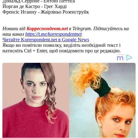
Дональд Серроне - Ентоні Петтіса
Йорган де Кастро - Грег Харді
Френсіс Нганну - Жаірзіньо Розенструйк
Новини від
Корреспондент.net
в Telegram. Підписуйтесь на
наш канал
https://t.me/korrespondentnet
Читайте Korrespondent.net в Google News
Якщо ви помітили помилку, виділіть необхідний текст і
натисніть Ctrl + Enter, щоб повідомити про це редакцію.