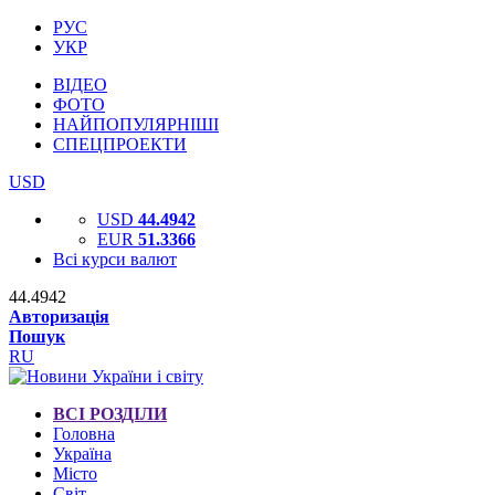
РУС
УКР
ВІДЕО
ФОТО
НАЙПОПУЛЯРНІШІ
СПЕЦПРОЕКТИ
USD
USD
44.4942
EUR
51.3366
Всі курси валют
44.4942
Авторизація
Пошук
RU
ВСІ РОЗДІЛИ
Головна
Україна
Місто
Світ