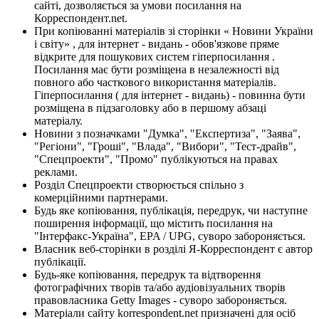
сайті, дозволяється за умови посилання на
Корреспондент.net.
При копіюванні матеріалів зі сторінки « Новини України
і світу» , для інтернет - видань - обов'язкове пряме
відкрите для пошукових систем гіперпосилання .
Посилання має бути розміщена в незалежності від
повного або часткового використання матеріалів.
Гіперпосилання ( для інтернет - видань) - повинна бути
розміщена в підзаголовку або в першому абзаці
матеріалу.
Новини з позначками "Думка", "Експертиза", "Заява",
"Регіони", "Гроші", "Влада", "Вибори", "Тест-драйв",
"Спецпроекти", "Промо" публікуються на правах
реклами.
Розділ Спецпроекти створюється спільно з
комерційними партнерами.
Будь яке копіювання, публікація, передрук, чи наступне
поширення інформації, що містить посилання на
"Інтерфакс-Україна", EPA / UPG, суворо забороняється.
Власник веб-сторінки в розділі Я-Корреспондент є автор
публікації.
Будь-яке копіювання, передрук та відтворення
фотографічних творів та/або аудіовізуальних творів
правовласника Getty Images - суворо забороняється.
Матеріали сайту korrespondent.net призначені для осіб