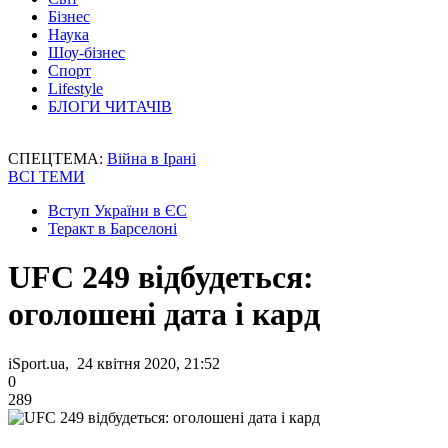
Бізнес
Наука
Шоу-бізнес
Спорт
Lifestyle
БЛОГИ ЧИТАЧІВ
СПЕЦТЕМА:
Війна в Ірані
ВСІ ТЕМИ
Вступ України в ЄС
Теракт в Барселоні
UFC 249 відбудеться:
оголошені дата і кард
iSport.ua, 24 квітня 2020, 21:52
0
289