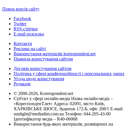
Повна версія сайту
Facebook
Twitter
RSS-стрічки
E-mail розсилка
Контакти
Реклама на сайті
Використання матеріалів korrespondent.net
Правила користування сайтом
Договір користування сайтом
Політика у сфері конфіденційності і персональних даних
Угода щодо користування
Редакція
© 2000-2026, Korrespondent.net
Суб'єкт у сфері онлайн-медіа Назва онлайн-медіа –
«КореспонденТ.net» Адреса: 02091, місто Київ,
ХАРКІВСЬКЕ ШОСЕ, будинок 172-Б, офіс 208/1 E-mail:
sunlight@mediadim.com.ua
Телефон: 044-205-43-00
Ідентифікатор медіа – R40-06068
Використання будь-яких матеріалів, розміщених на