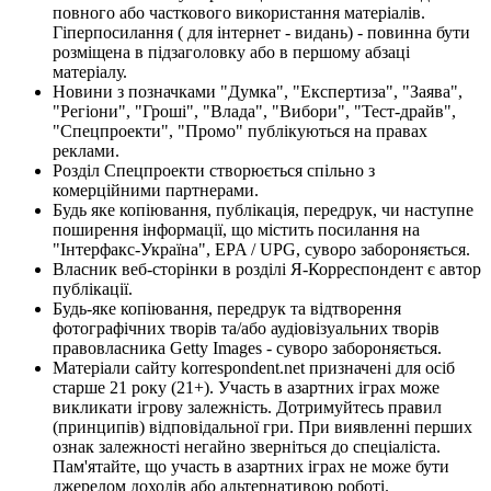
повного або часткового використання матеріалів.
Гіперпосилання ( для інтернет - видань) - повинна бути
розміщена в підзаголовку або в першому абзаці
матеріалу.
Новини з позначками "Думка", "Експертиза", "Заява",
"Регіони", "Гроші", "Влада", "Вибори", "Тест-драйв",
"Спецпроекти", "Промо" публікуються на правах
реклами.
Розділ Спецпроекти створюється спільно з
комерційними партнерами.
Будь яке копіювання, публікація, передрук, чи наступне
поширення інформації, що містить посилання на
"Інтерфакс-Україна", EPA / UPG, суворо забороняється.
Власник веб-сторінки в розділі Я-Корреспондент є автор
публікації.
Будь-яке копіювання, передрук та відтворення
фотографічних творів та/або аудіовізуальних творів
правовласника Getty Images - суворо забороняється.
Матеріали сайту korrespondent.net призначені для осіб
старше 21 року (21+). Участь в азартних іграх може
викликати ігрову залежність. Дотримуйтесь правил
(принципів) відповідальної гри. При виявленні перших
ознак залежності негайно зверніться до спеціаліста.
Пам'ятайте, що участь в азартних іграх не може бути
джерелом доходів або альтернативою роботі.