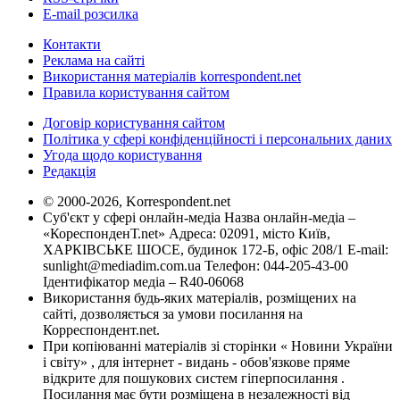
E-mail розсилка
Контакти
Реклама на сайті
Використання матеріалів korrespondent.net
Правила користування сайтом
Договір користування сайтом
Політика у сфері конфіденційності і персональних даних
Угода щодо користування
Редакція
© 2000-2026, Korrespondent.net
Суб'єкт у сфері онлайн-медіа Назва онлайн-медіа –
«КореспонденТ.net» Адреса: 02091, місто Київ,
ХАРКІВСЬКЕ ШОСЕ, будинок 172-Б, офіс 208/1 E-mail:
sunlight@mediadim.com.ua
Телефон: 044-205-43-00
Ідентифікатор медіа – R40-06068
Використання будь-яких матеріалів, розміщених на
сайті, дозволяється за умови посилання на
Корреспондент.net.
При копіюванні матеріалів зі сторінки « Новини України
і світу» , для інтернет - видань - обов'язкове пряме
відкрите для пошукових систем гіперпосилання .
Посилання має бути розміщена в незалежності від