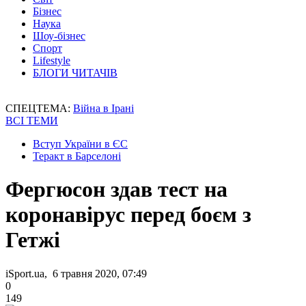
Бізнес
Наука
Шоу-бізнес
Спорт
Lifestyle
БЛОГИ ЧИТАЧІВ
СПЕЦТЕМА:
Війна в Ірані
ВСІ ТЕМИ
Вступ України в ЄС
Теракт в Барселоні
Фергюсон здав тест на
коронавірус перед боєм з
Гетжі
iSport.ua, 6 травня 2020, 07:49
0
149