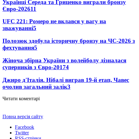
Українці Середа та Гриценко виграли бронзу
Євро-2026
11
UFC 221: Ромеро не вклався у вагу на
зважуванні
5
Полозюк здобула історичну бронзу на ЧС-2026 з
фехтування
5
Жіноча збірна України з волейболу дізналася
суперників з Євро-2017
4
Джиро д'Італія. Нібалі виграв 19-й етап, Чавес
очолив загальний залік
3
Читати коментарі
Повна версія сайту
Facebook
Twitter
RSS-стрічки