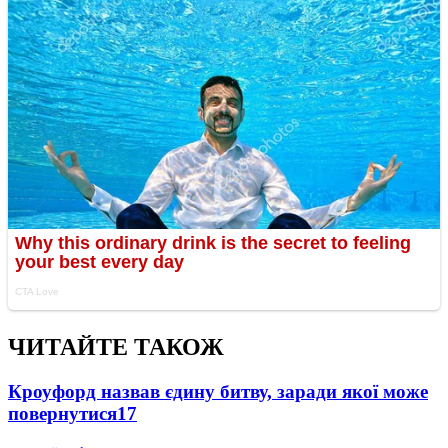
ЧИТАЙТЕ ТАКОЖ
Кроуфорд назвав єдину битву, заради якої може
повернутися
17