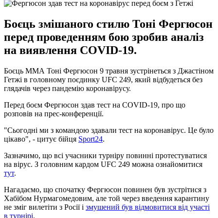
Боєць змішаного стилю Тоні Фергюсон
перед проведенням бою зробив аналіз
на виявлення COVID-19.
Боєць ММА Тоні Фергюсон 9 травня зустрінеться з Джастіном
Гетжі в головному поєдинку UFC 249, який відбудеться без
глядачів через пандемію коронавірусу.
Перед боєм Фергюсон здав тест на COVID-19, про що
розповів на прес-конференції.
"Сьогодні ми з командою здавали тест на коронавірус. Це було
цікаво", - цитує бійця
Sport24
.
Зазначимо, що всі учасники турніру повинні протестуватися
на вірус. З головним кардом UFC 249 можна ознайомитися
тут
.
Нагадаємо, що спочатку Фергюсон повинен був зустрітися з
Хабібом Нурмагомедовим, але той через введення карантину
не зміг вилетіти з Росії і
змушений був відмовитися від участі
в турнірі
.