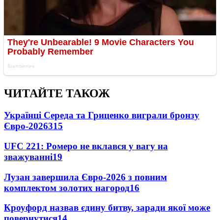
ЧИТАЙТЕ ТАКОЖ
Українці Середа та Гриценко виграли бронзу
Євро-2026
315
UFC 221: Ромеро не вклався у вагу на
зважуванні
19
Лузан завершила Євро-2026 з повним
комплектом золотих нагород
16
Кроуфорд назвав єдину битву, заради якої може
повернутися
14