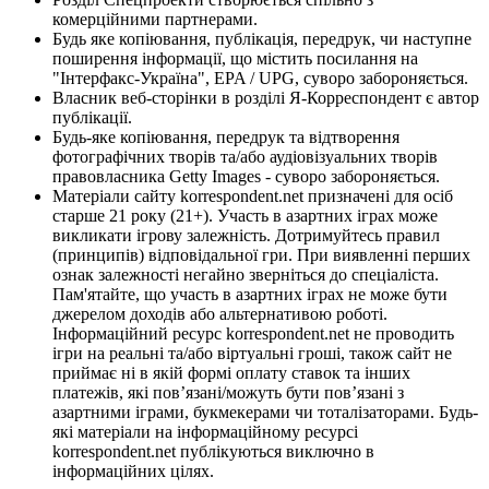
комерційними партнерами.
Будь яке копіювання, публікація, передрук, чи наступне
поширення інформації, що містить посилання на
"Інтерфакс-Україна", EPA / UPG, суворо забороняється.
Власник веб-сторінки в розділі Я-Корреспондент є автор
публікації.
Будь-яке копіювання, передрук та відтворення
фотографічних творів та/або аудіовізуальних творів
правовласника Getty Images - суворо забороняється.
Матеріали сайту korrespondent.net призначені для осіб
старше 21 року (21+). Участь в азартних іграх може
викликати ігрову залежність. Дотримуйтесь правил
(принципів) відповідальної гри. При виявленні перших
ознак залежності негайно зверніться до спеціаліста.
Пам'ятайте, що участь в азартних іграх не може бути
джерелом доходів або альтернативою роботі.
Інформаційний ресурс korrespondent.net не проводить
ігри на реальні та/або віртуальні гроші, також сайт не
приймає ні в якій формі оплату ставок та інших
платежів, які пов’язані/можуть бути пов’язані з
азартними іграми, букмекерами чи тоталізаторами. Будь-
які матеріали на інформаційному ресурсі
korrespondent.net публікуються виключно в
інформаційних цілях.