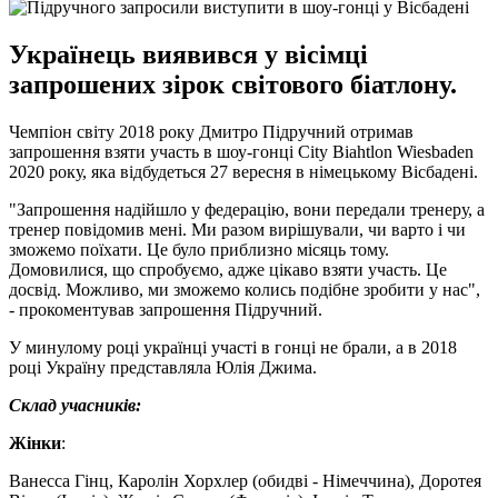
Українець виявився у вісімці
запрошених зірок світового біатлону.
Чемпіон світу 2018 року Дмитро Підручний отримав
запрошення взяти участь в шоу-гонці City Biahtlon Wiesbaden
2020 року, яка відбудеться 27 вересня в німецькому Вісбадені.
"Запрошення надійшло у федерацію, вони передали тренеру, а
тренер повідомив мені. Ми разом вирішували, чи варто і чи
зможемо поїхати. Це було приблизно місяць тому.
Домовилися, що спробуємо, адже цікаво взяти участь. Це
досвід. Можливо, ми зможемо колись подібне зробити у нас",
- прокоментував запрошення Підручний.
У минулому році українці участі в гонці не брали, а в 2018
році Україну представляла Юлія Джима.
Склад учасників:
Жінки
:
Ванесса Гінц, Каролін Хорхлер (обидві - Німеччина), Доротея