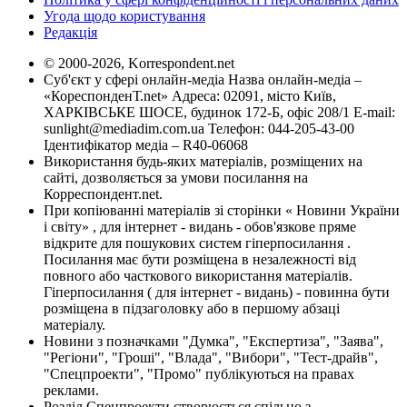
Угода щодо користування
Редакція
© 2000-2026, Korrespondent.net
Суб'єкт у сфері онлайн-медіа Назва онлайн-медіа –
«КореспонденТ.net» Адреса: 02091, місто Київ,
ХАРКІВСЬКЕ ШОСЕ, будинок 172-Б, офіс 208/1 E-mail:
sunlight@mediadim.com.ua
Телефон: 044-205-43-00
Ідентифікатор медіа – R40-06068
Використання будь-яких матеріалів, розміщених на
сайті, дозволяється за умови посилання на
Корреспондент.net.
При копіюванні матеріалів зі сторінки « Новини України
і світу» , для інтернет - видань - обов'язкове пряме
відкрите для пошукових систем гіперпосилання .
Посилання має бути розміщена в незалежності від
повного або часткового використання матеріалів.
Гіперпосилання ( для інтернет - видань) - повинна бути
розміщена в підзаголовку або в першому абзаці
матеріалу.
Новини з позначками "Думка", "Експертиза", "Заява",
"Регіони", "Гроші", "Влада", "Вибори", "Тест-драйв",
"Спецпроекти", "Промо" публікуються на правах
реклами.
Розділ Спецпроекти створюється спільно з