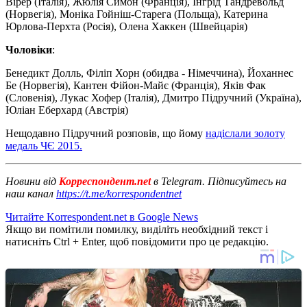
Вірер (Італія), Жюлія Симон (Франція), Інгрід Тандревольд
(Норвегія), Моніка Гойніш-Старега (Польща), Катерина
Юрлова-Перхта (Росія), Олена Хаккен (Швейцарія)
Чоловіки
:
Бенедикт Долль, Філіп Хорн (обидва - Німеччина), Йоханнес
Бе (Норвегія), Кантен Фійон-Майє (Франція), Яків Фак
(Словенія), Лукас Хофер (Італія), Дмитро Підручний (Україна),
Юліан Еберхард (Австрія)
Нещодавно Підручний розповів, що йому
надіслали золоту
медаль ЧЄ 2015.
Новини від
Корреспондент.net
в Telegram. Підписуйтесь на
наш канал
https://t.me/korrespondentnet
Читайте Korrespondent.net в Google News
Якщо ви помітили помилку, виділіть необхідний текст і
натисніть Ctrl + Enter, щоб повідомити про це редакцію.