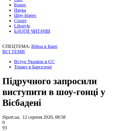
Бізнес
Наука
Шоу-бізнес
Спорт
Lifestyle
БЛОГИ ЧИТАЧІВ
СПЕЦТЕМА:
Війна в Ірані
ВСІ ТЕМИ
Вступ України в ЄС
Теракт в Барселоні
Підручного запросили
виступити в шоу-гонці у
Вісбадені
iSport.ua, 12 серпня 2020, 08:58
0
93