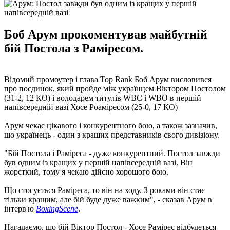
Боб Арум прокоментував майбутній
бій Постола з Раміресом.
Відомий промоутер і глава Top Rank Боб Арум висловився
про поєдинок, який пройде між українцем Віктором Постолом
(31-2, 12 КО) і володарем титулів WBC і WBO в першій
напівсередній вазі Хосе Роаміресом (25-0, 17 КО)
Арум чекає цікавого і конкурентного бою, а також зазначив,
що українець - один з кращих представників свого дивізіону.
"Бій Постола і Раміреса - дуже конкурентний. Постол завжди
був одним із кращих у першій напівсередній вазі. Він
жорсткий, тому я чекаю дійсно хорошого бою.
Що стосується Раміреса, то він на ходу. З роками він стає
тільки кращим, але бій буде дуже важким", - сказав Арум в
інтерв'ю
BoxingScene
.
Нагадаємо, що бій Віктор Постол - Хосе Рамірес відбудеться