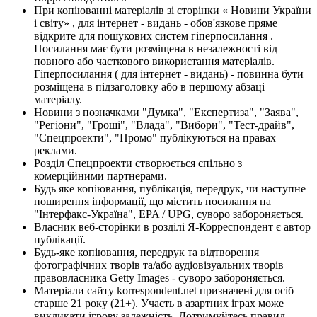
При копіюванні матеріалів зі сторінки « Новини України
і світу» , для інтернет - видань - обов'язкове пряме
відкрите для пошукових систем гіперпосилання .
Посилання має бути розміщена в незалежності від
повного або часткового використання матеріалів.
Гіперпосилання ( для інтернет - видань) - повинна бути
розміщена в підзаголовку або в першому абзаці
матеріалу.
Новини з позначками "Думка", "Експертиза", "Заява",
"Регіони", "Гроші", "Влада", "Вибори", "Тест-драйв",
"Спецпроекти", "Промо" публікуються на правах
реклами.
Розділ Спецпроекти створюється спільно з
комерційними партнерами.
Будь яке копіювання, публікація, передрук, чи наступне
поширення інформації, що містить посилання на
"Інтерфакс-Україна", EPA / UPG, суворо забороняється.
Власник веб-сторінки в розділі Я-Корреспондент є автор
публікації.
Будь-яке копіювання, передрук та відтворення
фотографічних творів та/або аудіовізуальних творів
правовласника Getty Images - суворо забороняється.
Матеріали сайту korrespondent.net призначені для осіб
старше 21 року (21+). Участь в азартних іграх може
викликати ігрову залежність. Дотримуйтесь правил