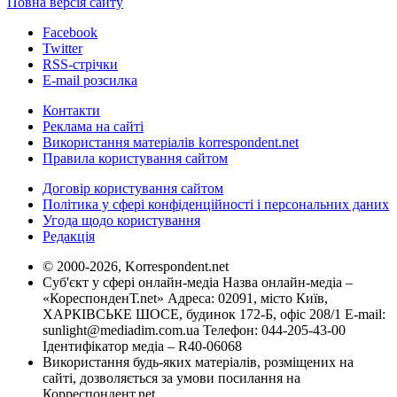
Повна версія сайту
Facebook
Twitter
RSS-стрічки
E-mail розсилка
Контакти
Реклама на сайті
Використання матеріалів korrespondent.net
Правила користування сайтом
Договір користування сайтом
Політика у сфері конфіденційності і персональних даних
Угода щодо користування
Редакція
© 2000-2026, Korrespondent.net
Суб'єкт у сфері онлайн-медіа Назва онлайн-медіа –
«КореспонденТ.net» Адреса: 02091, місто Київ,
ХАРКІВСЬКЕ ШОСЕ, будинок 172-Б, офіс 208/1 E-mail:
sunlight@mediadim.com.ua
Телефон: 044-205-43-00
Ідентифікатор медіа – R40-06068
Використання будь-яких матеріалів, розміщених на
сайті, дозволяється за умови посилання на
Корреспондент.net.