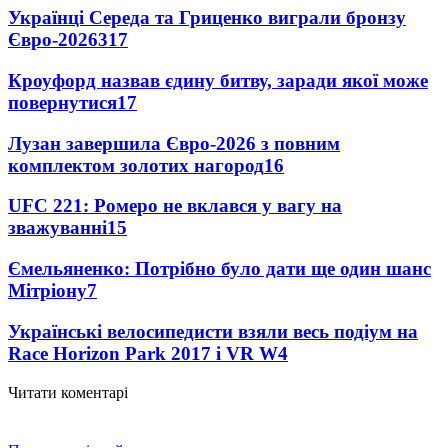
Українці Середа та Гриценко виграли бронзу
Євро-2026
317
Кроуфорд назвав єдину битву, заради якої може
повернутися
17
Лузан завершила Євро-2026 з повним
комплектом золотих нагород
16
UFC 221: Ромеро не вклався у вагу на
зважуванні
15
Ємельяненко: Потрібно було дати ще один шанс
Мітріону
7
Українські велосипедисти взяли весь подіум на
Race Horizon Park 2017 і VR W
4
Читати коментарі