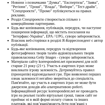
Новини з позначками "Думка", "Експертиза", "Заява",
"Регіони", "Гроші", "Влада", "Вибори", "Тест-драйв",
"Спецпроекти", "Промо" публікуються на правах
реклами.
Розділ Спецпроекти створюється спільно з
комерційними партнерами.
Будь яке копіювання, публікація, передрук, чи наступне
поширення інформації, що містить посилання на
"Інтерфакс-Україна", EPA / UPG, суворо забороняється.
Власник веб-сторінки в розділі Я-Корреспондент є автор
публікації.
Будь-яке копіювання, передрук та відтворення
фотографічних творів та/або аудіовізуальних творів
правовласника Getty Images - суворо забороняється.
Матеріали сайту korrespondent.net призначені для осіб
старше 21 року (21+). Участь в азартних іграх може
викликати ігрову залежність. Дотримуйтесь правил
(принципів) відповідальної гри. При виявленні перших
ознак залежності негайно зверніться до спеціаліста.
Пам'ятайте, що участь в азартних іграх не може бути
джерелом доходів або альтернативою роботі.
Інформаційний ресурс korrespondent.net не проводить
ігри на реальні та/або віртуальні гроші, також сайт не
приймає ні в якій формі оплату ставок та інших
платежів, які пов’язані/можуть бути пов’язані з