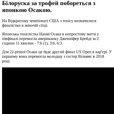
Білоруска за трофей побореться з
японкою Осакою.
На Відкритому чемпіонаті США з тенісу визначилися
фіналістки в жіночій сітці.
Японська тенісистка Наомі Осака в непростому матчі у
півфіналі перемогла американку Дженніфер Брейді за 2
години 11 хвилин - 7:6 (1), 3:6, 6:3.
Для 22-річної Осаки це буде другий фінал US Open в кар'єрі. У
першому вона перемогла молодшу з сестер Вільямс в 2018
році.