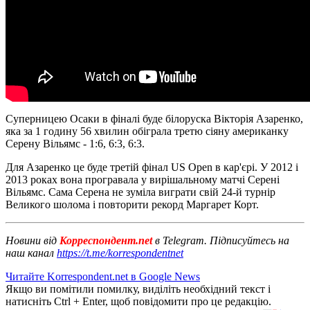
Суперницею Осаки в фіналі буде білоруска Вікторія Азаренко,
яка за 1 годину 56 хвилин обіграла третю сіяну американку
Серену Вільямс - 1:6, 6:3, 6:3.
Для Азаренко це буде третій фінал US Open в кар'єрі. У 2012 і
2013 роках вона програвала у вирішальному матчі Серені
Вільямс. Сама Серена не зуміла виграти свій 24-й турнір
Великого шолома і повторити рекорд Маргарет Корт.
Новини від
Корреспондент.net
в Telegram. Підписуйтесь на
наш канал
https://t.me/korrespondentnet
Читайте Korrespondent.net в Google News
Якщо ви помітили помилку, виділіть необхідний текст і
натисніть Ctrl + Enter, щоб повідомити про це редакцію.