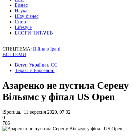
Бізнес
Наука
Шоу-бізнес
Спорт
Lifestyle
БЛОГИ ЧИТАЧІВ
СПЕЦТЕМА:
Війна в Ірані
ВСІ ТЕМИ
Вступ України в ЄС
Теракт в Барселоні
Азаренко не пустила Серену
Вільямс у фінал US Open
iSport.ua, 11 вересня 2020, 07:02
0
706