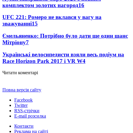
комплектом золотих нагород
16
UFC 221: Ромеро не вклався у вагу на
зважуванні
15
Ємельяненко: Потрібно було дати ще один шанс
Мітріону
7
Українські велосипедисти взяли весь подіум на
Race Horizon Park 2017 і VR W
4
Читати коментарі
Повна версія сайту
Facebook
Twitter
RSS-стрічки
E-mail розсилка
Контакти
Реклама на сайті