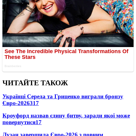
ЧИТАЙТЕ ТАКОЖ
Українці Середа та Гриценко виграли бронзу
Євро-2026
317
Кроуфорд назвав єдину битву, заради якої може
повернутися
17
Лузан завершила Євро-2026 з повним