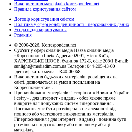
Використання матеріалів korrespondent.net
Правила користування сайтом
Договір користування сайтом
Політика у сфері конфіденційності і персональних даних
Угода щодо користування
Редакція
© 2000-2026, Korrespondent.net
Суб'єкт у сфері онлайн-медіа Назва онлайн-медіа –
«КореспонденТ.net» Адреса: 02091, місто Київ,
ХАРКІВСЬКЕ ШОСЕ, будинок 172-Б, офіс 208/1 E-mail:
sunlight@mediadim.com.ua
Телефон: 044-205-43-00
Ідентифікатор медіа – R40-06068
Використання будь-яких матеріалів, розміщених на
сайті, дозволяється за умови посилання на
Корреспондент.net.
При копіюванні матеріалів зі сторінки « Новини України
і світу» , для інтернет - видань - обов'язкове пряме
відкрите для пошукових систем гіперпосилання .
Посилання має бути розміщена в незалежності від
повного або часткового використання матеріалів.
Гіперпосилання ( для інтернет - видань) - повинна бути
розміщена в підзаголовку або в першому абзаці
матеріалу.