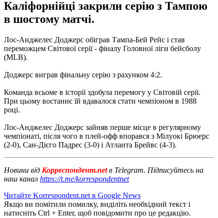
Каліфорнійці закрили серію з Тампою
в шостому матчі.
Лос-Анджелес Доджерс обіграв Тампа-Бей Рейс і став
переможцем Світової серії - фіналу Головної ліги бейсболу
(MLB).
Доджерс виграв фінальну серію з рахунком 4:2.
Команда всьоме в історії здобула перемогу у Світовій серії.
При цьому востаннє їй вдавалося стати чемпіоном в 1988
році.
Лос-Анджелес Доджерс зайняв перше місце в регулярному
чемпіонаті, після чого в плей-офф впорався з Мілуокі Брюерс
(2-0), Сан-Дієго Падрес (3-0) і Атланта Брейвс (4-3).
Новини від
Корреспондент.net
в Telegram. Підписуйтесь на
наш канал
https://t.me/korrespondentnet
Читайте Korrespondent.net в Google News
Якщо ви помітили помилку, виділіть необхідний текст і
натисніть Ctrl + Enter, щоб повідомити про це редакцію.