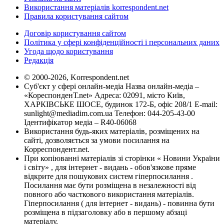
Використання матеріалів korrespondent.net
Правила користування сайтом
Договір користування сайтом
Політика у сфері конфіденційності і персональних даних
Угода щодо користування
Редакція
© 2000-2026, Korrespondent.net
Суб'єкт у сфері онлайн-медіа Назва онлайн-медіа –
«КореспонденТ.net» Адреса: 02091, місто Київ,
ХАРКІВСЬКЕ ШОСЕ, будинок 172-Б, офіс 208/1 E-mail:
sunlight@mediadim.com.ua
Телефон: 044-205-43-00
Ідентифікатор медіа – R40-06068
Використання будь-яких матеріалів, розміщених на
сайті, дозволяється за умови посилання на
Корреспондент.net.
При копіюванні матеріалів зі сторінки « Новини України
і світу» , для інтернет - видань - обов'язкове пряме
відкрите для пошукових систем гіперпосилання .
Посилання має бути розміщена в незалежності від
повного або часткового використання матеріалів.
Гіперпосилання ( для інтернет - видань) - повинна бути
розміщена в підзаголовку або в першому абзаці
матеріалу.