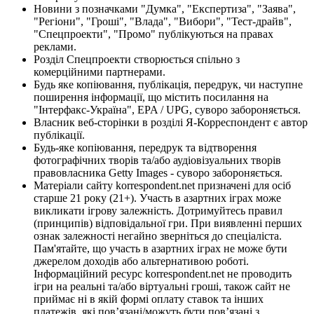
Новини з позначками "Думка", "Експертиза", "Заява",
"Регіони", "Гроші", "Влада", "Вибори", "Тест-драйв",
"Спецпроекти", "Промо" публікуються на правах
реклами.
Розділ Спецпроекти створюється спільно з
комерційними партнерами.
Будь яке копіювання, публікація, передрук, чи наступне
поширення інформації, що містить посилання на
"Інтерфакс-Україна", EPA / UPG, суворо забороняється.
Власник веб-сторінки в розділі Я-Корреспондент є автор
публікації.
Будь-яке копіювання, передрук та відтворення
фотографічних творів та/або аудіовізуальних творів
правовласника Getty Images - суворо забороняється.
Матеріали сайту korrespondent.net призначені для осіб
старше 21 року (21+). Участь в азартних іграх може
викликати ігрову залежність. Дотримуйтесь правил
(принципів) відповідальної гри. При виявленні перших
ознак залежності негайно зверніться до спеціаліста.
Пам'ятайте, що участь в азартних іграх не може бути
джерелом доходів або альтернативою роботі.
Інформаційний ресурс korrespondent.net не проводить
ігри на реальні та/або віртуальні гроші, також сайт не
приймає ні в якій формі оплату ставок та інших
платежів, які пов’язані/можуть бути пов’язані з