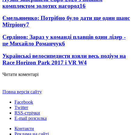
комплектом золотих нагород
16
Ємельяненко: Потрібно було дати ще один шанс
Мітріону
7
Сердінов: Зараз у команді плавців один лідер -
це Михайло Романчук
6
Українські велосипедисти взяли весь подіум на
Race Horizon Park 2017 і VR W
4
Читати коментарі
Повна версія сайту
Facebook
Twitter
RSS-стрічки
E-mail розсилка
Контакти
Реклама на сайті