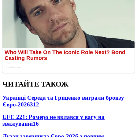
ЧИТАЙТЕ ТАКОЖ
Українці Середа та Гриценко виграли бронзу
Євро-2026
312
UFC 221: Ромеро не вклався у вагу на
зважуванні
16
Лузан завершила Євро-2026 з повним