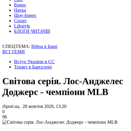
Бізнес
Наука
Шоу-бізнес
Спорт
Lifestyle
БЛОГИ ЧИТАЧІВ
СПЕЦТЕМА:
Війна в Ірані
ВСІ ТЕМИ
Вступ України в ЄС
Теракт в Барселоні
Світова серія. Лос-Анджелес
Доджерс - чемпіони MLB
iSport.ua, 28 жовтня 2020, 13:20
0
96