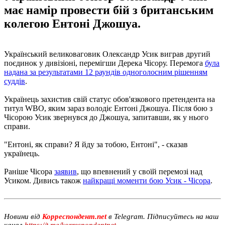
має намір провести бій з британським
колегою Ентоні Джошуа.
Український великоваговик Олександр Усик виграв другий
поєдинок у дивізіоні, перемігши Дерека Чісору. Перемога
була
надана за результатами 12 раундів одноголосним рішенням
суддів
.
Українець захистив свій статус обов'язкового претендента на
титул WBO, яким зараз володіє Ентоні Джошуа. Після бою з
Чісорою Усик звернувся до Джошуа, запитавши, як у нього
справи.
"Ентоні, як справи? Я йду за тобою, Ентоні", - сказав
українець.
Раніше Чісора
заявив
, що впевнений у своїй перемозі над
Усиком. Дивись також
найкращі моменти бою Усик - Чісора
.
Новини від
Корреспондент.net
в Telegram. Підписуйтесь на наш
канал
https://t.me/korrespondentnet