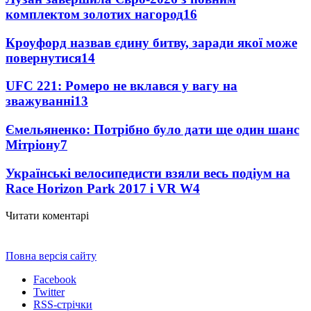
комплектом золотих нагород
16
Кроуфорд назвав єдину битву, заради якої може
повернутися
14
UFC 221: Ромеро не вклався у вагу на
зважуванні
13
Ємельяненко: Потрібно було дати ще один шанс
Мітріону
7
Українські велосипедисти взяли весь подіум на
Race Horizon Park 2017 і VR W
4
Читати коментарі
Повна версія сайту
Facebook
Twitter
RSS-стрічки