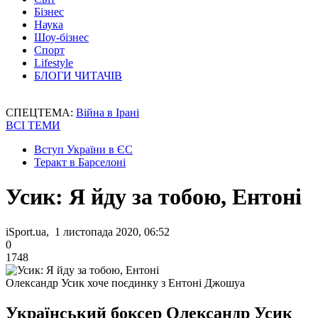
Бізнес
Наука
Шоу-бізнес
Спорт
Lifestyle
БЛОГИ ЧИТАЧІВ
СПЕЦТЕМА:
Війна в Ірані
ВСІ ТЕМИ
Вступ України в ЄС
Теракт в Барселоні
Усик: Я йду за тобою, Ентоні
iSport.ua, 1 листопада 2020, 06:52
0
1748
Олександр Усик хоче поєдинку з Ентоні Джошуа
Український боксер Олександр Усик