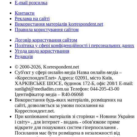
E-mail розсилка
Контакти
Реклама на сайті
Використання матеріалів korrespondent.net
Правила користування сайтом
Договір користування сайтом
Політика у сфері конфіденційності і персональних даних
Угода щодо користування
Редакція
© 2000-2026, Korrespondent.net
Суб'єкт у сфері онлайн-медіа Назва онлайн-медіа –
«КореспонденТ.net» Адреса: 02091, місто Київ,
ХАРКІВСЬКЕ ШОСЕ, будинок 172-Б, офіс 208/1 E-mail:
sunlight@mediadim.com.ua
Телефон: 044-205-43-00
Ідентифікатор медіа – R40-06068
Використання будь-яких матеріалів, розміщених на
сайті, дозволяється за умови посилання на
Корреспондент.net.
При копіюванні матеріалів зі сторінки « Новини України
і світу» , для інтернет - видань - обов'язкове пряме
відкрите для пошукових систем гіперпосилання .
Посилання має бути розміщена в незалежності від