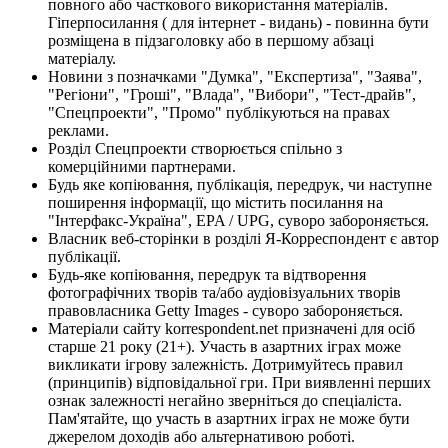
повного або часткового використання матеріалів.
Гіперпосилання ( для інтернет - видань) - повинна бути
розміщена в підзаголовку або в першому абзаці
матеріалу.
Новини з позначками "Думка", "Експертиза", "Заява",
"Регіони", "Гроші", "Влада", "Вибори", "Тест-драйв",
"Спецпроекти", "Промо" публікуються на правах
реклами.
Розділ Спецпроекти створюється спільно з
комерційними партнерами.
Будь яке копіювання, публікація, передрук, чи наступне
поширення інформації, що містить посилання на
"Інтерфакс-Україна", EPA / UPG, суворо забороняється.
Власник веб-сторінки в розділі Я-Корреспондент є автор
публікації.
Будь-яке копіювання, передрук та відтворення
фотографічних творів та/або аудіовізуальних творів
правовласника Getty Images - суворо забороняється.
Матеріали сайту korrespondent.net призначені для осіб
старше 21 року (21+). Участь в азартних іграх може
викликати ігрову залежність. Дотримуйтесь правил
(принципів) відповідальної гри. При виявленні перших
ознак залежності негайно зверніться до спеціаліста.
Пам'ятайте, що участь в азартних іграх не може бути
джерелом доходів або альтернативою роботі.