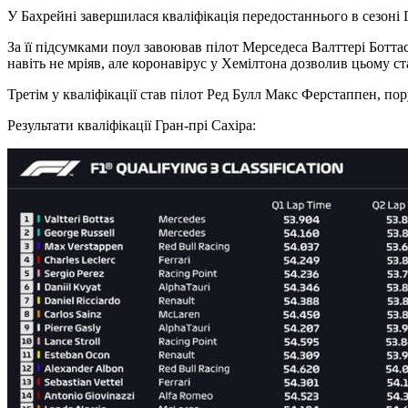
У Бахрейні завершилася кваліфікація передостаннього в сезоні 
За її підсумками поул завоював пілот Мерседеса Валттері Ботт
навіть не мріяв, але коронавірус у Хемілтона дозволив цьому ст
Третім у кваліфікації став пілот Ред Булл Макс Ферстаппен, п
Результати кваліфікації Гран-прі Сахіра: