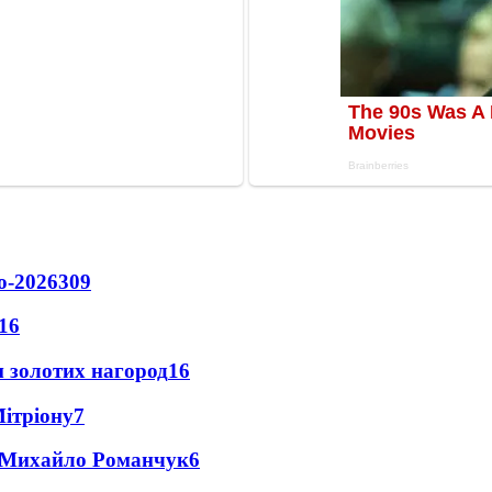
о-2026
309
16
 золотих нагород
16
Мітріону
7
це Михайло Романчук
6