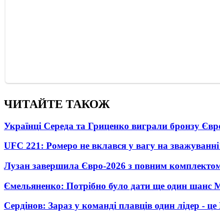
ЧИТАЙТЕ ТАКОЖ
Українці Середа та Гриценко виграли бронзу Євр
UFC 221: Ромеро не вклався у вагу на зважуванні
Лузан завершила Євро-2026 з повним комплектом
Ємельяненко: Потрібно було дати ще один шанс 
Сердінов: Зараз у команді плавців один лідер - 