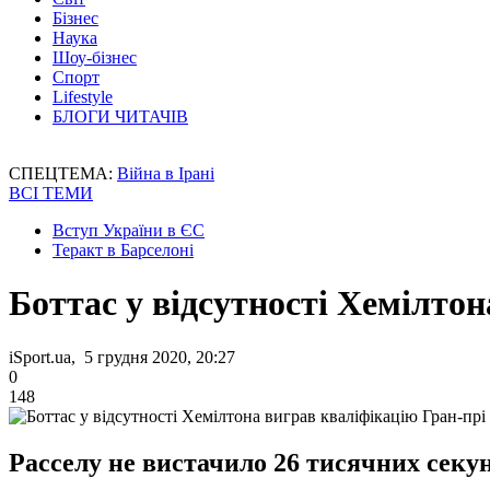
Бізнес
Наука
Шоу-бізнес
Спорт
Lifestyle
БЛОГИ ЧИТАЧІВ
СПЕЦТЕМА:
Війна в Ірані
ВСІ ТЕМИ
Вступ України в ЄС
Теракт в Барселоні
Боттас у відсутності Хемілто
iSport.ua, 5 грудня 2020, 20:27
0
148
Расселу не вистачило 26 тисячних секун