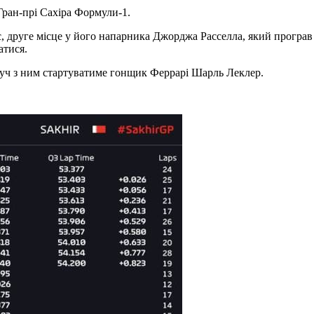
Гран-прі Сахіра Формули-1.
ас, друге місце у його напарника Джорджа Расселла, який програв
атися.
оруч з ним стартуватиме гонщик Феррарі Шарль Леклер.