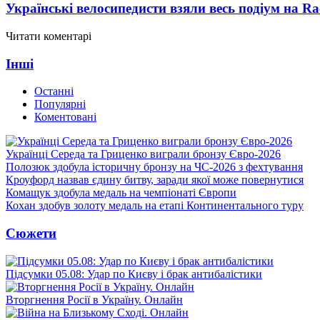
Українські велосипедисти взяли весь подіум на Ra
Читати коментарі
Інші
Останні
Популярні
Коментовані
Українці Середа та Гриценко виграли бронзу Євро-2026
Полозюк здобула історичну бронзу на ЧС-2026 з фехтування
Кроуфорд назвав єдину битву, заради якої може повернутися
Комащук здобула медаль на чемпіонаті Європи
Кохан здобув золоту медаль на етапі Континентального туру
Сюжети
Підсумки 05.08: Удар по Києву і брак антибалістики
Вторгнення Росії в Україну. Онлайн