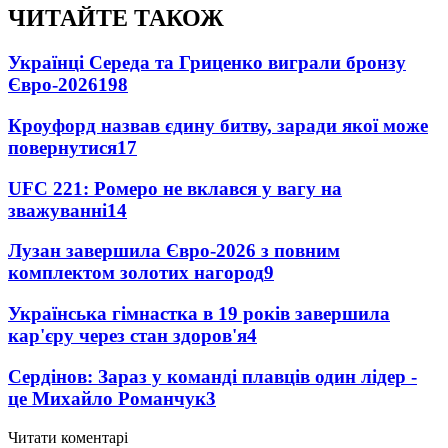
ЧИТАЙТЕ ТАКОЖ
Українці Середа та Гриценко виграли бронзу
Євро-2026
198
Кроуфорд назвав єдину битву, заради якої може
повернутися
17
UFC 221: Ромеро не вклався у вагу на
зважуванні
14
Лузан завершила Євро-2026 з повним
комплектом золотих нагород
9
Українська гімнастка в 19 років завершила
кар'єру через стан здоров'я
4
Сердінов: Зараз у команді плавців один лідер -
це Михайло Романчук
3
Читати коментарі