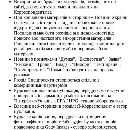
Використання будь-яких матеріалів, розміщених на
сайті, дозволяється за умови посилання на
Корреспондент.net.
При копіюванні матеріалів зі сторінки « Новини України
і світу» , для інтернет - видань - обов'язкове пряме
відкрите для пошукових систем гіперпосилання .
Посилання має бути розміщена в незалежності від
повного або часткового використання матеріалів.
Гіперпосилання ( для інтернет - видань) - повинна бути
розміщена в підзаголовку або в першому абзаці
матеріалу.
Новини з позначками "Думка", "Експертиза", "Заява",
"Регіони", "Гроші", "Влада", "Вибори", "Тест-драйв",
"Спецпроекти", "Промо" публікуються на правах
реклами.
Розділ Спецпроекти створюється спільно з
комерційними партнерами.
Будь яке копіювання, публікація, передрук, чи наступне
поширення інформації, що містить посилання на
"Інтерфакс-Україна", EPA / UPG, суворо забороняється.
Власник веб-сторінки в розділі Я-Корреспондент є автор
публікації.
Будь-яке копіювання, передрук та відтворення
фотографічних творів та/або аудіовізуальних творів
правовласника Getty Images - суворо забороняється.