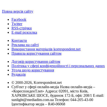
Повна версія сайту
Facebook
Twitter
RSS-стрічки
E-mail розсилка
Контакти
Реклама на сайті
Використання матеріалів korrespondent.net
Правила користування сайтом
Договір користування сайтом
Політика у сфері конфіденційності і персональних даних
Угода щодо користування
Редакція
© 2000-2026, Korrespondent.net
Суб'єкт у сфері онлайн-медіа Назва онлайн-медіа –
«КореспонденТ.net» Адреса: 02091, місто Київ,
ХАРКІВСЬКЕ ШОСЕ, будинок 172-Б, офіс 208/1 E-mail:
sunlight@mediadim.com.ua
Телефон: 044-205-43-00
Ідентифікатор медіа – R40-06068