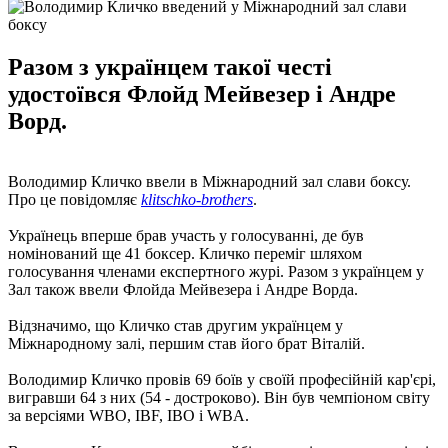
Разом з українцем такої честі
удостоївся Флойд Мейвезер і Андре
Ворд.
Володимир Кличко ввели в Міжнародний зал слави боксу.
Про це повідомляє
klitschko-brothers
.
Українець вперше брав участь у голосуванні, де був
номінований ще 41 боксер. Кличко переміг шляхом
голосування членами експертного журі. Разом з українцем у
Зал також ввели Флойда Мейвезера і Андре Ворда.
Відзначимо, що Кличко став другим українцем у
Міжнародному залі, першим став його брат Віталій.
Володимир Кличко провів 69 боїв у своїй професійній кар'єрі,
вигравши 64 з них (54 - достроково). Він був чемпіоном світу
за версіями WBO, IBF, IBO і WBA.