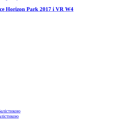
ce Horizon Park 2017 і VR W
4
балістикою