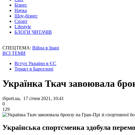
Бізнес
Наука
Шоу-бізнес
Спорт
Lifestyle
БЛОГИ ЧИТАЧІВ
СПЕЦТЕМА:
Війна в Ірані
ВСІ ТЕМИ
Вступ України в ЄС
Теракт в Барселоні
Українка Ткач завоювала брон
iSport.ua, 17 січня 2021, 10:41
0
129
Українська спортсменка здобула перемо