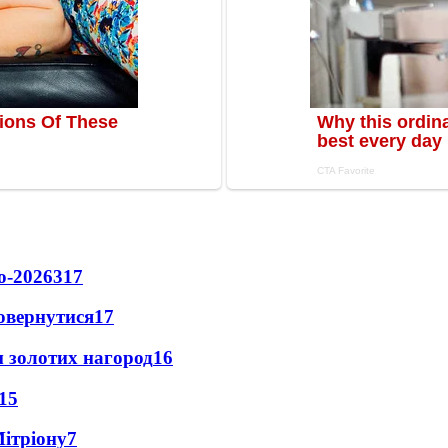
о-2026
317
повернутися
17
 золотих нагород
16
15
Мітріону
7