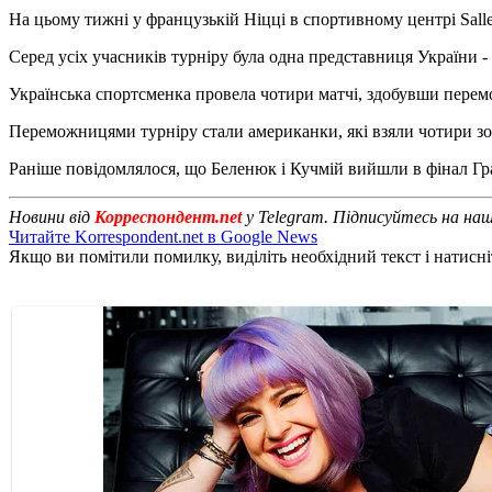
На цьому тижні у французькій Ніцці в спортивному центрі Salle
Серед усіх учасників турніру була одна представниця України - Ю
Українська спортсменка провела чотири матчі, здобувши перемо
Переможницями турніру стали американки, які взяли чотири золо
Раніше повідомлялося, що Беленюк і Кучмій вийшли в фінал Гра
Новини від
Корреспондент.net
у Telegram. Підписуйтесь на на
Читайте Korrespondent.net в Google News
Якщо ви помітили помилку, виділіть необхідний текст і натисніт