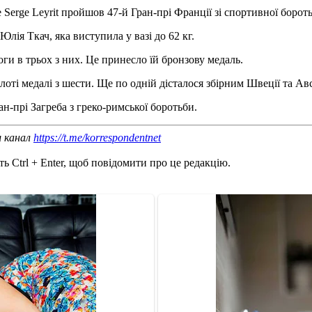
 Serge Leyrit пройшов 47-й Гран-прі Франції зі спортивної борот
лія Ткач, яка виступила у вазі до 62 кг.
ги в трьох з них. Це принесло їй бронзову медаль.
ті медалі з шести. Ще по одній дісталося збірним Швеції та Авс
н-прі Загреба з греко-римської боротьби.
ш канал
https://t.me/korrespondentnet
ь Ctrl + Enter, щоб повідомити про це редакцію.