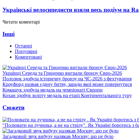
Українські велосипедисти взяли весь подіум на Ra
Читати коментарі
Інші
Останні
Популярні
Коментовані
Українці Середа та Гриценко виграли бронзу Євро-2026
Полозюк здобула історичну бронзу на ЧС-2026 з фехтування
Кроуфорд назвав єдину битву, заради якої може повернутися
Комащук здобула медаль на чемпіонаті Європи
Кохан здобув золоту медаль на етапі Континентального туру
Сюжети
"Полювати на лучника, а не на стрілу". Як Україні боротись з 
Загадковий звук вибуху налякав Москву: що це було