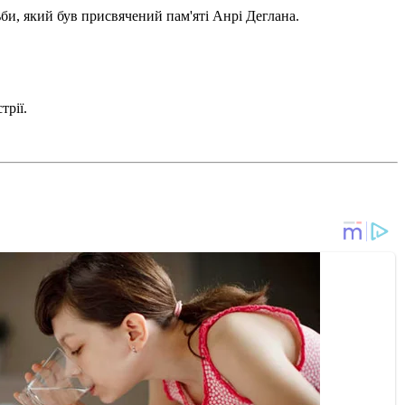
ьби, який був присвячений пам'яті Анрі Деглана.
трії.