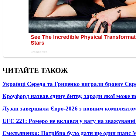
ЧИТАЙТЕ ТАКОЖ
Українці Середа та Гриценко виграли бронзу Євр
Кроуфорд назвав єдину битву, заради якої може 
Лузан завершила Євро-2026 з повним комплектом
UFC 221: Ромеро не вклався у вагу на зважуванні
Ємельяненко: Потрібно було дати ще один шанс 