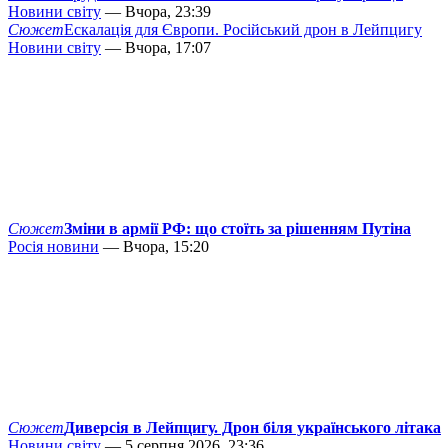
Новини світу
— Вчора, 23:39
Сюжет
Ескалація для Європи. Російський дрон в Лейпцигу
Новини світу
— Вчора, 17:07
Сюжет
Зміни в армії РФ: що стоїть за рішенням Путіна
Росія новини
— Вчора, 15:20
Сюжет
Диверсія в Лейпцигу. Дрон біля українського літака
Новини світу
— 5 серпня 2026, 23:36