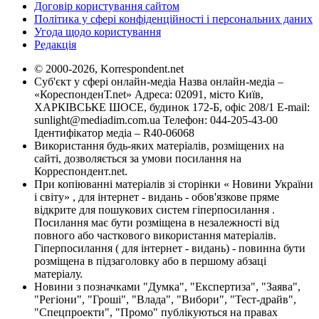
Договір користування сайтом
Політика у сфері конфіденційності і персональних даних
Угода щодо користування
Редакція
© 2000-2026, Korrespondent.net
Суб'єкт у сфері онлайн-медіа Назва онлайн-медіа –
«КореспонденТ.net» Адреса: 02091, місто Київ,
ХАРКІВСЬКЕ ШОСЕ, будинок 172-Б, офіс 208/1 E-mail:
sunlight@mediadim.com.ua
Телефон: 044-205-43-00
Ідентифікатор медіа – R40-06068
Використання будь-яких матеріалів, розміщених на
сайті, дозволяється за умови посилання на
Корреспондент.net.
При копіюванні матеріалів зі сторінки « Новини України
і світу» , для інтернет - видань - обов'язкове пряме
відкрите для пошукових систем гіперпосилання .
Посилання має бути розміщена в незалежності від
повного або часткового використання матеріалів.
Гіперпосилання ( для інтернет - видань) - повинна бути
розміщена в підзаголовку або в першому абзаці
матеріалу.
Новини з позначками "Думка", "Експертиза", "Заява",
"Регіони", "Гроші", "Влада", "Вибори", "Тест-драйв",
"Спецпроекти", "Промо" публікуються на правах