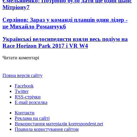
Ємельяненко: Потрібно було дати ще один шанс
Мітріону
7
Сердінов: Зараз у команді плавців один лідер -
це Михайло Романчук
6
Українські велосипедисти взяли весь подіум на
Race Horizon Park 2017 і VR W
4
Читати коментарі
Повна версія сайту
Facebook
Twitter
RSS-стрічки
E-mail розсилка
Контакти
Реклама на сайті
Використання матеріалів korrespondent.net
Правила користування сайтом