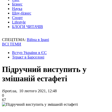
Бізнес
Наука
Шоу-бізнес
Спорт
Lifestyle
БЛОГИ ЧИТАЧІВ
СПЕЦТЕМА:
Війна в Ірані
ВСІ ТЕМИ
Вступ України в ЄС
Теракт в Барселоні
Підручний виступить у
змішаній естафеті
iSport.ua, 10 лютого 2021, 12:48
0
67