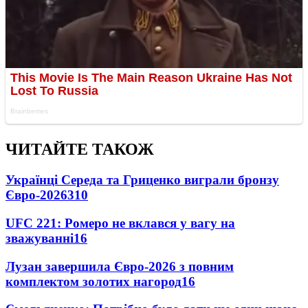
ЧИТАЙТЕ ТАКОЖ
Українці Середа та Гриценко виграли бронзу
Євро-2026
310
UFC 221: Ромеро не вклався у вагу на
зважуванні
16
Лузан завершила Євро-2026 з повним
комплектом золотих нагород
16