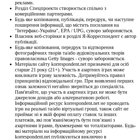
реклами.
Розділ Спецпроекти створюється спільно з
комерційними партнерами.
Будь яке копіювання, публікація, передрук, чи наступне
поширення інформації, що містить посилання на
"Інтерфакс-Україна", EPA / UPG, суворо забороняється.
Власник веб-сторінки в розділі Я-Корреспондент є автор
публікації.
Будь-яке копіювання, передрук та відтворення
фотографічних творів та/або аудіовізуальних творів
правовласника Getty Images - суворо забороняється.
Матеріали сайту korrespondent.net призначені для осіб
старше 21 року (21+). Участь в азартних іграх може
викликати ігрову залежність. Дотримуйтесь правил
(принципів) відповідальної гри. При виявленні перших
ознак залежності негайно зверніться до спеціаліста.
Пам'ятайте, що участь в азартних іграх не може бути
джерелом доходів або альтернативою роботі.
Інформаційний ресурс korrespondent.net не проводить
ігри на реальні та/або віртуальні гроші, також сайт не
приймає ні в якій формі оплату ставок та інших
платежів, які пов’язані/можуть бути пов’язані з
азартними іграми, букмекерами чи тоталізаторами. Будь-
які матеріали на інформаційному ресурсі
korrespondent.net публікуються виключно в