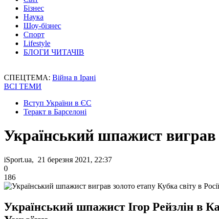
Бізнес
Наука
Шоу-бізнес
Спорт
Lifestyle
БЛОГИ ЧИТАЧІВ
СПЕЦТЕМА:
Війна в Ірані
ВСІ ТЕМИ
Вступ України в ЄС
Теракт в Барселоні
Український шпажист виграв з
iSport.ua, 21 березня 2021, 22:37
0
186
Український шпажист Ігор Рейзлін в Каз