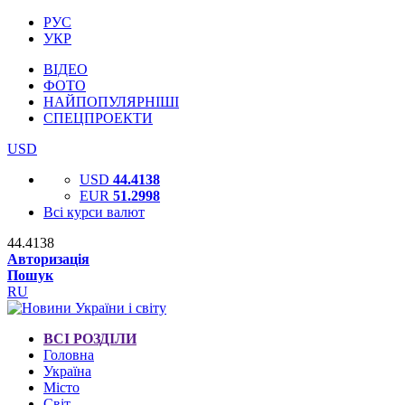
РУС
УКР
ВІДЕО
ФОТО
НАЙПОПУЛЯРНІШІ
СПЕЦПРОЕКТИ
USD
USD
44.4138
EUR
51.2998
Всі курси валют
44.4138
Авторизація
Пошук
RU
ВСІ РОЗДІЛИ
Головна
Україна
Місто
Світ