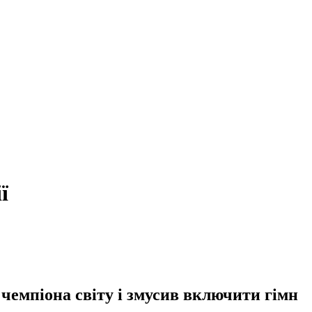
ї
 чемпіона світу і змусив включити гімн