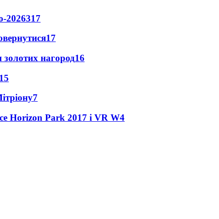
о-2026
317
повернутися
17
 золотих нагород
16
15
Мітріону
7
ce Horizon Park 2017 і VR W
4