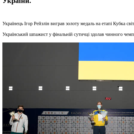
України.
Українець Ігор Рейзлін виграв золоту медаль на етапі Кубка сві
Український шпажист у фінальній сутичці здолав чинного чемпі