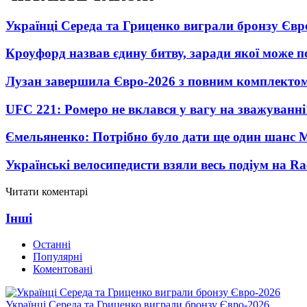
Українці Середа та Гриценко виграли бронзу Євр
Кроуфорд назвав єдину битву, заради якої може 
Лузан завершила Євро-2026 з повним комплектом
UFC 221: Ромеро не вклався у вагу на зважуванні
Ємельяненко: Потрібно було дати ще один шанс 
Українські велосипедисти взяли весь подіум на Ra
Читати коментарі
Інші
Останні
Популярні
Коментовані
Українці Середа та Гриценко виграли бронзу Євро-2026