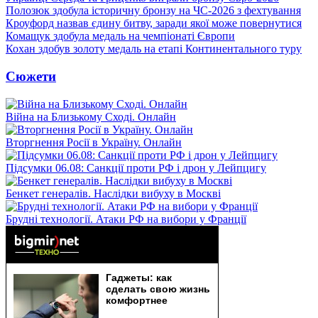
Полозюк здобула історичну бронзу на ЧС-2026 з фехтування
Кроуфорд назвав єдину битву, заради якої може повернутися
Комащук здобула медаль на чемпіонаті Європи
Кохан здобув золоту медаль на етапі Континентального туру
Сюжети
Війна на Близькому Сході. Онлайн
Вторгнення Росії в Україну. Онлайн
Підсумки 06.08: Санкції проти РФ і дрон у Лейпцигу
Бенкет генералів. Наслідки вибуху в Москві
Брудні технології. Атаки РФ на вибори у Франції