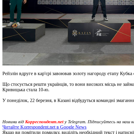
Рейзлін вдруге в кар'єрі завоював золоту нагороду етапу Кубка с
Що стосується решти українців, то вони високих місць не займ
Кривицька стала 10-ю.
У понеділок, 22 березня, в Казані відбудуться командні змагання
Новини від
Корреспондент.net
у Telegram. Підписуйтесь на наш 
Читайте Korrespondent.net в Google News
Якщо ви помітили помилку, виділіть необхідний текст і натисніт