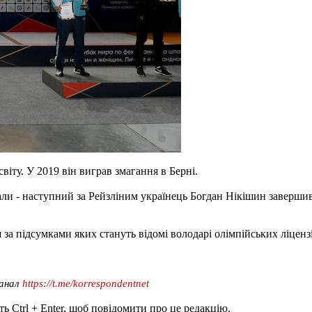
віту. У 2019 він виграв змагання в Берні.
али - наступний за Рейзліним українець Богдан Нікішин завершив
 за підсумками яких стануть відомі володарі олімпійських ліцензі
канал
https://t.me/korrespondentnet
ь Ctrl + Enter, щоб повідомити про це редакцію.