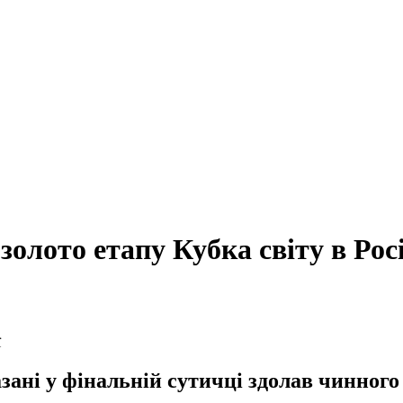
олото етапу Кубка світу в Росі
ані у фінальній сутичці здолав чинного