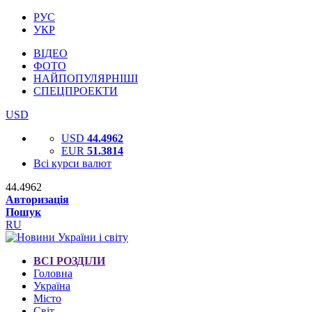
РУС
УКР
ВІДЕО
ФОТО
НАЙПОПУЛЯРНІШІ
СПЕЦПРОЕКТИ
USD
USD
44.4962
EUR
51.3814
Всі курси валют
44.4962
Авторизація
Пошук
RU
ВСІ РОЗДІЛИ
Головна
Україна
Місто
Світ