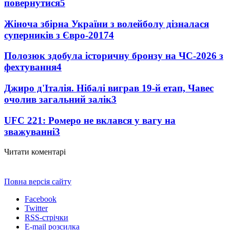
повернутися
5
Жіноча збірна України з волейболу дізналася
суперників з Євро-2017
4
Полозюк здобула історичну бронзу на ЧС-2026 з
фехтування
4
Джиро д'Італія. Нібалі виграв 19-й етап, Чавес
очолив загальний залік
3
UFC 221: Ромеро не вклався у вагу на
зважуванні
3
Читати коментарі
Повна версія сайту
Facebook
Twitter
RSS-стрічки
E-mail розсилка