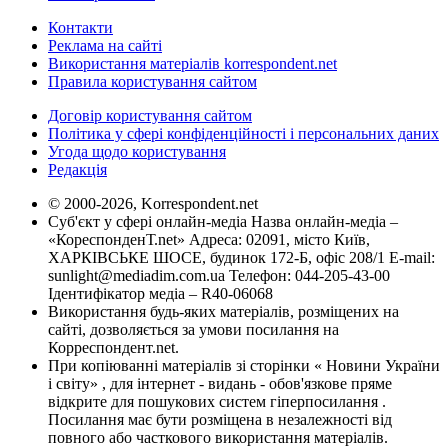
Контакти
Реклама на сайті
Використання матеріалів korrespondent.net
Правила користування сайтом
Договір користування сайтом
Політика у сфері конфіденційності і персональних даних
Угода щодо користування
Редакція
© 2000-2026, Korrespondent.net
Суб'єкт у сфері онлайн-медіа Назва онлайн-медіа –
«КореспонденТ.net» Адреса: 02091, місто Київ,
ХАРКІВСЬКЕ ШОСЕ, будинок 172-Б, офіс 208/1 E-mail:
sunlight@mediadim.com.ua
Телефон: 044-205-43-00
Ідентифікатор медіа – R40-06068
Використання будь-яких матеріалів, розміщених на
сайті, дозволяється за умови посилання на
Корреспондент.net.
При копіюванні матеріалів зі сторінки « Новини України
і світу» , для інтернет - видань - обов'язкове пряме
відкрите для пошукових систем гіперпосилання .
Посилання має бути розміщена в незалежності від
повного або часткового використання матеріалів.