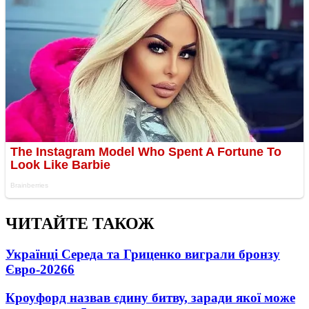
ЧИТАЙТЕ ТАКОЖ
Українці Середа та Гриценко виграли бронзу
Євро-2026
6
Кроуфорд назвав єдину битву, заради якої може