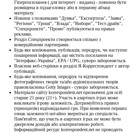
Гіперпосилання ( для інтернет - видань) - повинна бути
розміщена в підзаголовку або в першому абзаці
матеріалу.
Новини з позначками "Думка", "Експертиза", "Заява",
"Регіони", "Гроші", "Влада", "Вибори", "Тест-драйв",
"Спецпроекти", "Промо" публікуються на правах
реклами.
Розділ Спецпроекти створюється спільно з
комерційними партнерами.
Будь яке копіювання, публікація, передрук, чи наступне
поширення інформації, що містить посилання на
"Інтерфакс-Україна", EPA / UPG, суворо забороняється.
Власник веб-сторінки в розділі Я-Корреспондент є автор
публікації.
Будь-яке копіювання, передрук та відтворення
фотографічних творів та/або аудіовізуальних творів
правовласника Getty Images - суворо забороняється.
Матеріали сайту korrespondent.net призначені для осіб
старше 21 року (21+). Участь в азартних іграх може
викликати ігрову залежність. Дотримуйтесь правил
(принципів) відповідальної гри. При виявленні перших
ознак залежності негайно зверніться до спеціаліста.
Пам'ятайте, що участь в азартних іграх не може бути
джерелом доходів або альтернативою роботі.
Інформаційний ресурс korrespondent.net не проводить