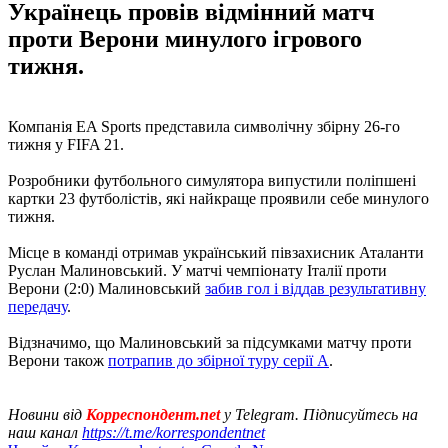
Українець провів відмінний матч
проти Верони минулого ігрового
тижня.
Компанія EA Sports представила символічну збірну 26-го
тижня у FIFA 21.
Розробники футбольного симулятора випустили поліпшені
картки 23 футболістів, які найкраще проявили себе минулого
тижня.
Місце в команді отримав український півзахисник Аталанти
Руслан Малиновський. У матчі чемпіонату Італії проти
Верони (2:0) Малиновський
забив гол і віддав результативну
передачу
.
Відзначимо, що Малиновський за підсумками матчу проти
Верони також
потрапив до збірної туру серії А
.
Новини від
Корреспондент.net
у Telegram. Підписуйтесь на
наш канал
https://t.me/korrespondentnet