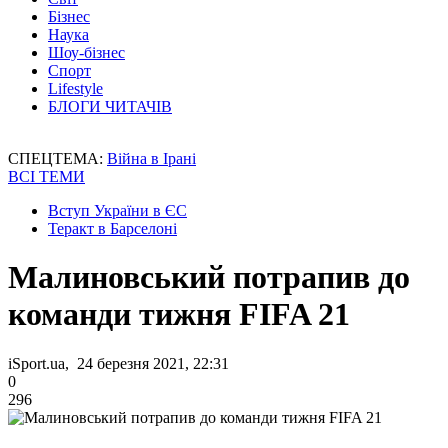
Бізнес
Наука
Шоу-бізнес
Спорт
Lifestyle
БЛОГИ ЧИТАЧІВ
СПЕЦТЕМА:
Війна в Ірані
ВСІ ТЕМИ
Вступ України в ЄС
Теракт в Барселоні
Малиновський потрапив до
команди тижня FIFA 21
iSport.ua, 24 березня 2021, 22:31
0
296