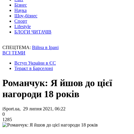
Бізнес
Наука
Шоу-бізнес
Спорт
Lifestyle
БЛОГИ ЧИТАЧІВ
СПЕЦТЕМА:
Війна в Ірані
ВСІ ТЕМИ
Вступ України в ЄС
Теракт в Барселоні
Романчук: Я йшов до цієї
нагороди 18 років
iSport.ua, 29 липня 2021, 06:22
0
1285