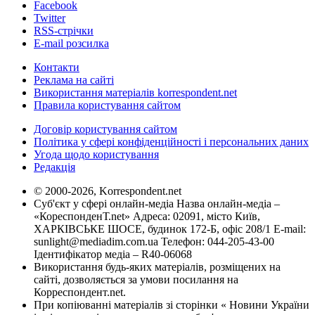
Facebook
Twitter
RSS-стрічки
E-mail розсилка
Контакти
Реклама на сайті
Використання матеріалів korrespondent.net
Правила користування сайтом
Договір користування сайтом
Політика у сфері конфіденційності і персональних даних
Угода щодо користування
Редакція
© 2000-2026, Korrespondent.net
Суб'єкт у сфері онлайн-медіа Назва онлайн-медіа –
«КореспонденТ.net» Адреса: 02091, місто Київ,
ХАРКІВСЬКЕ ШОСЕ, будинок 172-Б, офіс 208/1 E-mail:
sunlight@mediadim.com.ua
Телефон: 044-205-43-00
Ідентифікатор медіа – R40-06068
Використання будь-яких матеріалів, розміщених на
сайті, дозволяється за умови посилання на
Корреспондент.net.
При копіюванні матеріалів зі сторінки « Новини України