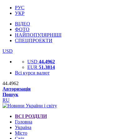
РУС
УКР
ВІДЕО
ФОТО
НАЙПОПУЛЯРНІШІ
СПЕЦПРОЕКТИ
USD
USD
44.4962
EUR
51.3814
Всі курси валют
44.4962
Авторизація
Пошук
RU
ВСІ РОЗДІЛИ
Головна
Україна
Місто
Світ