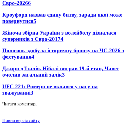
Євро-2026
6
Кроуфорд назвав єдину битву, заради якої може
повернутися
5
Жіноча збірна України з волейболу дізналася
суперників з Євро-2017
4
Полозюк здобула історичну бронзу на ЧС-2026 з
фехтування
4
Джиро д'Італія. Нібалі виграв 19-й етап, Чавес
очолив загальний залік
3
UFC 221: Ромеро не вклався у вагу на
зважуванні
3
Читати коментарі
Повна версія сайту