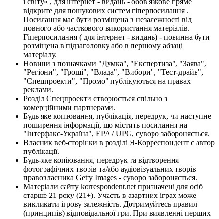
і світу» , для інтернет - видань - обов'язкове пряме
відкрите для пошукових систем гіперпосилання .
Посилання має бути розміщена в незалежності від
повного або часткового використання матеріалів.
Гіперпосилання ( для інтернет - видань) - повинна бути
розміщена в підзаголовку або в першому абзаці
матеріалу.
Новини з позначками "Думка", "Експертиза", "Заява",
"Регіони", "Гроші", "Влада", "Вибори", "Тест-драйв",
"Спецпроекти", "Промо" публікуються на правах
реклами.
Розділ Спецпроекти створюється спільно з
комерційними партнерами.
Будь яке копіювання, публікація, передрук, чи наступне
поширення інформації, що містить посилання на
"Інтерфакс-Україна", EPA / UPG, суворо забороняється.
Власник веб-сторінки в розділі Я-Корреспондент є автор
публікації.
Будь-яке копіювання, передрук та відтворення
фотографічних творів та/або аудіовізуальних творів
правовласника Getty Images - суворо забороняється.
Матеріали сайту korrespondent.net призначені для осіб
старше 21 року (21+). Участь в азартних іграх може
викликати ігрову залежність. Дотримуйтесь правил
(принципів) відповідальної гри. При виявленні перших