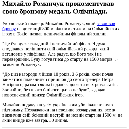
Михайло Романчук прокоментував
свою бронзову медаль Олімпіади.
Український плавець Михайло Романчук, який
завоював
бронзу
на дистанції 800 м вільним стилем на Олімпійських
іграх в Токіо, назвав незвичайним фінальний заплив.
"Це був дуже складний і незвичайний фінал. Я дуже
сподівався поліпшити свій олімпійський рекорд, який
встановив у півфіналі. Але радує, що його так і не
перевершили. Буду готуватися до старту на 1500 метрів", -
зазначив Романчук.
"До цієї нагороди я йшов 18 років. З 6 років, коли почав
займатися плаванням і прийшов до свого тренера Петра
Нагірного, разом з яким і вдалося досягти всіх результатів.
Звичайно, без нього б нічого цього не було", - додав
новоспечений призер Олімпійських ігор.
Михайло подякував усім українським уболівальникам за
підтримку. Незважаючи на невелике розчарування, все ж
відзначив свій бойовий настрій на новий старт на 1500 м, на
який вийде вже завтра, 30 липня.