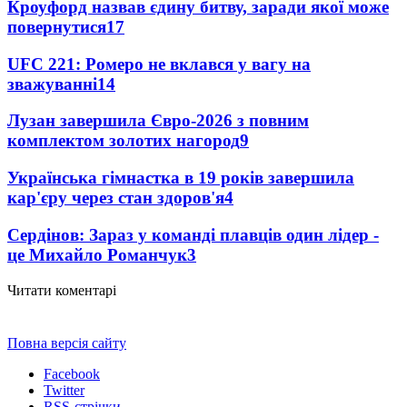
Кроуфорд назвав єдину битву, заради якої може
повернутися
17
UFC 221: Ромеро не вклався у вагу на
зважуванні
14
Лузан завершила Євро-2026 з повним
комплектом золотих нагород
9
Українська гімнастка в 19 років завершила
кар'єру через стан здоров'я
4
Сердінов: Зараз у команді плавців один лідер -
це Михайло Романчук
3
Читати коментарі
Повна версія сайту
Facebook
Twitter
RSS-стрічки