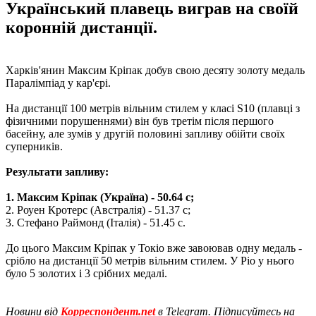
Український плавець виграв на своїй
коронній дистанції.
Харків'янин Максим Кріпак добув свою десяту золоту медаль
Паралімпіад у кар'єрі.
На дистанції 100 метрів вільним стилем у класі S10 (плавці з
фізичними порушеннями) він був третім після першого
басейну, але зумів у другій половині запливу обійти своїх
суперників.
Результати запливу:
1. Максим Кріпак (Україна) - 50.64 с;
2. Роуен Кротерс (Австралія) - 51.37 с;
3. Стефано Раймонд (Італія) - 51.45 с.
До цього Максим Кріпак у Токіо вже завоював одну медаль -
срібло на дистанції 50 метрів вільним стилем. У Ріо у нього
було 5 золотих і 3 срібних медалі.
Новини від
Корреспондент.net
в Telegram. Підписуйтесь на