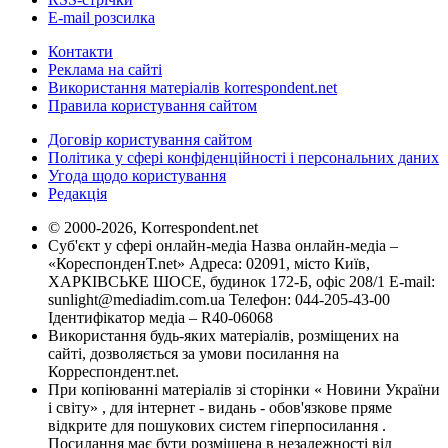
E-mail розсилка
Контакти
Реклама на сайті
Використання матеріалів korrespondent.net
Правила користування сайтом
Договір користування сайтом
Політика у сфері конфіденційності і персональних даних
Угода щодо користування
Редакція
© 2000-2026, Korrespondent.net
Суб'єкт у сфері онлайн-медіа Назва онлайн-медіа –
«КореспонденТ.net» Адреса: 02091, місто Київ,
ХАРКІВСЬКЕ ШОСЕ, будинок 172-Б, офіс 208/1 E-mail:
sunlight@mediadim.com.ua
Телефон: 044-205-43-00
Ідентифікатор медіа – R40-06068
Використання будь-яких матеріалів, розміщених на
сайті, дозволяється за умови посилання на
Корреспондент.net.
При копіюванні матеріалів зі сторінки « Новини України
і світу» , для інтернет - видань - обов'язкове пряме
відкрите для пошукових систем гіперпосилання .
Посилання має бути розміщена в незалежності від