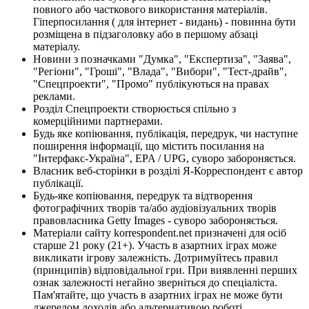
повного або часткового використання матеріалів.
Гіперпосилання ( для інтернет - видань) - повинна бути
розміщена в підзаголовку або в першому абзаці
матеріалу.
Новини з позначками "Думка", "Експертиза", "Заява",
"Регіони", "Гроші", "Влада", "Вибори", "Тест-драйв",
"Спецпроекти", "Промо" публікуються на правах
реклами.
Розділ Спецпроекти створюється спільно з
комерційними партнерами.
Будь яке копіювання, публікація, передрук, чи наступне
поширення інформації, що містить посилання на
"Інтерфакс-Україна", EPA / UPG, суворо забороняється.
Власник веб-сторінки в розділі Я-Корреспондент є автор
публікації.
Будь-яке копіювання, передрук та відтворення
фотографічних творів та/або аудіовізуальних творів
правовласника Getty Images - суворо забороняється.
Матеріали сайту korrespondent.net призначені для осіб
старше 21 року (21+). Участь в азартних іграх може
викликати ігрову залежність. Дотримуйтесь правил
(принципів) відповідальної гри. При виявленні перших
ознак залежності негайно зверніться до спеціаліста.
Пам'ятайте, що участь в азартних іграх не може бути
джерелом доходів або альтернативою роботі.