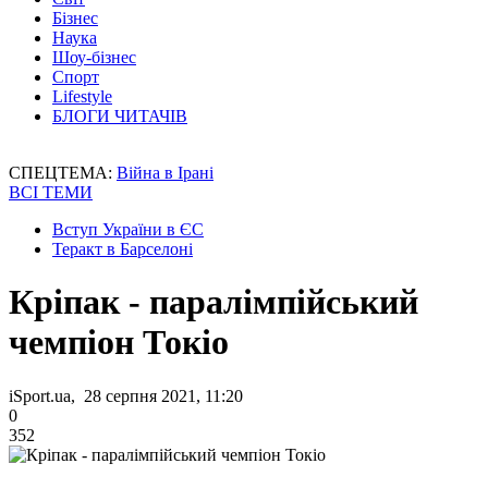
Бізнес
Наука
Шоу-бізнес
Спорт
Lifestyle
БЛОГИ ЧИТАЧІВ
СПЕЦТЕМА:
Війна в Ірані
ВСІ ТЕМИ
Вступ України в ЄС
Теракт в Барселоні
Кріпак - паралімпійський
чемпіон Токіо
iSport.ua, 28 серпня 2021, 11:20
0
352