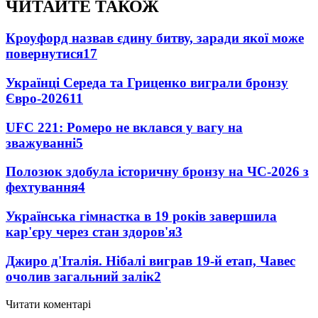
ЧИТАЙТЕ ТАКОЖ
Кроуфорд назвав єдину битву, заради якої може
повернутися
17
Українці Середа та Гриценко виграли бронзу
Євро-2026
11
UFC 221: Ромеро не вклався у вагу на
зважуванні
5
Полозюк здобула історичну бронзу на ЧС-2026 з
фехтування
4
Українська гімнастка в 19 років завершила
кар'єру через стан здоров'я
3
Джиро д'Італія. Нібалі виграв 19-й етап, Чавес
очолив загальний залік
2
Читати коментарі