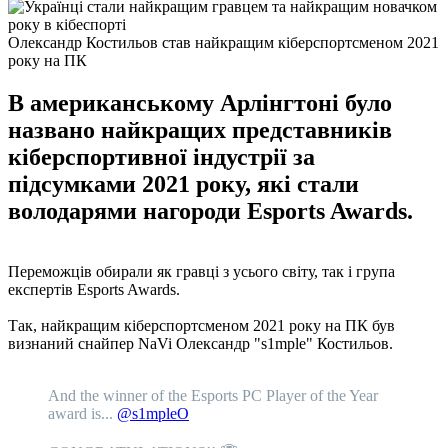
Олександр Костильов став найкращим кіберспортсменом 2021
року на ПК
В американському Арлінгтоні було
названо найкращих представників
кіберспортивної індустрії за
підсумками 2021 року, які стали
володарями нагороди Esports Awards.
Переможців обирали як гравці з усього світу, так і група
експертів Esports Awards.
Так, найкращим кіберспортсменом 2021 року на ПК був
визнаний снайпер NaVi Олександр "s1mple" Костильов.
And the winner of the Esports PC Player of the Year
award is...
@s1mpleO