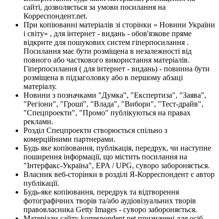
сайті, дозволяється за умови посилання на
Корреспондент.net.
При копіюванні матеріалів зі сторінки « Новини України
і світу» , для інтернет - видань - обов'язкове пряме
відкрите для пошукових систем гіперпосилання .
Посилання має бути розміщена в незалежності від
повного або часткового використання матеріалів.
Гіперпосилання ( для інтернет - видань) - повинна бути
розміщена в підзаголовку або в першому абзаці
матеріалу.
Новини з позначками "Думка", "Експертиза", "Заява",
"Регіони", "Гроші", "Влада", "Вибори", "Тест-драйв",
"Спецпроекти", "Промо" публікуються на правах
реклами.
Розділ Спецпроекти створюється спільно з
комерційними партнерами.
Будь яке копіювання, публікація, передрук, чи наступне
поширення інформації, що містить посилання на
"Інтерфакс-Україна", EPA / UPG, суворо забороняється.
Власник веб-сторінки в розділі Я-Корреспондент є автор
публікації.
Будь-яке копіювання, передрук та відтворення
фотографічних творів та/або аудіовізуальних творів
правовласника Getty Images - суворо забороняється.
Матеріали сайту korrespondent.net призначені для осіб