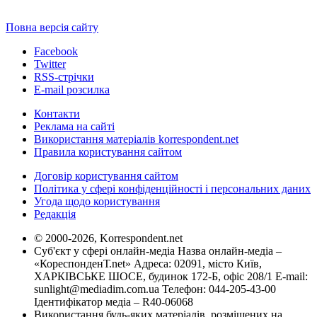
Повна версія сайту
Facebook
Twitter
RSS-стрічки
E-mail розсилка
Контакти
Реклама на сайті
Використання матеріалів korrespondent.net
Правила користування сайтом
Договір користування сайтом
Політика у сфері конфіденційності і персональних даних
Угода щодо користування
Редакція
© 2000-2026, Korrespondent.net
Суб'єкт у сфері онлайн-медіа Назва онлайн-медіа –
«КореспонденТ.net» Адреса: 02091, місто Київ,
ХАРКІВСЬКЕ ШОСЕ, будинок 172-Б, офіс 208/1 E-mail:
sunlight@mediadim.com.ua
Телефон: 044-205-43-00
Ідентифікатор медіа – R40-06068
Використання будь-яких матеріалів, розміщених на