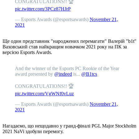
CONGRATULATIONS!! 🏆
pic.twitter.com/3PCz87HJrP
— Esports Awards (@esportsawards)
November 21,
2021
Ще один представник "народжених перемагати" Валерій "b1t"
Ваховський став найкращим новачком 2021 року на ПК за
версією Esports Awards.
And the winner of the Esports PC Rookie of the Year
award presented by
@indeed
is...
@B1tcs
CONGRATULATIONS!! 🏆
pic.twitter.com/VgWNf0vLuz
— Esports Awards (@esportsawards)
November 21,
2021
Нагадаємо, що нещодавно у гранд-фіналі PGL Major Stockholm
2021 NaVi здобули перемогу.