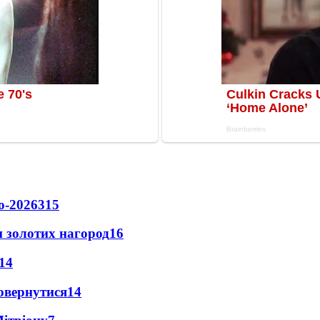
о-2026
315
 золотих нагород
16
14
повернутися
14