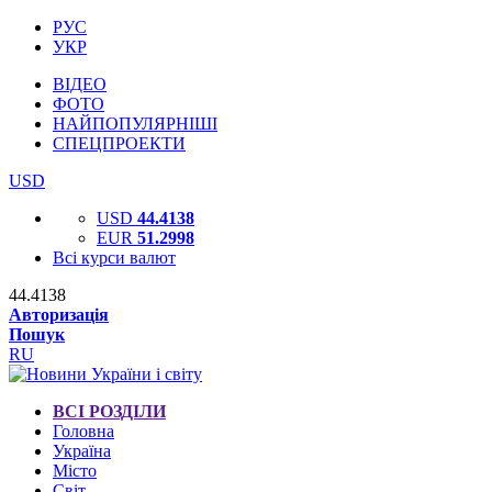
РУС
УКР
ВІДЕО
ФОТО
НАЙПОПУЛЯРНІШІ
СПЕЦПРОЕКТИ
USD
USD
44.4138
EUR
51.2998
Всі курси валют
44.4138
Авторизація
Пошук
RU
ВСІ РОЗДІЛИ
Головна
Україна
Місто
Світ