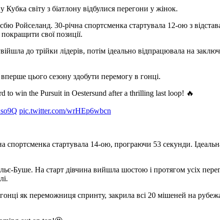
у Кубка світу з біатлону відбулися перегони у жінок.
бю Ройселанд. 30-річна спортсменка стартувала 12-ою з відстав
покращити свої позиції.
ійшла до трійки лідерів, потім ідеально відпрацювала на заключн
і вперше цього сезону здобути перемогу в гонці.
o win the Pursuit in Oestersund after a thrilling last loop! 🔥
BBso9Q
pic.twitter.com/wrHEp6wbcn
а спортсменка стартувала 14-ою, програючи 53 секунди. Ідеальн
є-Буше. На старт дівчина вийшла шостою і протягом усіх перего
лі.
й гонці як переможниця спринту, закрила всі 20 мішеней на рубеж