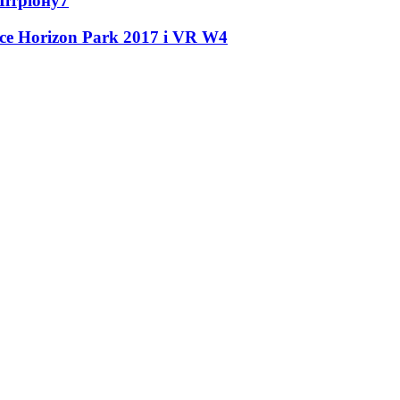
Мітріону
7
ce Horizon Park 2017 і VR W
4