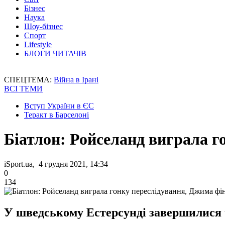
Бізнес
Наука
Шоу-бізнес
Спорт
Lifestyle
БЛОГИ ЧИТАЧІВ
СПЕЦТЕМА:
Війна в Ірані
ВСІ ТЕМИ
Вступ України в ЄС
Теракт в Барселоні
Біатлон: Ройселанд виграла г
iSport.ua, 4 грудня 2021, 14:34
0
134
У шведському Естерсунді завершилися че