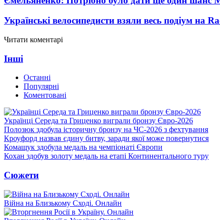
Ємельяненко: Потрібно було дати ще один шанс 
Українські велосипедисти взяли весь подіум на Ra
Читати коментарі
Інші
Останні
Популярні
Коментовані
Українці Середа та Гриценко виграли бронзу Євро-2026
Полозюк здобула історичну бронзу на ЧС-2026 з фехтування
Кроуфорд назвав єдину битву, заради якої може повернутися
Комащук здобула медаль на чемпіонаті Європи
Кохан здобув золоту медаль на етапі Континентального туру
Сюжети
Війна на Близькому Сході. Онлайн