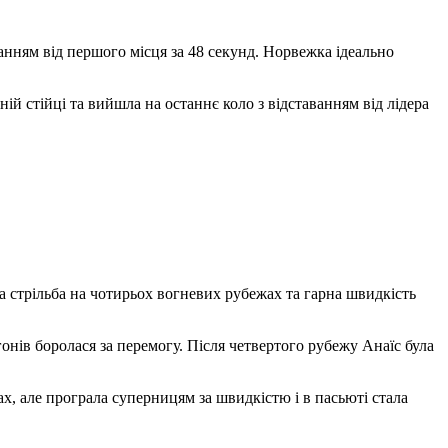
анням від першого місця за 48 секунд. Норвежка ідеально
ій стійці та вийшла на останнє коло з відставанням від лідера
а стрільба на чотирьох вогневих рубежах та гарна швидкість
нів боролася за перемогу. Після четвертого рубежу Анаїс була
ах, але програла суперницям за швидкістю і в пасьюті стала