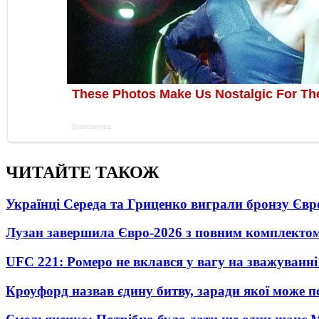
ЧИТАЙТЕ ТАКОЖ
Українці Середа та Гриценко виграли бронзу Євр
Лузан завершила Євро-2026 з повним комплектом
UFC 221: Ромеро не вклався у вагу на зважуванні
Кроуфорд назвав єдину битву, заради якої може 