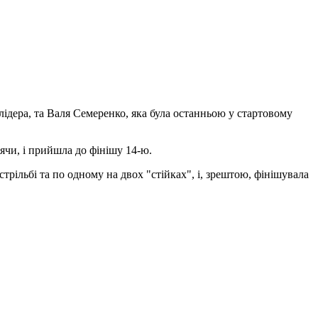
лідера, та Валя Семеренко, яка була останньою у стартовому
ячи, і прийшла до фінішу 14-ю.
трільбі та по одному на двох "стійках", і, зрештою, фінішувала