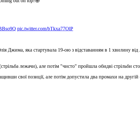
coming out on top!🤩
5aBBso9Q
pic.twitter.com/bTkxa77OlP
лія Джима, яка стартувала 19-ою з відставанням в 1 хвилину від 
рільба лежачи), але потім "чисто" пройшла обидві стрільби сто
щивши свої позиції, але потім допустила два промахи на другій с