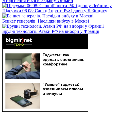
Вторгнення Росії в Україну. Онлайн
Підсумки 06.08: Санкції проти РФ і дрон у Лейпцигу
Бенкет генералів. Наслідки вибуху в Москві
Брудні технології. Атаки РФ на вибори у Франції