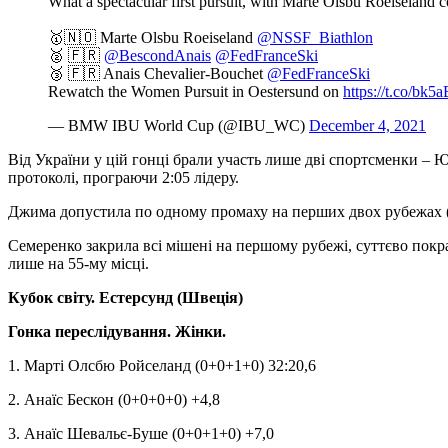
What a spectacular first pursuit, with Marte Olsbu Roeiseland 
🥇🇳🇴 Marte Olsbu Roeiseland
@NSSF_Biathlon
🥈 🇫🇷
@BescondAnais
@FedFranceSki
🥉 🇫🇷 Anais Chevalier-Bouchet
@FedFranceSki
Rewatch the Women Pursuit in Oestersund on
https://t.co/bk
— BMW IBU World Cup (@IBU_WC)
December 4, 2021
Від України у цій гонці брали участь лише дві спортсменки – Ю
протоколі, програючи 2:05 лідеру.
Джима допустила по одному промаху на перших двох рубежах (ст
Семеренко закрила всі мішені на першому рубежі, суттєво покра
лише на 55-му місці.
Кубок світу. Естерсунд (Швеція)
Гонка переслідування. Жінки.
1. Марті Олсбю Ройселанд (0+0+1+0) 32:20,6
2. Анаїс Бескон (0+0+0+0) +4,8
3. Анаїс Шевальє-Буше (0+0+1+0) +7,0