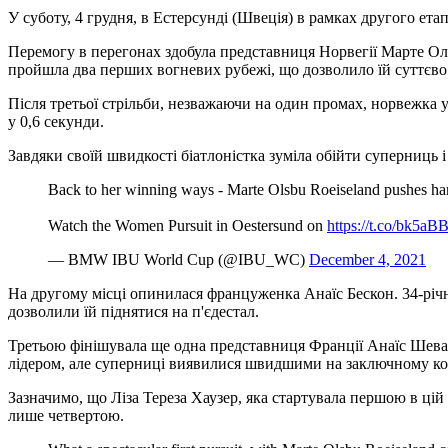
У суботу, 4 грудня, в Естерсунді (Швеція) в рамках другого етап
Перемогу в перегонах здобула представниця Норвегії Марте Олс
пройшла два перших вогневих рубежі, що дозволило їй суттєво 
Після третьої стрільби, незважаючи на один промах, норвежка ув
у 0,6 секунди.
Завдяки своїй швидкості біатлоністка зуміла обійти суперниць 
Back to her winning ways - Marte Olsbu Roeiseland pushes hard t
Watch the Women Pursuit in Oestersund on
https://t.co/bk5a
— BMW IBU World Cup (@IBU_WC)
December 4, 2021
На другому місці опинилася француженка Анаїс Бескон. 34-річн
дозволили їй піднятися на п'єдестал.
Третьою фінішувала ще одна представниця Франції Анаїс Шеваль
лідером, але суперниці виявилися швидшими на заключному ко
Зазначимо, що Ліза Тереза ​​Хаузер, яка стартувала першою в ці
лише четвертою.