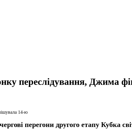
онку переслідування, Джима ф
ргові перегони другого етапу Кубка світ