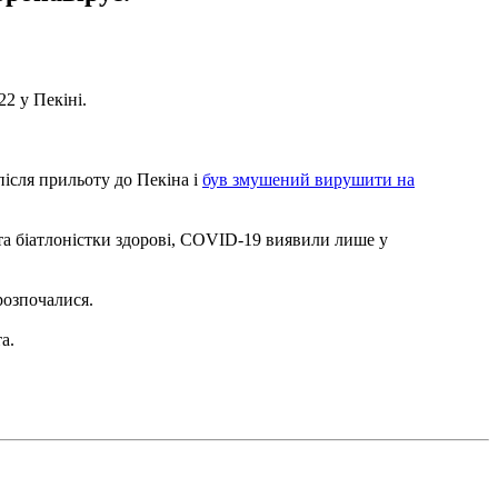
2 у Пекіні.
після прильоту до Пекіна і
був змушений вирушити на
 та біатлоністки здорові, COVID-19 виявили лише у
 розпочалися.
а.