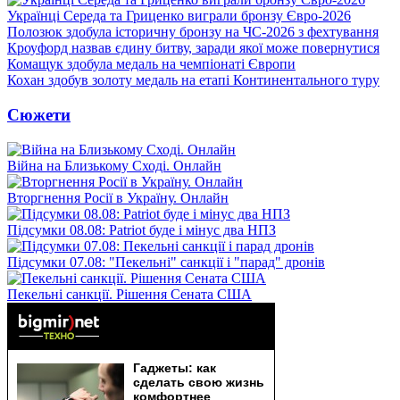
Українці Середа та Гриценко виграли бронзу Євро-2026
Полозюк здобула історичну бронзу на ЧС-2026 з фехтування
Кроуфорд назвав єдину битву, заради якої може повернутися
Комащук здобула медаль на чемпіонаті Європи
Кохан здобув золоту медаль на етапі Континентального туру
Сюжети
Війна на Близькому Сході. Онлайн
Вторгнення Росії в Україну. Онлайн
Підсумки 08.08: Patriot буде і мінус два НПЗ
Підсумки 07.08: "Пекельні" санкції і "парад" дронів
Пекельні санкції. Рішення Сената США