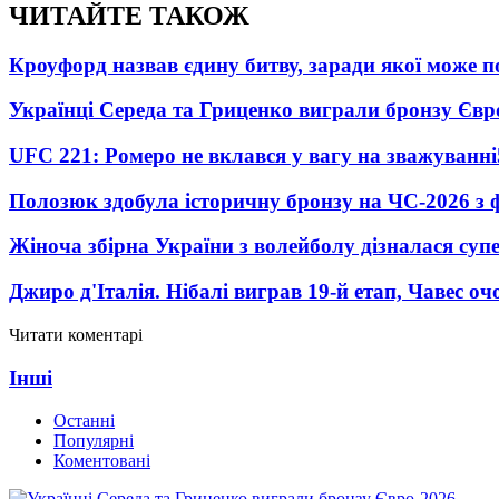
ЧИТАЙТЕ ТАКОЖ
Кроуфорд назвав єдину битву, заради якої може 
Українці Середа та Гриценко виграли бронзу Євр
UFC 221: Ромеро не вклався у вагу на зважуванні
Полозюк здобула історичну бронзу на ЧС-2026 з 
Жіноча збірна України з волейболу дізналася суп
Джиро д'Італія. Нібалі виграв 19-й етап, Чавес о
Читати коментарі
Інші
Останні
Популярні
Коментовані