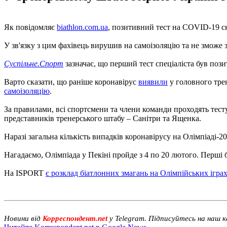
Як повідомляє
biathlon.com.ua
, позитивний тест на COVID-19 с
У зв'язку з цим фахівець вирушив на самоізоляцію та не зможе 
Суспільне.Спорт
зазначає, що перший тест спеціаліста був позит
Варто сказати, що раніше коронавірус
виявили
у головного трен
самоізоляцію
.
За правилами, всі спортсмени та члени команди проходять тесту
представників тренерського штабу – Санітри та Ященка.
Наразі загальна кількість випадків коронавірусу на Олімпіаді-2
Нагадаємо, Олімпіада у Пекіні пройде з 4 по 20 лютого. Перші б
На ISPORT
є розклад біатлонних змагань на Олімпійських ігра
Новини від
Корреспондент.net
у Telegram. Підписуйтесь на наш 