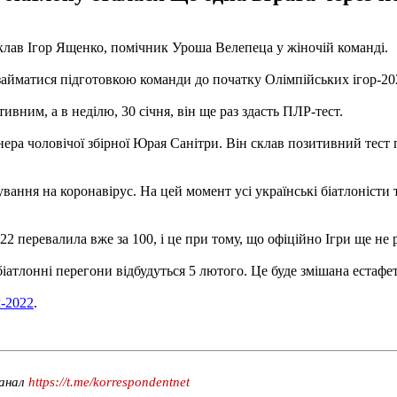
клав Ігор Ященко, помічник Уроша Велепеца у жіночій команді.
займатися підготовкою команди до початку Олімпійських ігор-202
ивним, а в неділю, 30 січня, він ще раз здасть ПЛР-тест.
ера чоловічої збірної Юрая Санітри. Він склав позитивний тест 
вання на коронавірус. На цей момент усі українські біатлоністи
022 перевалила вже за 100, і це при тому, що офіційно Ігри ще не
іатлонні перегони відбудуться 5 лютого. Це буде змішана естафет
х-2022
.
канал
https://t.me/korrespondentnet