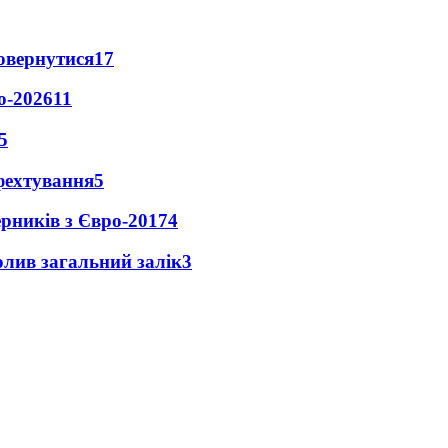
повернутися
17
о-2026
11
5
фехтування
5
ерників з Євро-2017
4
чолив загальний залік
3