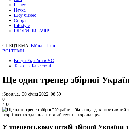
Бізнес
Наука
Шоу-бізнес
Спорт
Lifestyle
БЛОГИ ЧИТАЧІВ
СПЕЦТЕМА:
Війна в Ірані
ВСІ ТЕМИ
Вступ України в ЄС
Теракт в Барселоні
Ще один тренер збірної Україн
iSport.ua, 30 січня 2022, 08:59
0
407
Ігор Ященко здав позитивний тест на коронавірус
У тренерському штабі збірної України з