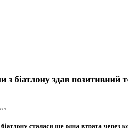
и з біатлону здав позитивний т
 біатлону сталася ще одна втрата через к