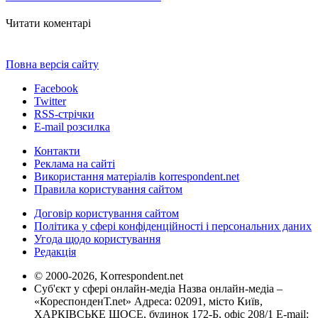
Читати коментарі
Повна версія сайту
Facebook
Twitter
RSS-стрічки
E-mail розсилка
Контакти
Реклама на сайті
Використання матеріалів korrespondent.net
Правила користування сайтом
Договір користування сайтом
Політика у сфері конфіденційності і персональних даних
Угода щодо користування
Редакція
© 2000-2026, Korrespondent.net
Суб'єкт у сфері онлайн-медіа Назва онлайн-медіа –
«КореспонденТ.net» Адреса: 02091, місто Київ,
ХАРКІВСЬКЕ ШОСЕ, будинок 172-Б, офіс 208/1 E-mail: