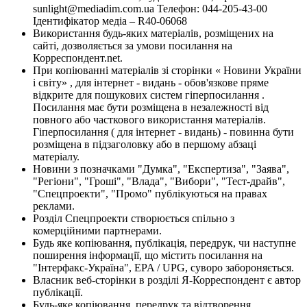
sunlight@mediadim.com.ua
Телефон: 044-205-43-00
Ідентифікатор медіа – R40-06068
Використання будь-яких матеріалів, розміщених на
сайті, дозволяється за умови посилання на
Корреспондент.net.
При копіюванні матеріалів зі сторінки « Новини України
і світу» , для інтернет - видань - обов'язкове пряме
відкрите для пошукових систем гіперпосилання .
Посилання має бути розміщена в незалежності від
повного або часткового використання матеріалів.
Гіперпосилання ( для інтернет - видань) - повинна бути
розміщена в підзаголовку або в першому абзаці
матеріалу.
Новини з позначками "Думка", "Експертиза", "Заява",
"Регіони", "Гроші", "Влада", "Вибори", "Тест-драйв",
"Спецпроекти", "Промо" публікуються на правах
реклами.
Розділ Спецпроекти створюється спільно з
комерційними партнерами.
Будь яке копіювання, публікація, передрук, чи наступне
поширення інформації, що містить посилання на
"Інтерфакс-Україна", EPA / UPG, суворо забороняється.
Власник веб-сторінки в розділі Я-Корреспондент є автор
публікації.
Будь-яке копіювання, передрук та відтворення