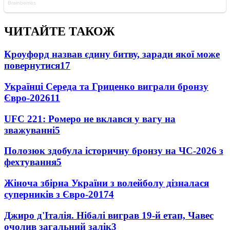
ЧИТАЙТЕ ТАКОЖ
Кроуфорд назвав єдину битву, заради якої може
повернутися
17
Українці Середа та Гриценко виграли бронзу
Євро-2026
11
UFC 221: Ромеро не вклався у вагу на
зважуванні
5
Полозюк здобула історичну бронзу на ЧС-2026 з
фехтування
5
Жіноча збірна України з волейболу дізналася
суперників з Євро-2017
4
Джиро д'Італія. Нібалі виграв 19-й етап, Чавес
очолив загальний залік
3