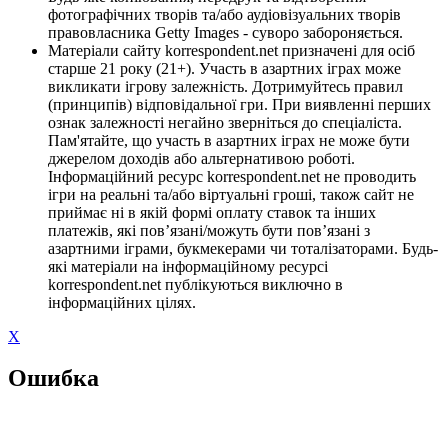
фотографічних творів та/або аудіовізуальних творів
правовласника Getty Images - суворо забороняється.
Матеріали сайту korrespondent.net призначені для осіб
старше 21 року (21+). Участь в азартних іграх може
викликати ігрову залежність. Дотримуйтесь правил
(принципів) відповідальної гри. При виявленні перших
ознак залежності негайно зверніться до спеціаліста.
Пам'ятайте, що участь в азартних іграх не може бути
джерелом доходів або альтернативою роботі.
Інформаційний ресурс korrespondent.net не проводить
ігри на реальні та/або віртуальні гроші, також сайт не
приймає ні в якій формі оплату ставок та інших
платежів, які пов’язані/можуть бути пов’язані з
азартними іграми, букмекерами чи тоталізаторами. Будь-
які матеріали на інформаційному ресурсі
korrespondent.net публікуються виключно в
інформаційних цілях.
X
Ошибка