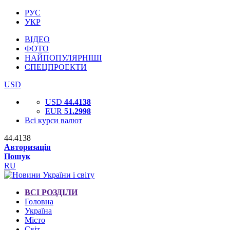
РУС
УКР
ВІДЕО
ФОТО
НАЙПОПУЛЯРНІШІ
СПЕЦПРОЕКТИ
USD
USD
44.4138
EUR
51.2998
Всі курси валют
44.4138
Авторизація
Пошук
RU
ВСІ РОЗДІЛИ
Головна
Україна
Місто
Світ