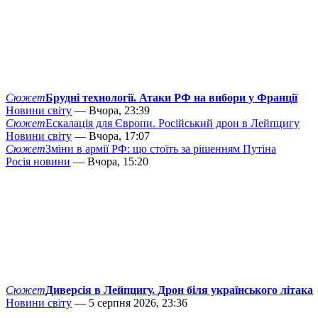
Сюжет
Брудні технології. Атаки РФ на вибори у Франції
Новини світу
— Вчора, 23:39
Сюжет
Ескалація для Європи. Російський дрон в Лейпцигу
Новини світу
— Вчора, 17:07
Сюжет
Зміни в армії РФ: що стоїть за рішенням Путіна
Росія новини
— Вчора, 15:20
Сюжет
Диверсія в Лейпцигу. Дрон біля українського літака
Новини світу
— 5 серпня 2026, 23:36