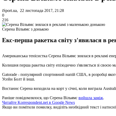
iSport.ua, 22 листопада 2017, 21:28
0
216
Серена Вільямс з донькою
Екс-перша ракетка світу з'явилася в р
Американська тенісистка Серена Вільямс знялася в рекламі енер
Колишня перша ракетка світу епізодично з'являється зі своєю 
Gatorade - популярний спортивний напій США, в розробці яког
Усейн Болт й інші.
Востаннє Серена виходила на корт у січні, коли виграла Austral
Раніше повідомлялося, що Серена Вільямс
вийшла заміж
.
Читайте Korrespondent.net в Google News
Якщо ви помітили помилку, виділіть необхідний текст і натисніт