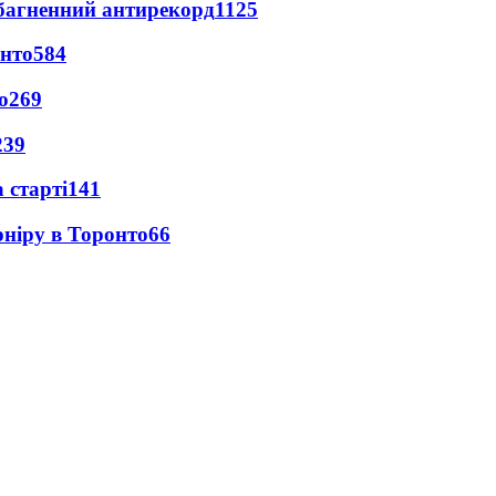
езбагненний антирекорд
1125
онто
584
о
269
239
 старті
141
рніру в Торонто
66