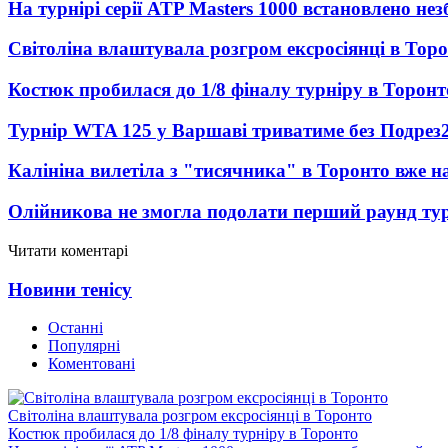
На турнірі серії ATP Masters 1000 встановлено н
Світоліна влаштувала розгром ексросіянці в Тор
Костюк пробилася до 1/8 фіналу турніру в Торонт
Турнір WTA 125 у Варшаві триватиме без Подрез
Калініна вилетіла з "тисячника" в Торонто вже на
Олійникова не змогла подолати перший раунд ту
Читати коментарі
Новини тенісу
Останні
Популярні
Коментовані
Світоліна влаштувала розгром ексросіянці в Торонто
Костюк пробилася до 1/8 фіналу турніру в Торонто