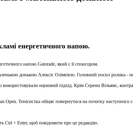
екламі енергетичного напою.
гетичного напою Gatorade, який є її спонсором.
маленькою донькою Алексіс Олімпією. Головний посил ролика - не
о використовували науковий підхід. Крім Серени Вільямс, контр
ian Open. Тенісистка обіцяє повернутися на початку наступного с
ь Ctrl + Enter, щоб повідомити про це редакцію.