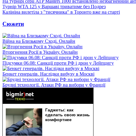
На турнірі серії ATP Masters 1000 встановлено незбагненний а
Турнір WTA 125 у Варшаві триватиме без Подрез
Калініна вилетіла з "тисячника" в Торонто вже на старті
Сюжети
Війна на Близькому Сході. Онлайн
Вторгнення Росії в Україну. Онлайн
Підсумки 06.08: Санкції проти РФ і дрон у Лейпцигу
Бенкет генералів. Наслідки вибуху в Москві
Брудні технології. Атаки РФ на вибори у Франції