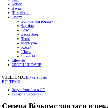
Бізнес
Наука
Шоу-бізнес
Спорт
Всі новини розділу
Футбол
Бокс
Баскетбол
Теніс
Формула-1
Хокей
Шахи
ЧС-2014
Lifestyle
БЛОГИ ЧИТАЧІВ
СПЕЦТЕМА:
Війна в Ірані
ВСІ ТЕМИ
Вступ України в ЄС
Теракт в Барселоні
Серена Вільямс знялася в ре