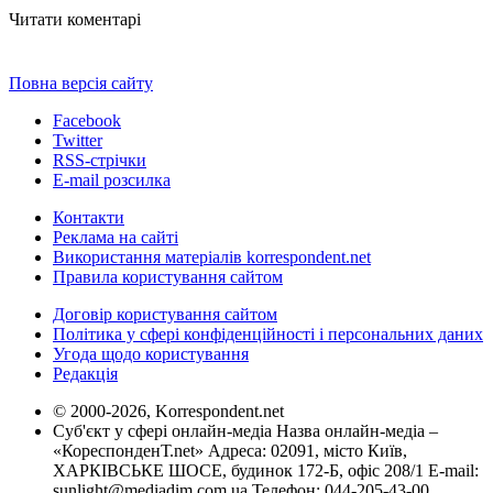
Читати коментарі
Повна версія сайту
Facebook
Twitter
RSS-стрічки
E-mail розсилка
Контакти
Реклама на сайті
Використання матеріалів korrespondent.net
Правила користування сайтом
Договір користування сайтом
Політика у сфері конфіденційності і персональних даних
Угода щодо користування
Редакція
© 2000-2026, Korrespondent.net
Суб'єкт у сфері онлайн-медіа Назва онлайн-медіа –
«КореспонденТ.net» Адреса: 02091, місто Київ,
ХАРКІВСЬКЕ ШОСЕ, будинок 172-Б, офіс 208/1 E-mail:
sunlight@mediadim.com.ua
Телефон: 044-205-43-00