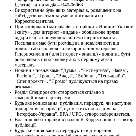
Ідентифікатор медіа – R40-06068
Використання будь-яких матеріалів, розміщених на
сайті, дозволяється за умови посилання на
Корреспондент.net.
При копіюванні матеріалів зі сторінки « Новини України
і світу» , для інтернет - видань - обов'язкове пряме
відкрите для пошукових систем гіперпосилання .
Посилання має бути розміщена в незалежності від
повного або часткового використання матеріалів.
Гіперпосилання ( для інтернет - видань) - повинна бути
розміщена в підзаголовку або в першому абзаці
матеріалу.
Новини з позначками "Думка", "Експертиза", "Заява",
"Регіони", "Гроші", "Влада", "Вибори", "Тест-драйв",
"Спецпроекти", "Промо" публікуються на правах
реклами.
Розділ Спецпроекти створюється спільно з
комерційними партнерами.
Будь яке копіювання, публікація, передрук, чи наступне
поширення інформації, що містить посилання на
"Інтерфакс-Україна", EPA / UPG, суворо забороняється.
Власник веб-сторінки в розділі Я-Корреспондент є автор
публікації.
Будь-яке копіювання, передрук та відтворення
фотографічних творів та/або аудіовізуальних творів