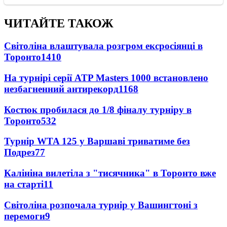
ЧИТАЙТЕ ТАКОЖ
Світоліна влаштувала розгром ексросіянці в
Торонто
1410
На турнірі серії ATP Masters 1000 встановлено
незбагненний антирекорд
1168
Костюк пробилася до 1/8 фіналу турніру в
Торонто
532
Турнір WTA 125 у Варшаві триватиме без
Подрез
77
Калініна вилетіла з "тисячника" в Торонто вже
на старті
11
Світоліна розпочала турнір у Вашингтоні з
перемоги
9