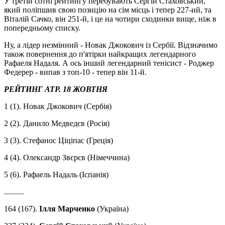
У третій сотні рейтингу перебувають Сергій Стаховський,
який поліпшив свою позицію на сім місць і тепер 227-ий, та
Віталій Сачко, він 251-й, і це на чотири сходинки вище, ніж в
попередньому списку.
Ну, а лідер незмінний - Новак Джокович із Сербії. Відзначимо
також повернення до п'ятірки найкращих легендарного
Рафаеля Надаля. А ось інший легендарний тенісист - Роджер
Федерер - випав з топ-10 - тепер він 11-й.
РЕЙТИНГ ATP. 18 ЖОВТНЯ
1 (1). Новак Джокович (Сербія)
2 (2). Данило Медведєв (Росія)
3 (3). Стефанос Ціціпас (Греція)
4 (4). Олександр Звєрєв (Німеччина)
5 (6). Рафаель Надаль (Іспанія)
..........
164 (167).
Ілля Марченко
(Україна)