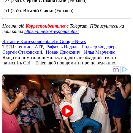
227 (234).
Сергій Стаховський
(Україна)
251 (255).
Віталій Сачко
(Україна)
Новини від
Корреспондент.net
в Telegram. Підписуйтесь на
наш канал
https://t.me/korrespondentnet
Читайте Korrespondent.net в Google News
ТЕГИ:
теннис
,
ATP
,
Рафаэль Надаль
,
Роджер Федерер
,
Сергей Стаховский
,
Новак Джокович
,
Илья Марченко
Якщо ви помітили помилку, виділіть необхідний текст і
натисніть Ctrl + Enter, щоб повідомити про це редакцію.