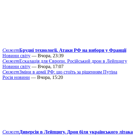
Сюжет
Брудні технології. Атаки РФ на вибори у Франції
Новини світу
— Вчора, 23:39
Сюжет
Ескалація для Європи. Російський дрон в Лейпцигу
Новини світу
— Вчора, 17:07
Сюжет
Зміни в армії РФ: що стоїть за рішенням Путіна
Росія новини
— Вчора, 15:20
Сюжет
Диверсія в Лейпцигу. Дрон біля українського літака