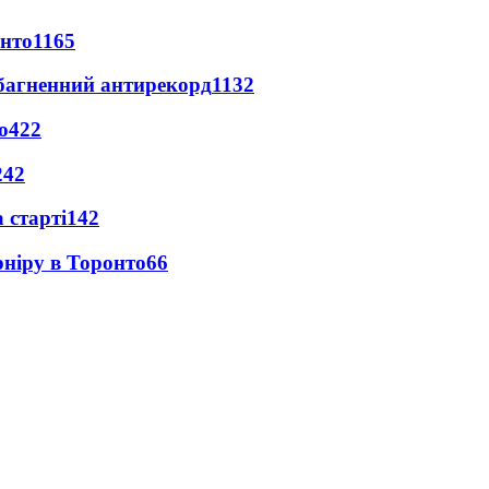
онто
1165
езбагненний антирекорд
1132
о
422
242
 старті
142
рніру в Торонто
66