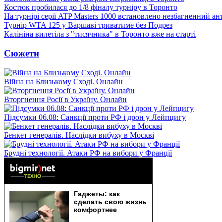
Костюк пробилася до 1/8 фіналу турніру в Торонто
На турнірі серії ATP Masters 1000 встановлено незбагненний а
Турнір WTA 125 у Варшаві триватиме без Подрез
Калініна вилетіла з "тисячника" в Торонто вже на старті
Сюжети
Війна на Близькому Сході. Онлайн
Вторгнення Росії в Україну. Онлайн
Підсумки 06.08: Санкції проти РФ і дрон у Лейпцигу
Бенкет генералів. Наслідки вибуху в Москві
Брудні технології. Атаки РФ на вибори у Франції