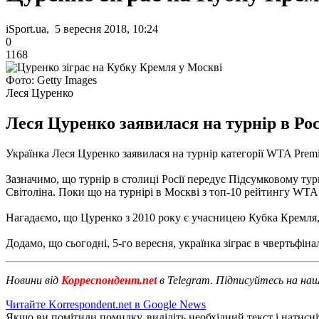
iSport.ua, 5 вересня 2018, 10:24
0
1168
Фото: Getty Images
Леся Цуренко
Леся Цуренко заявилася на турнір в Рос
Українка Леся Цуренко заявилася на турнір категорії WTA Premi
Зазначимо, що турнір в столиці Росії передує Підсумковому турн
Світоліна. Поки що на турнірі в Москві з топ-10 рейтингу WT
Нагадаємо, що Цуренко з 2010 року є учасницею Кубка Кремля, а
Додамо, що сьогодні, 5-го вересня, українка зіграє в чвертьфі
Новини від
Корреспондент.net
в Telegram. Підписуйтесь на на
Читайте Korrespondent.net в Google News
Якщо ви помітили помилку, виділіть необхідний текст і натисніт