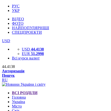
РУС
УКР
ВІДЕО
ФОТО
НАЙПОПУЛЯРНІШІ
СПЕЦПРОЕКТИ
USD
USD
44.4138
EUR
51.2998
Всі курси валют
44.4138
Авторизація
Пошук
RU
ВСІ РОЗДІЛИ
Головна
Україна
Місто
Світ