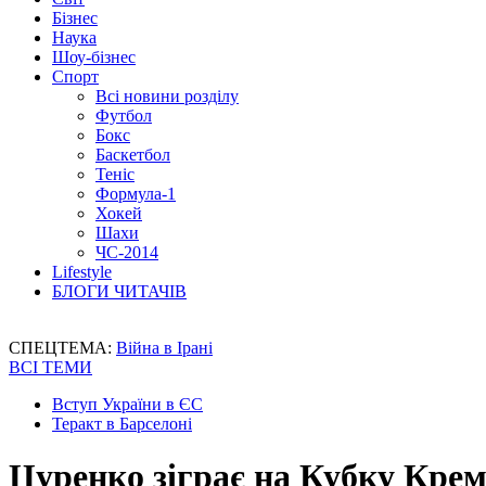
Бізнес
Наука
Шоу-бізнес
Спорт
Всі новини розділу
Футбол
Бокс
Баскетбол
Теніс
Формула-1
Хокей
Шахи
ЧС-2014
Lifestyle
БЛОГИ ЧИТАЧІВ
СПЕЦТЕМА:
Війна в Ірані
ВСІ ТЕМИ
Вступ України в ЄС
Теракт в Барселоні
Цуренко зіграє на Кубку Крем