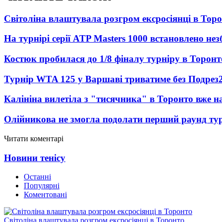
Світоліна влаштувала розгром ексросіянці в Тор
На турнірі серії ATP Masters 1000 встановлено н
Костюк пробилася до 1/8 фіналу турніру в Торонт
Турнір WTA 125 у Варшаві триватиме без Подрез
Калініна вилетіла з "тисячника" в Торонто вже на
Олійникова не змогла подолати перший раунд ту
Читати коментарі
Новини тенісу
Останні
Популярні
Коментовані
Світоліна влаштувала розгром ексросіянці в Торонто