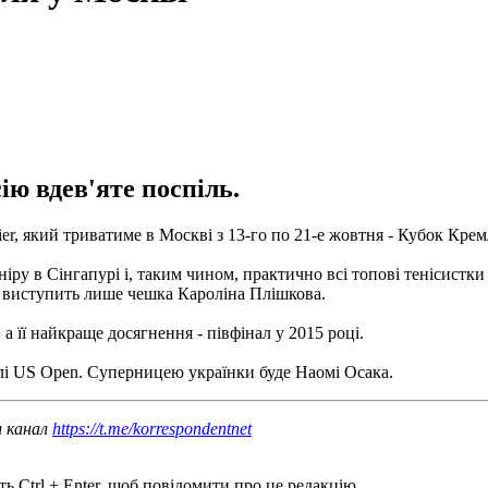
ію вдев'яте поспіль.
er, який триватиме в Москві з 13-го по 21-е жовтня - Кубок Крем
іру в Сінгапурі і, таким чином, практично всі топові тенісистки 
A виступить лише чешка Кароліна Плішкова.
 її найкраще досягнення - півфінал у 2015 році.
налі US Open. Суперницею українки буде Наомі Осака.
ш канал
https://t.me/korrespondentnet
ь Ctrl + Enter, щоб повідомити про це редакцію.