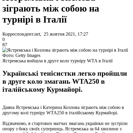
зіграють між собою на
турнірі в Італії
Корреспондент.net, 25 жовтня 2021, 17:27
0
87
Фото: Getty Images
Ястремська вийшла в друге коло турніру WTA в Італії
Українські тенісистки легко пройшли
в друге коло змагань WTA250 в
італійському Курмайорі.
Даяна Ястремська і Катерина Козлова зіграють між собою в
другому колі турніру WTA250 в італійському Курмайорі.
Відзначимо, в стартових матчах змагань українки не зустріли
опору з боку своїх суперниць. Ястремська за 64 хвилини з