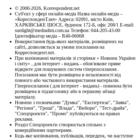
© 2000-2026, Korrespondent.net
Суб'єкт у сфері онлайн-медіа Назва онлайн-медіа –
«КореспонденТ.net» Адреса: 02091, місто Київ,
ХАРКІВСЬКЕ ШОСЕ, будинок 172-Б, офіс 208/1 E-mail:
sunlight@mediadim.com.ua
Телефон: 044-205-43-00
Ідентифікатор медіа – R40-06068
Використання будь-яких матеріалів, розміщених на
сайті, дозволяється за умови посилання на
Корреспондент.net.
При копіюванні матеріалів зі сторінки « Новини України
і світу» , для інтернет - видань - обов'язкове пряме
відкрите для пошукових систем гіперпосилання .
Посилання має бути розміщена в незалежності від
повного або часткового використання матеріалів.
Гіперпосилання ( для інтернет - видань) - повинна бути
розміщена в підзаголовку або в першому абзаці
матеріалу.
Новини з позначками "Думка", "Експертиза", "Заява",
"Регіони", "Гроші", "Влада", "Вибори", "Тест-драйв",
"Спецпроекти", "Промо" публікуються на правах
реклами.
Розділ Спецпроекти створюється спільно з
комерційними партнерами.
Будь яке копіювання, публікація, передрук, чи наступне