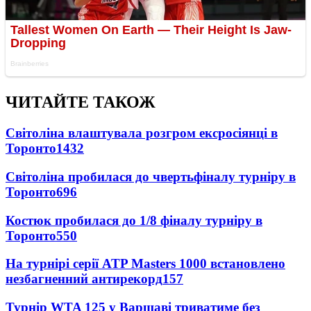
ЧИТАЙТЕ ТАКОЖ
Світоліна влаштувала розгром ексросіянці в
Торонто
1432
Світоліна пробилася до чвертьфіналу турніру в
Торонто
696
Костюк пробилася до 1/8 фіналу турніру в
Торонто
550
На турнірі серії ATP Masters 1000 встановлено
незбагненний антирекорд
157
Турнір WTA 125 у Варшаві триватиме без