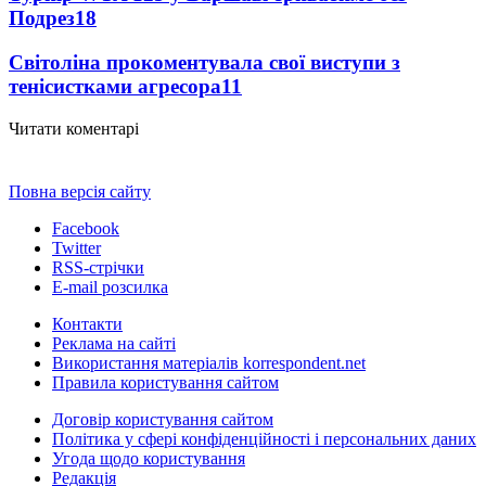
Подрез
18
Світоліна прокоментувала свої виступи з
тенісистками агресора
11
Читати коментарі
Повна версія сайту
Facebook
Twitter
RSS-стрічки
E-mail розсилка
Контакти
Реклама на сайті
Використання матеріалів korrespondent.net
Правила користування сайтом
Договір користування сайтом
Політика у сфері конфіденційності і персональних даних
Угода щодо користування
Редакція