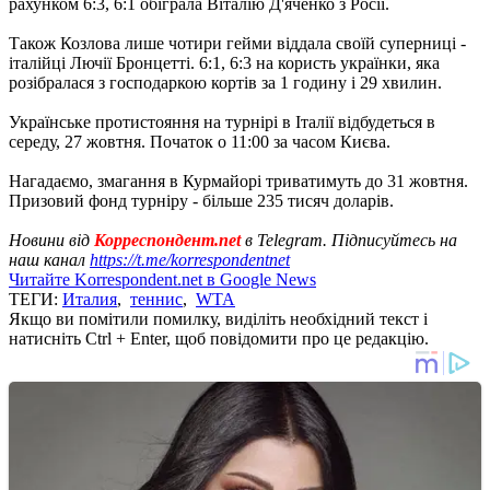
рахунком 6:3, 6:1 обіграла Віталію Д'яченко з Росії.
Також Козлова лише чотири гейми віддала своїй суперниці -
італійці Лючії Бронцетті. 6:1, 6:3 на користь українки, яка
розібралася з господаркою кортів за 1 годину і 29 хвилин.
Українське протистояння на турнірі в Італії відбудеться в
середу, 27 жовтня. Початок о 11:00 за часом Києва.
Нагадаємо, змагання в Курмайорі триватимуть до 31 жовтня.
Призовий фонд турніру - більше 235 тисяч доларів.
Новини від
Корреспондент.net
в Telegram. Підписуйтесь на
наш канал
https://t.me/korrespondentnet
Читайте Korrespondent.net в Google News
ТЕГИ:
Италия
,
теннис
,
WTA
Якщо ви помітили помилку, виділіть необхідний текст і
натисніть Ctrl + Enter, щоб повідомити про це редакцію.