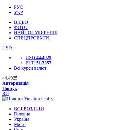
РУС
УКР
ВІДЕО
ФОТО
НАЙПОПУЛЯРНІШІ
СПЕЦПРОЕКТИ
USD
USD
44.4925
EUR
51.3357
Всі курси валют
44.4925
Авторизація
Пошук
RU
ВСІ РОЗДІЛИ
Головна
Україна
Місто
Світ