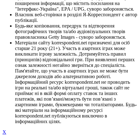
поширення інформації, що містить посилання на
"Інтерфакс-Україна", EPA / UPG, суворо забороняється.
Власник веб-сторінки в розділі Я-Корреспондент є автор
публікації.
Будь-яке копіювання, передрук та відтворення
фотографічних творів та/або аудіовізуальних творів
правовласника Getty Images - суворо забороняється.
Матеріали сайту korrespondent.net призначені для осіб
старше 21 року (21+). Участь в азартних іграх може
викликати ігрову залежність. Дотримуйтесь правил
(принципів) відповідальної гри. При виявленні перших
ознак залежності негайно зверніться до спеціаліста.
Пам'ятайте, що участь в азартних іграх не може бути
джерелом доходів або альтернативою роботі.
Інформаційний ресурс korrespondent.net не проводить
ігри на реальні та/або віртуальні гроші, також сайт не
приймає ні в якій формі оплату ставок та інших
платежів, які пов’язані/можуть бути пов’язані з
азартними іграми, букмекерами чи тоталізаторами. Будь-
які матеріали на інформаційному ресурсі
korrespondent.net публікуються виключно в
інформаційних цілях.
X