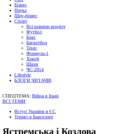
Бізнес
Наука
Шоу-бізнес
Спорт
Всі новини розділу
Футбол
Бокс
Баскетбол
Теніс
Формула-1
Хокей
Шахи
ЧС-2014
Lifestyle
БЛОГИ ЧИТАЧІВ
СПЕЦТЕМА:
Війна в Ірані
ВСІ ТЕМИ
Вступ України в ЄС
Теракт в Барселоні
Ястремська і Козлова