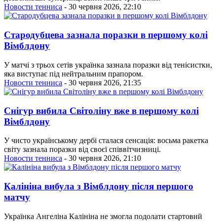
Новости тенниса
- 30 червня 2026, 22:10
Стародубцева зазнала поразки в першому колі
Вімблдону
У матчі з трьох сетів українка зазнала поразки від тенісистки,
яка виступає під нейтральним прапором.
Новости тенниса
- 30 червня 2026, 21:35
Снігур вибила Світоліну вже в першому колі
Вімблдону
У чисто українському дербі сталася сенсація: восьма ракетка
світу зазнала поразки від своєї співвітчизниці.
Новости тенниса
- 30 червня 2026, 21:10
Калініна вибула з Вімблдону після першого
матчу
Українка Ангеліна Калініна не змогла подолати стартовий