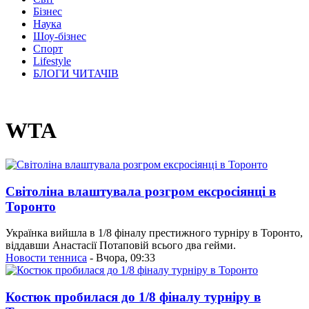
Бізнес
Наука
Шоу-бізнес
Спорт
Lifestyle
БЛОГИ ЧИТАЧІВ
WTA
Світоліна влаштувала розгром ексросіянці в
Торонто
Українка вийшла в 1/8 фіналу престижного турніру в Торонто,
віддавши Анастасії Потаповій всього два гейми.
Новости тенниса
- Вчора, 09:33
Костюк пробилася до 1/8 фіналу турніру в