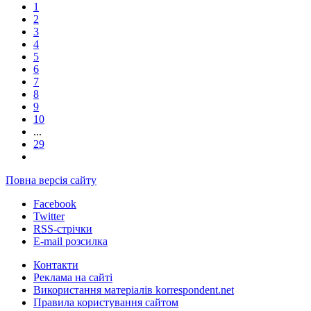
1
2
3
4
5
6
7
8
9
10
...
29
Повна версія сайту
Facebook
Twitter
RSS-стрічки
E-mail розсилка
Контакти
Реклама на сайті
Використання матеріалів korrespondent.net
Правила користування сайтом