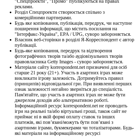
"Спецпроекти", "Промо" публікуються на правах
реклами.
Розділ Спецпроекти створюється спільно з
комерційними партнерами.
Будь яке копіювання, публікація, передрук, чи наступне
поширення інформації, що містить посилання на
"Інтерфакс-Україна", EPA / UPG, суворо забороняється.
Власник веб-сторінки в розділі Я-Корреспондент є автор
публікації.
Будь-яке копіювання, передрук та відтворення
фотографічних творів та/або аудіовізуальних творів
правовласника Getty Images - суворо забороняється.
Матеріали сайту korrespondent.net призначені для осіб
старше 21 року (21+). Участь в азартних іграх може
викликати ігрову залежність. Дотримуйтесь правил
(принципів) відповідальної гри. При виявленні перших
ознак залежності негайно зверніться до спеціаліста.
Пам'ятайте, що участь в азартних іграх не може бути
джерелом доходів або альтернативою роботі.
Інформаційний ресурс korrespondent.net не проводить
ігри на реальні та/або віртуальні гроші, також сайт не
приймає ні в якій формі оплату ставок та інших
платежів, які пов’язані/можуть бути пов’язані з
азартними іграми, букмекерами чи тоталізаторами. Будь-
які матеріали на інформаційному ресурсі