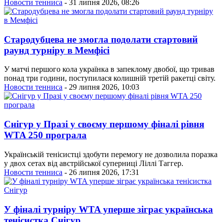
Новости тенниса
- 31 липня 2026, 08:26
Стародубцева не змогла подолати стартовий
раунд турніру в Мемфісі
У матчі першого кола українка в запеклому двобої, що тривав
понад три години, поступилася колишній третій ракетці світу.
Новости тенниса
- 29 липня 2026, 10:03
Снігур у Празі у своєму першому фіналі рівня
WTA 250 програла
Українській тенісистці здобути перемогу не дозволила поразка
у двох сетах від австрійської суперниці Ліллі Таггер.
Новости тенниса
- 26 липня 2026, 17:31
У фіналі турніру WTA уперше зіграє українська
тенісистка Снігур