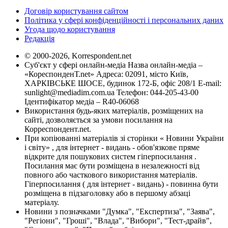
Договір користування сайтом
Політика у сфері конфіденційності і персональних даних
Угода щодо користування
Редакція
© 2000-2026, Korrespondent.net
Суб'єкт у сфері онлайн-медіа Назва онлайн-медіа –
«КореспонденТ.net» Адреса: 02091, місто Київ,
ХАРКІВСЬКЕ ШОСЕ, будинок 172-Б, офіс 208/1 E-mail:
sunlight@mediadim.com.ua
Телефон: 044-205-43-00
Ідентифікатор медіа – R40-06068
Використання будь-яких матеріалів, розміщених на
сайті, дозволяється за умови посилання на
Корреспондент.net.
При копіюванні матеріалів зі сторінки « Новини України
і світу» , для інтернет - видань - обов'язкове пряме
відкрите для пошукових систем гіперпосилання .
Посилання має бути розміщена в незалежності від
повного або часткового використання матеріалів.
Гіперпосилання ( для інтернет - видань) - повинна бути
розміщена в підзаголовку або в першому абзаці
матеріалу.
Новини з позначками "Думка", "Експертиза", "Заява",
"Регіони", "Гроші", "Влада", "Вибори", "Тест-драйв",