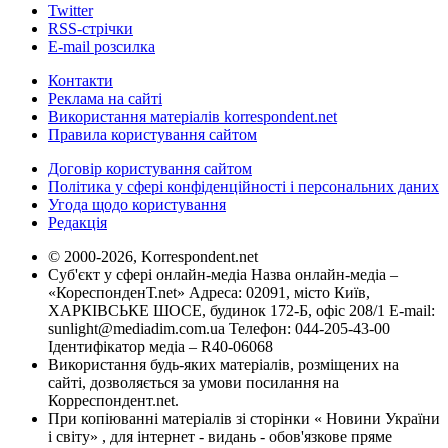
Twitter
RSS-стрічки
E-mail розсилка
Контакти
Реклама на сайті
Використання матеріалів korrespondent.net
Правила користування сайтом
Договір користування сайтом
Політика у сфері конфіденційності і персональних даних
Угода щодо користування
Редакція
© 2000-2026, Korrespondent.net
Суб'єкт у сфері онлайн-медіа Назва онлайн-медіа –
«КореспонденТ.net» Адреса: 02091, місто Київ,
ХАРКІВСЬКЕ ШОСЕ, будинок 172-Б, офіс 208/1 E-mail:
sunlight@mediadim.com.ua
Телефон: 044-205-43-00
Ідентифікатор медіа – R40-06068
Використання будь-яких матеріалів, розміщених на
сайті, дозволяється за умови посилання на
Корреспондент.net.
При копіюванні матеріалів зі сторінки « Новини України
і світу» , для інтернет - видань - обов'язкове пряме