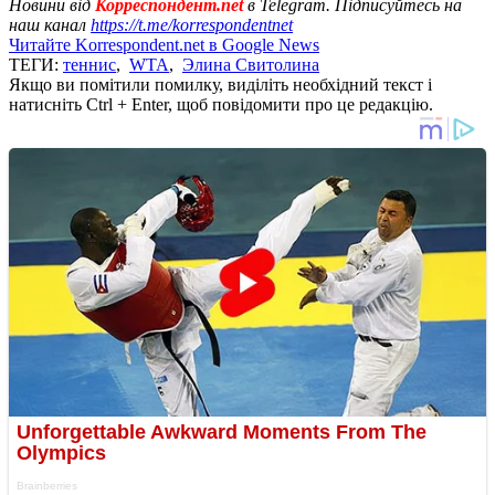
Новини від
Корреспондент.net
в Telegram. Підписуйтесь на
наш канал
https://t.me/korrespondentnet
Читайте Korrespondent.net в Google News
ТЕГИ:
теннис
,
WTA
,
Элина Свитолина
Якщо ви помітили помилку, виділіть необхідний текст і
натисніть Ctrl + Enter, щоб повідомити про це редакцію.