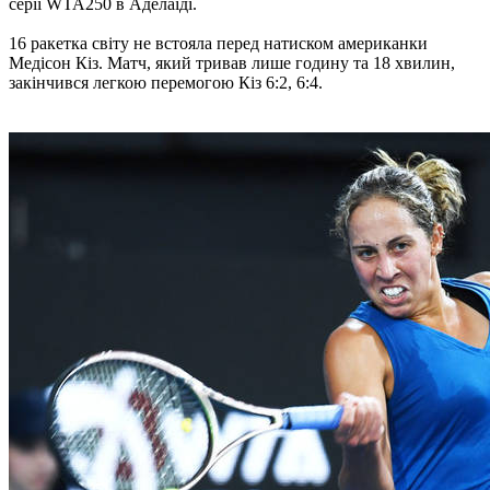
серії WTA250 в Аделаїді.
16 ракетка світу не встояла перед натиском американки
Медісон Кіз. Матч, який тривав лише годину та 18 хвилин,
закінчився легкою перемогою Кіз 6:2, 6:4.