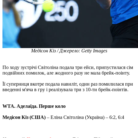
Медісон Кіз / Джерело: Getty Images
По ходу зустрічі Світоліна подала три ейси, припустилася сім
подвійних помилок, але жодного разу не мала брейк-поінту.
Її суперниця вкотре подала навиліт, один раз помилилася при
введенні м'яча в гру і реалізувала три з 10-ти брейк-поінтів.
WTA. Аделаїда. Перше коло
Медісон Кіз (США)
– Еліна Світоліна (Україна) – 6:2, 6:4