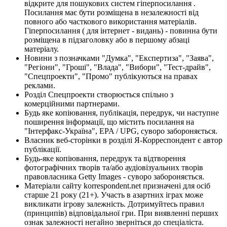
відкрите для пошукових систем гіперпосилання .
Посилання має бути розміщена в незалежності від
повного або часткового використання матеріалів.
Гіперпосилання ( для інтернет - видань) - повинна бути
розміщена в підзаголовку або в першому абзаці
матеріалу.
Новини з позначками "Думка", "Експертиза", "Заява",
"Регіони", "Гроші", "Влада", "Вибори", "Тест-драйв",
"Спецпроекти", "Промо" публікуються на правах
реклами.
Розділ Спецпроекти створюється спільно з
комерційними партнерами.
Будь яке копіювання, публікація, передрук, чи наступне
поширення інформації, що містить посилання на
"Інтерфакс-Україна", EPA / UPG, суворо забороняється.
Власник веб-сторінки в розділі Я-Корреспондент є автор
публікації.
Будь-яке копіювання, передрук та відтворення
фотографічних творів та/або аудіовізуальних творів
правовласника Getty Images - суворо забороняється.
Матеріали сайту korrespondent.net призначені для осіб
старше 21 року (21+). Участь в азартних іграх може
викликати ігрову залежність. Дотримуйтесь правил
(принципів) відповідальної гри. При виявленні перших
ознак залежності негайно зверніться до спеціаліста.