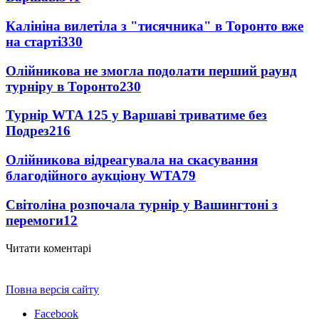
Калініна вилетіла з "тисячника" в Торонто вже
на старті
330
Олійникова не змогла подолати перший раунд
турніру в Торонто
230
Турнір WTA 125 у Варшаві триватиме без
Подрез
216
Олійникова відреагувала на скасування
благодійного аукціону WTA
79
Світоліна розпочала турнір у Вашингтоні з
перемоги
12
Читати коментарі
Повна версія сайту
Facebook