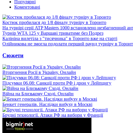
Популярні
Коментовані
Костюк пробилася до 1/8 фіналу турніру в Торонто
На турнірі серії ATP Masters 1000 встановлено незбагненний а
Турнір WTA 125 у Варшаві триватиме без Подрез
Калініна вилетіла з "тисячника" в Торонто вже на старті
Олійникова не змогла подолати перший раунд турніру в Торон
Сюжети
Вторгнення Росії в Україну. Онлайн
Підсумки 06.08: Санкції проти РФ і дрон у Лейпцигу
Війна на Близькому Сході. Онлайн
Бенкет генералів. Наслідки вибуху в Москві
Брудні технології. Атаки РФ на вибори у Франції