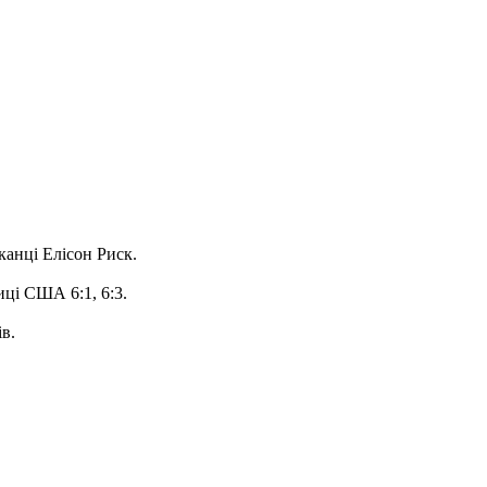
канці Елісон Риск.
ці США 6:1, 6:3.
в.