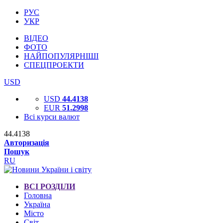
РУС
УКР
ВІДЕО
ФОТО
НАЙПОПУЛЯРНІШІ
СПЕЦПРОЕКТИ
USD
USD
44.4138
EUR
51.2998
Всі курси валют
44.4138
Авторизація
Пошук
RU
ВСІ РОЗДІЛИ
Головна
Україна
Місто
Світ