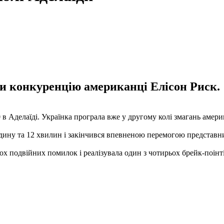
ти конкуренцію американці Елісон Риск.
в Аделаїді. Українка програла вже у другому колі змагань амери
дину та 12 хвилин і закінчився впевненою перемогою представни
ьох подвійних помилок і реалізувала один з чотирьох брейк-поінті