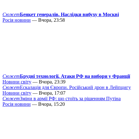
Сюжет
Бенкет генералів. Наслідки вибуху в Москві
Росія новини
— Вчора, 23:58
Сюжет
Брудні технології. Атаки РФ на вибори у Франції
Новини світу
— Вчора, 23:39
Сюжет
Ескалація для Європи. Російський дрон в Лейпцигу
Новини світу
— Вчора, 17:07
Сюжет
Зміни в армії РФ: що стоїть за рішенням Путіна
Росія новини
— Вчора, 15:20