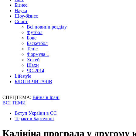
Бізнес
Наука
Шоу-бізнес
Спорт
Всі новини розділу
Футбол
Бокс
Баскетбол
Теніс
Формула-1
Хокей
Шахи
ЧС-2014
Lifestyle
БЛОГИ ЧИТАЧІВ
СПЕЦТЕМА:
Війна в Ірані
ВСІ ТЕМИ
Вступ України в ЄС
Теракт в Барселоні
Калініна програла у другому 