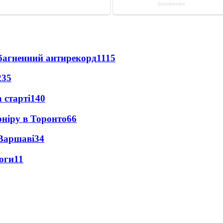
езбагненний антирекорд
1115
235
 старті
140
рніру в Торонто
66
 Варшаві
34
оги
11