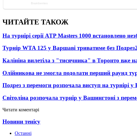
ЧИТАЙТЕ ТАКОЖ
На турнірі серії ATP Masters 1000 встановлено н
Турнір WTA 125 у Варшаві триватиме без Подрез
Калініна вилетіла з "тисячника" в Торонто вже на
Олійникова не змогла подолати перший раунд ту
Подрез з перемоги розпочала виступ на турнірі у
Світоліна розпочала турнір у Вашингтоні з перем
Читати коментарі
Новини тенісу
Останні