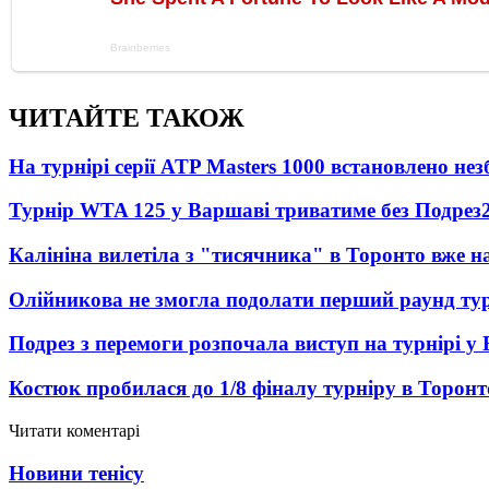
ЧИТАЙТЕ ТАКОЖ
На турнірі серії ATP Masters 1000 встановлено н
Турнір WTA 125 у Варшаві триватиме без Подрез
Калініна вилетіла з "тисячника" в Торонто вже на
Олійникова не змогла подолати перший раунд ту
Подрез з перемоги розпочала виступ на турнірі у
Костюк пробилася до 1/8 фіналу турніру в Торонт
Читати коментарі
Новини тенісу