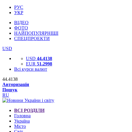
РУС
УКР
ВІДЕО
ФОТО
НАЙПОПУЛЯРНІШІ
СПЕЦПРОЕКТИ
USD
USD
44.4138
EUR
51.2998
Всі курси валют
44.4138
Авторизація
Пошук
RU
ВСІ РОЗДІЛИ
Головна
Україна
Місто
Світ