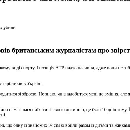
овів британським журналістам про звірст
ь-якому виді спорту. І позиція АТР надто пасивна, адже вони не за
загарбників в Україні.
оводитися зі зброєю. Не знаю, чи знадобиться мені це вміння, але
івчина намагалася виїхати зі своєю дитиною, це було 10 днів том
ні.
і, що одну із знайомих їм сім'ю вбили разом із дітьми та жінкам