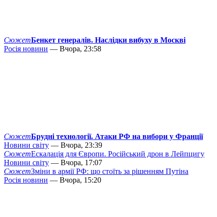
Сюжет
Бенкет генералів. Наслідки вибуху в Москві
Росія новини
— Вчора, 23:58
Сюжет
Брудні технології. Атаки РФ на вибори у Франції
Новини світу
— Вчора, 23:39
Сюжет
Ескалація для Європи. Російський дрон в Лейпцигу
Новини світу
— Вчора, 17:07
Сюжет
Зміни в армії РФ: що стоїть за рішенням Путіна
Росія новини
— Вчора, 15:20