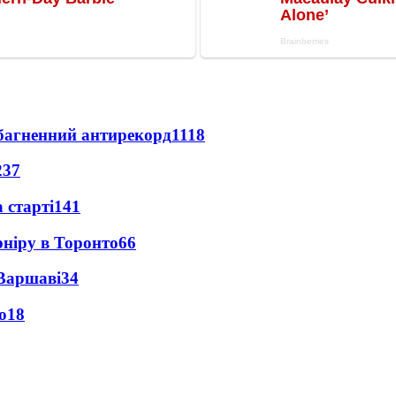
езбагненний антирекорд
1118
237
 старті
141
рніру в Торонто
66
 Варшаві
34
о
18