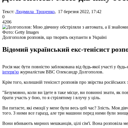
Текст:
Людмила Троценко
, 17 березня 2022, 17:42
0
4206
Фото: Getty Images
Долгополов розповів, що творять окупанти в Україні
Відомий український екс-тенісист розп
Росія має бути повністю заблокована від будь-якої участі у буд
інтерв'ю
журналістам ВВС Олександр Долгополов.
Крім того, колишній тенісист розповів про звірства російських 
"Безумовно, коли ви їдете в таке місце, ви повинні знати, як п
брати участь у бою, то я стрілятиму і влучу у ціль.
Ви питаєте, які емоції у мене були весь цей час? Злість. Моя д
того. З ними все гаразд, але три машини перед ними були знище
Вони вбивають мирних мешканців, цілі сім'ї. Вона розповіла мен