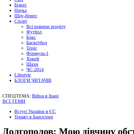
Бізнес
Наука
Шоу-бізнес
Спорт
Всі новини розділу
Футбол
Бокс
Баскетбол
Теніс
Формула-1
Хокей
Шахи
ЧС-2014
Lifestyle
БЛОГИ ЧИТАЧІВ
СПЕЦТЕМА:
Війна в Ірані
ВСІ ТЕМИ
Вступ України в ЄС
Теракт в Барселоні
Долгополов: Мою дівчину обст