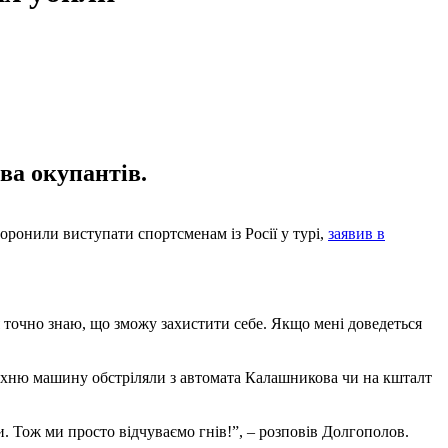
ва окупантів.
боронили виступати спортсменам із Росії у турі,
заявив в
 я точно знаю, що зможу захистити себе. Якщо мені доведеться
у. Їхню машину обстріляли з автомата Калашникова чи на кшталт
и. Тож ми просто відчуваємо гнів!”, – розповів Долгополов.