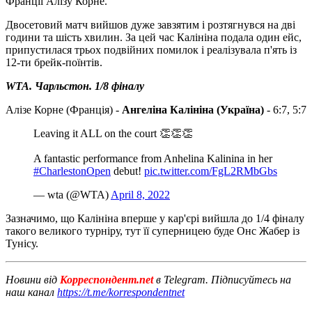
Франції Алізу Корне.
Двосетовий матч вийшов дуже завзятим і розтягнувся на дві
години та шість хвилин. За цей час Калініна подала один ейс,
припустилася трьох подвійних помилок і реалізувала п'ять із
12-ти брейк-поїнтів.
WTA. Чарльстон. 1/8 фіналу
Алізе Корне (Франція) -
Ангеліна Калініна (Україна)
- 6:7, 5:7
Leaving it ALL on the court 👏👏👏
A fantastic performance from Anhelina Kalinina in her
#CharlestonOpen
debut!
pic.twitter.com/FgL2RMbGbs
— wta (@WTA)
April 8, 2022
Зазначимо, що Калініна вперше у кар'єрі вийшла до 1/4 фіналу
такого великого турніру, тут її суперницею буде Онс Жабер із
Тунісу.
Новини від
Корреспондент.net
в Telegram. Підписуйтесь на
наш канал
https://t.me/korrespondentnet