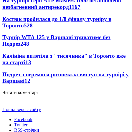
На турнірі серії ATP Masters 1000 встановлено
незбагненний антирекорд
1167
Костюк пробилася до 1/8 фіналу турніру в
Торонто
528
Турнір WTA 125 у Варшаві триватиме без
Подрез
248
Калініна вилетіла з "тисячника" в Торонто вже
на старті
13
Подрез з перемоги розпочала виступ на турнірі у
Варшаві
12
Читати коментарі
Повна версія сайту
Facebook
Twitter
RSS-стрічки