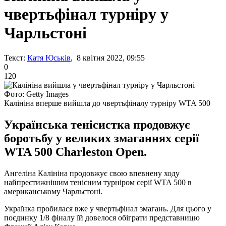
чвертьфінал турніру у
Чарльстоні
Текст:
Катя Юськів
, 8 квітня 2022, 09:55
0
120
Фото: Getty Images
Калініна вперше вийшла до чвертьфіналу турніру WTA 500
Українська тенісистка продовжує
боротьбу у великих змаганнях серії
WTA 500 Charleston Open.
Ангеліна Калініна продовжує свою впевнену ходу
найпрестижнішим тенісним турніром серії WTA 500 в
американському Чарльстоні.
Українка пробилася вже у чвертьфінал змагань. Для цього у
поєдинку 1/8 фіналу їй довелося обіграти представницю