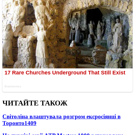
ЧИТАЙТЕ ТАКОЖ
Світоліна влаштувала розгром ексросіянці в
Торонто
1409