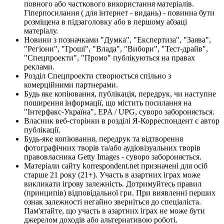
повного або часткового використання матеріалів.
Гіперпосилання ( для інтернет - видань) - повинна бути
розміщена в підзаголовку або в першому абзаці
матеріалу.
Новини з позначками "Думка", "Експертиза", "Заява",
"Регіони", "Гроші", "Влада", "Вибори", "Тест-драйв",
"Спецпроекти", "Промо" публікуються на правах
реклами.
Розділ Спецпроекти створюється спільно з
комерційними партнерами.
Будь яке копіювання, публікація, передрук, чи наступне
поширення інформації, що містить посилання на
"Інтерфакс-Україна", EPA / UPG, суворо забороняється.
Власник веб-сторінки в розділі Я-Корреспондент є автор
публікації.
Будь-яке копіювання, передрук та відтворення
фотографічних творів та/або аудіовізуальних творів
правовласника Getty Images - суворо забороняється.
Матеріали сайту korrespondent.net призначені для осіб
старше 21 року (21+). Участь в азартних іграх може
викликати ігрову залежність. Дотримуйтесь правил
(принципів) відповідальної гри. При виявленні перших
ознак залежності негайно зверніться до спеціаліста.
Пам'ятайте, що участь в азартних іграх не може бути
джерелом доходів або альтернативою роботі.