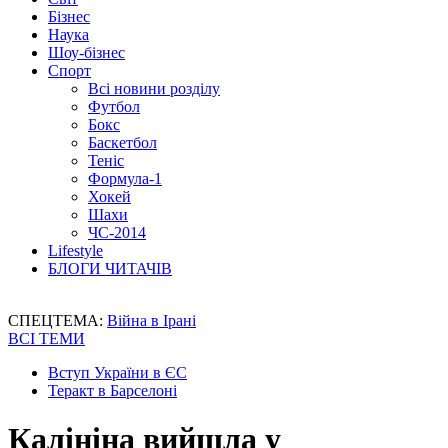
Бізнес
Наука
Шоу-бізнес
Спорт
Всі новини розділу
Футбол
Бокс
Баскетбол
Теніс
Формула-1
Хокей
Шахи
ЧС-2014
Lifestyle
БЛОГИ ЧИТАЧІВ
СПЕЦТЕМА:
Війна в Ірані
ВСІ ТЕМИ
Вступ України в ЄС
Теракт в Барселоні
Калініна вийшла у