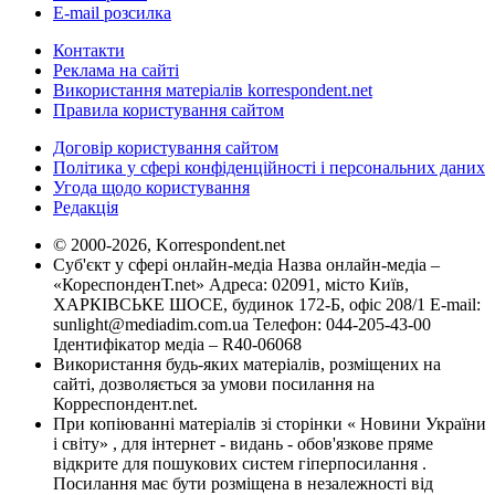
E-mail розсилка
Контакти
Реклама на сайті
Використання матеріалів korrespondent.net
Правила користування сайтом
Договір користування сайтом
Політика у сфері конфіденційності і персональних даних
Угода щодо користування
Редакція
© 2000-2026, Korrespondent.net
Суб'єкт у сфері онлайн-медіа Назва онлайн-медіа –
«КореспонденТ.net» Адреса: 02091, місто Київ,
ХАРКІВСЬКЕ ШОСЕ, будинок 172-Б, офіс 208/1 E-mail:
sunlight@mediadim.com.ua
Телефон: 044-205-43-00
Ідентифікатор медіа – R40-06068
Використання будь-яких матеріалів, розміщених на
сайті, дозволяється за умови посилання на
Корреспондент.net.
При копіюванні матеріалів зі сторінки « Новини України
і світу» , для інтернет - видань - обов'язкове пряме
відкрите для пошукових систем гіперпосилання .
Посилання має бути розміщена в незалежності від