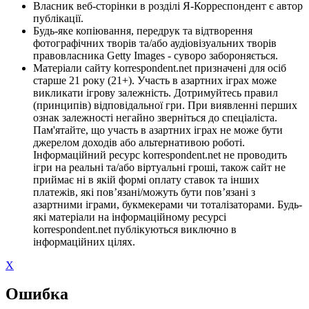
Власник веб-сторінки в розділі Я-Корреспондент є автор
публікації.
Будь-яке копіювання, передрук та відтворення
фотографічних творів та/або аудіовізуальних творів
правовласника Getty Images - суворо забороняється.
Матеріали сайту korrespondent.net призначені для осіб
старше 21 року (21+). Участь в азартних іграх може
викликати ігрову залежність. Дотримуйтесь правил
(принципів) відповідальної гри. При виявленні перших
ознак залежності негайно зверніться до спеціаліста.
Пам'ятайте, що участь в азартних іграх не може бути
джерелом доходів або альтернативою роботі.
Інформаційний ресурс korrespondent.net не проводить
ігри на реальні та/або віртуальні гроші, також сайт не
приймає ні в якій формі оплату ставок та інших
платежів, які пов’язані/можуть бути пов’язані з
азартними іграми, букмекерами чи тоталізаторами. Будь-
які матеріали на інформаційному ресурсі
korrespondent.net публікуються виключно в
інформаційних цілях.
X
Ошибка