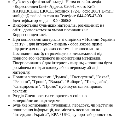
Суб'єкт у сфері онлайн-медіа Назва онлайн-медіа –
«КореспонденТ.net» Адреса: 02091, місто Київ,
ХАРКІВСЬКЕ ШОСЕ, будинок 172-Б, офіс 208/1 E-mail:
sunlight@mediadim.com.ua
Телефон: 044-205-43-00
Ідентифікатор медіа – R40-06068
Використання будь-яких матеріалів, розміщених на
сайті, дозволяється за умови посилання на
Корреспондент.net.
При копіюванні матеріалів зі сторінки « Новини України
і світу» , для інтернет - видань - обов'язкове пряме
відкрите для пошукових систем гіперпосилання .
Посилання має бути розміщена в незалежності від
повного або часткового використання матеріалів.
Гіперпосилання ( для інтернет - видань) - повинна бути
розміщена в підзаголовку або в першому абзаці
матеріалу.
Новини з позначками "Думка", "Експертиза", "Заява",
"Регіони", "Гроші", "Влада", "Вибори", "Тест-драйв",
"Спецпроекти", "Промо" публікуються на правах
реклами.
Розділ Спецпроекти створюється спільно з
комерційними партнерами.
Будь яке копіювання, публікація, передрук, чи наступне
поширення інформації, що містить посилання на
"Інтерфакс-Україна", EPA / UPG, суворо забороняється.