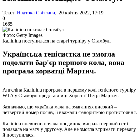
Текст:
Надтока Світлана
, 20 квітня 2022, 17:19
0
1665
Фото: Getty Images
Калініна поступилася на старті турніру у Стамбулі
Українська тенісистка не змогла
подолати бар'єр першого кола, вона
програла хорватці Мартич.
Ангеліна Калініна програла в першому колі тенісного турніру
WTA у Стамбулі представниці Хорватії Петрі Мартич.
Зазначимо, що українка мала на змаганнях високий –
четвертий номер посіву, її вважали фавориткою протистояння.
Калініна впевнено почала поєдинок, виграла перший сет і
подавала на матч у другому. Але не змогла втримати перевагу
й поступилася.