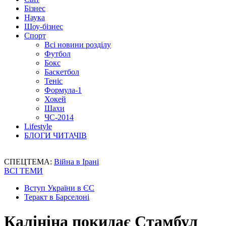
Бізнес
Наука
Шоу-бізнес
Спорт
Всі новини розділу
Футбол
Бокс
Баскетбол
Теніс
Формула-1
Хокей
Шахи
ЧС-2014
Lifestyle
БЛОГИ ЧИТАЧІВ
СПЕЦТЕМА:
Війна в Ірані
ВСІ ТЕМИ
Вступ України в ЄС
Теракт в Барселоні
Калініна покидає Стамбул