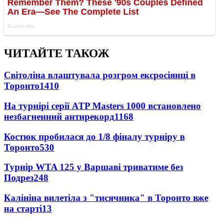
ЧИТАЙТЕ ТАКОЖ
Світоліна влаштувала розгром ексросіянці в
Торонто
1410
На турнірі серії ATP Masters 1000 встановлено
незбагненний антирекорд
1168
Костюк пробилася до 1/8 фіналу турніру в
Торонто
530
Турнір WTA 125 у Варшаві триватиме без
Подрез
248
Калініна вилетіла з "тисячника" в Торонто вже
на старті
13