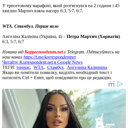
У трисетовому марафоні, який розтягнувся на 2 години і 45
хвилин Мартич взяла нагору 6:3, 5:7, 6:7.
WTA. Стамбул. Перше коло
Ангеліна Калініна (Україна, 4) –
Петра Мартич (Хорватія)
6:3, 5:7, 6:7
Новини від
Корреспондент.net
у Telegram. Підписуйтесь на
наш канал
https://t.me/korrespondentnet
Читайте Korrespondent.net в Google News
ТЕГИ:
теннис
,
WTA
,
Стамбул
,
Ангелина Калинина
Якщо ви помітили помилку, виділіть необхідний текст і
натисніть Ctrl + Enter, щоб повідомити про це редакцію.