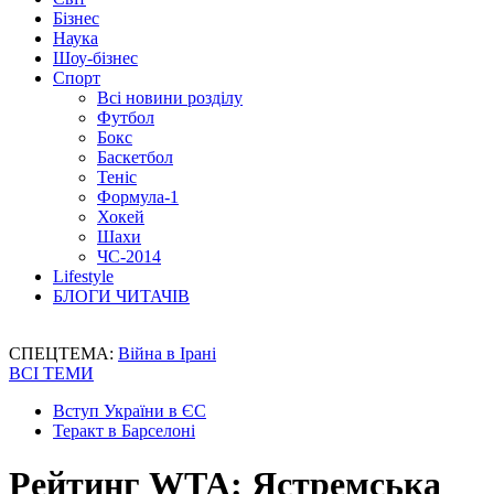
Бізнес
Наука
Шоу-бізнес
Спорт
Всі новини розділу
Футбол
Бокс
Баскетбол
Теніс
Формула-1
Хокей
Шахи
ЧС-2014
Lifestyle
БЛОГИ ЧИТАЧІВ
СПЕЦТЕМА:
Війна в Ірані
ВСІ ТЕМИ
Вступ України в ЄС
Теракт в Барселоні
Рейтинг WTA: Ястремська