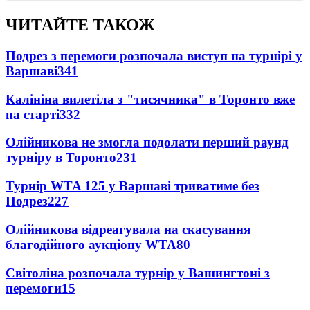
ЧИТАЙТЕ ТАКОЖ
Подрез з перемоги розпочала виступ на турнірі у
Варшаві
341
Калініна вилетіла з "тисячника" в Торонто вже
на старті
332
Олійникова не змогла подолати перший раунд
турніру в Торонто
231
Турнір WTA 125 у Варшаві триватиме без
Подрез
227
Олійникова відреагувала на скасування
благодійного аукціону WTA
80
Світоліна розпочала турнір у Вашингтоні з
перемоги
15