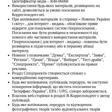
Ідентифікатор медіа – R40-06068
Використання будь-яких матеріалів, розміщених на
сайті, дозволяється за умови посилання на
Корреспондент.net.
При копіюванні матеріалів зі сторінки « Новини України
і світу» , для інтернет - видань - обов'язкове пряме
відкрите для пошукових систем гіперпосилання .
Посилання має бути розміщена в незалежності від
повного або часткового використання матеріалів.
Гіперпосилання ( для інтернет - видань) - повинна бути
розміщена в підзаголовку або в першому абзаці
матеріалу.
Новини з позначками "Думка", "Експертиза", "Заява",
"Регіони", "Гроші", "Влада", "Вибори", "Тест-драйв",
"Спецпроекти", "Промо" публікуються на правах
реклами.
Розділ Спецпроекти створюється спільно з
комерційними партнерами.
Будь яке копіювання, публікація, передрук, чи наступне
поширення інформації, що містить посилання на
"Інтерфакс-Україна", EPA / UPG, суворо забороняється.
Власник веб-сторінки в розділі Я-Корреспондент є автор
публікації.
Будь-яке копіювання, передрук та відтворення
фотографічних творів та/або аудіовізуальних творів