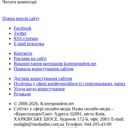
Читати коментарі
Повна версія сайту
Facebook
Twitter
RSS-стрічки
E-mail розсилка
Контакти
Реклама на сайті
Використання матеріалів korrespondent.net
Правила користування сайтом
Договір користування сайтом
Політика у сфері конфіденційності і персональних даних
Угода щодо користування
Редакція
© 2000-2026, Korrespondent.net
Суб'єкт у сфері онлайн-медіа Назва онлайн-медіа –
«КореспонденТ.net» Адреса: 02091, місто Київ,
ХАРКІВСЬКЕ ШОСЕ, будинок 172-Б, офіс 208/1 E-mail:
sunlight@mediadim.com.ua
Телефон: 044-205-43-00