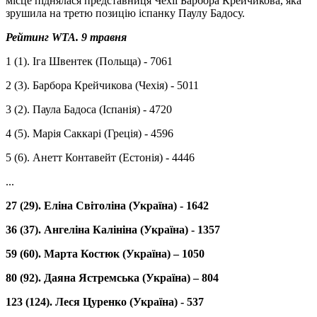
місце піднялася представниця Чехії Барбора Крейчикова, яка
зрушила на третю позицію іспанку Паулу Бадосу.
Рейтинг WTA. 9 травня
1 (1). Іга Швентек (Польща) - 7061
2 (3). Барбора Крейчикова (Чехія) - 5011
3 (2). Паула Бадоса (Іспанія) - 4720
4 (5). Марія Саккарі (Греція) - 4596
5 (6). Анетт Контавейт (Естонія) - 4446
...
27 (29). Еліна Світоліна (Україна) - 1642
36 (37). Ангеліна Калініна (Україна) - 1357
59 (60). Марта Костюк (Україна) – 1050
80 (92). Даяна Ястремська (Україна) – 804
123 (124). Леся Цуренко (Україна) - 537