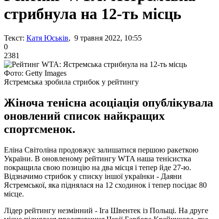
стрибнула на 12-ть місць
Текст:
Катя Юськів
, 9 травня 2022, 10:55
0
2381
Фото: Getty Images
Ястремська зробила стрибок у рейтингу
Жіноча тенісна асоціація опублікувала
оновлений список найкращих
спортсменок.
Еліна Світоліна продовжує залишатися першою ракеткою
України. В оновленому рейтингу WTA наша тенісистка
покращила свою позицію на два місця і тепер йде 27-ю.
Відзначимо стрибок у списку іншої українки - Даяни
Ястремської, яка піднялася на 12 сходинок і тепер посідає 80
місце.
Лідер рейтингу незмінний - Іга Швентек із Польщі. На друге