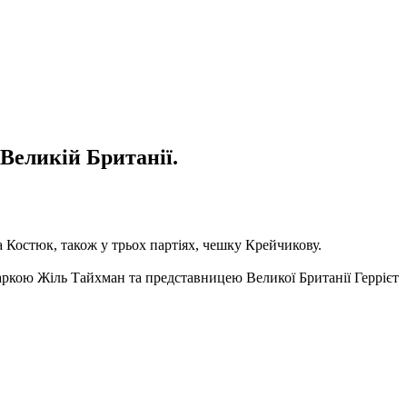
 Великій Британії.
а Костюк, також у трьох партіях, чешку Крейчикову.
ркою Жіль Тайхман та представницею Великої Британії Геррієт