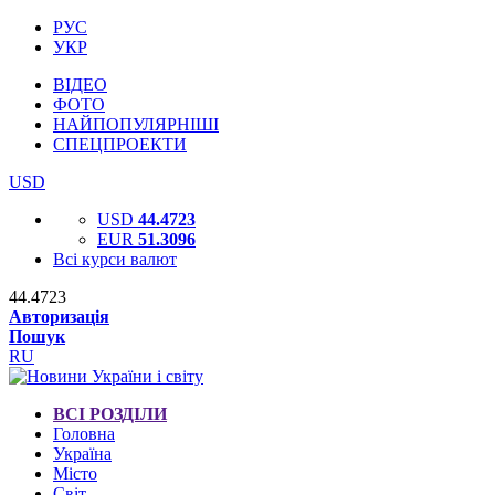
РУС
УКР
ВІДЕО
ФОТО
НАЙПОПУЛЯРНІШІ
СПЕЦПРОЕКТИ
USD
USD
44.4723
EUR
51.3096
Всі курси валют
44.4723
Авторизація
Пошук
RU
ВСІ РОЗДІЛИ
Головна
Україна
Місто
Світ