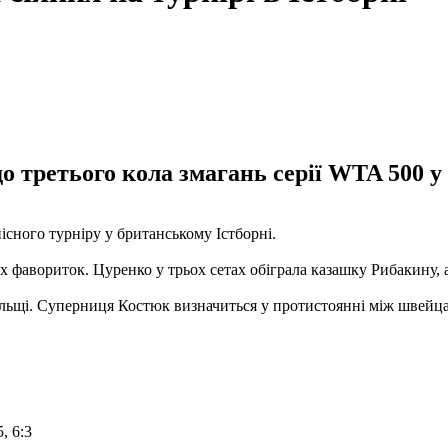
о третього кола змагань серії WTA 500 у
існого турніру у британському Істборні.
х фавориток. Цуренко у трьох сетах обіграла казашку Рибакину, 
льщі. Суперниця Костюк визначиться у протистоянні між швейца
, 6:3