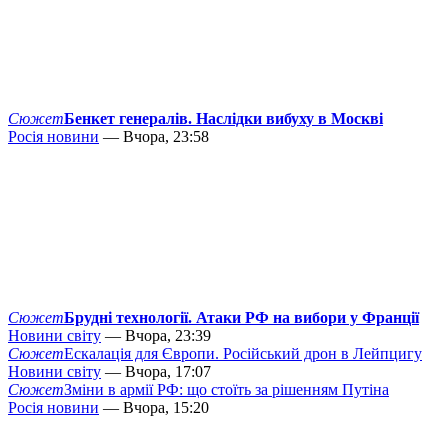
Сюжет
Бенкет генералів. Наслідки вибуху в Москві
Росія новини
— Вчора, 23:58
Сюжет
Брудні технології. Атаки РФ на вибори у Франції
Новини світу
— Вчора, 23:39
Сюжет
Ескалація для Європи. Російський дрон в Лейпцигу
Новини світу
— Вчора, 17:07
Сюжет
Зміни в армії РФ: що стоїть за рішенням Путіна
Росія новини
— Вчора, 15:20