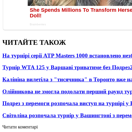
ЧИТАЙТЕ ТАКОЖ
На турнірі серії ATP Masters 1000 встановлено н
Турнір WTA 125 у Варшаві триватиме без Подрез
Калініна вилетіла з "тисячника" в Торонто вже на
Олійникова не змогла подолати перший раунд ту
Подрез з перемоги розпочала виступ на турнірі у
Світоліна розпочала турнір у Вашингтоні з перем
Читати коментарі