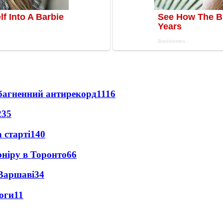
езбагненний антирекорд
1116
235
 старті
140
рніру в Торонто
66
 Варшаві
34
оги
11