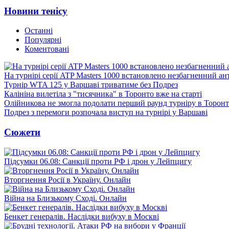
Новини тенісу
Останні
Популярні
Коментовані
На турнірі серії ATP Masters 1000 встановлено незбагненний а
Турнір WTA 125 у Варшаві триватиме без Подрез
Калініна вилетіла з "тисячника" в Торонто вже на старті
Олійникова не змогла подолати перший раунд турніру в Торон
Подрез з перемоги розпочала виступ на турнірі у Варшаві
Сюжети
Підсумки 06.08: Санкції проти РФ і дрон у Лейпцигу
Вторгнення Росії в Україну. Онлайн
Війна на Близькому Сході. Онлайн
Бенкет генералів. Наслідки вибуху в Москві