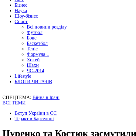
Бізнес
Наука
Шоу-бізнес
Спорт
Всі новини розділу
Футбол
Бокс
Баскетбол
Теніс
Формула-1
Хокей
Шахи
ЧС-2014
Lifestyle
БЛОГИ ЧИТАЧІВ
СПЕЦТЕМА:
Війна в Ірані
ВСІ ТЕМИ
Вступ України в ЄС
Теракт в Барселоні
Цуренко та Костюк засмутили с