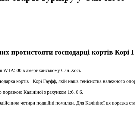
них протистояти господарці кортів Корі 
рії WTA500 в американському Сан-Хосі.
одарка кортів - Корі Гауфф, якій наша тенісистка належного опо
поразкою Калініної з рахунком 1:6, 0:6.
 здійснила чотири подвійні помилки. Для Калініної ця поразка ст