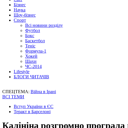
Бізнес
Наука
Шоу-бізнес
Спорт
Всі новини розділу
Футбол
Бокс
Баскетбол
Теніс
Формула-1
Хокей
Шахи
ЧС-2014
Lifestyle
БЛОГИ ЧИТАЧІВ
СПЕЦТЕМА:
Війна в Ірані
ВСІ ТЕМИ
Вступ України в ЄС
Теракт в Барселоні
Калініна розгромно програла 