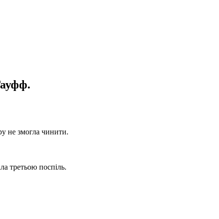
Гауфф.
ру не змогла чинити.
ала третьою поспіль.