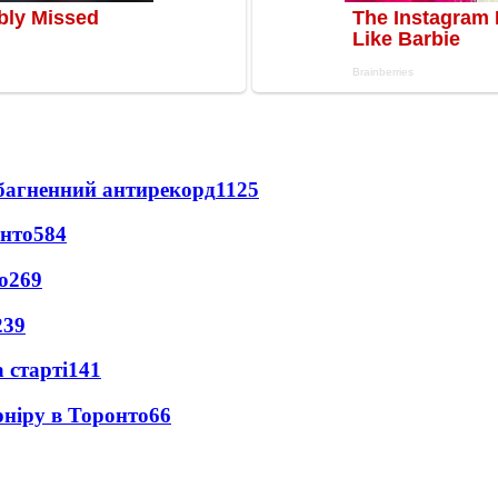
езбагненний антирекорд
1125
онто
584
о
269
239
 старті
141
рніру в Торонто
66