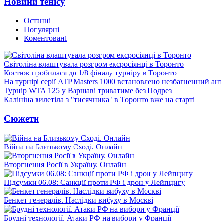
Новини тенісу
Останні
Популярні
Коментовані
Світоліна влаштувала розгром ексросіянці в Торонто
Костюк пробилася до 1/8 фіналу турніру в Торонто
На турнірі серії ATP Masters 1000 встановлено незбагненний а
Турнір WTA 125 у Варшаві триватиме без Подрез
Калініна вилетіла з "тисячника" в Торонто вже на старті
Сюжети
Війна на Близькому Сході. Онлайн
Вторгнення Росії в Україну. Онлайн
Підсумки 06.08: Санкції проти РФ і дрон у Лейпцигу
Бенкет генералів. Наслідки вибуху в Москві
Брудні технології. Атаки РФ на вибори у Франції