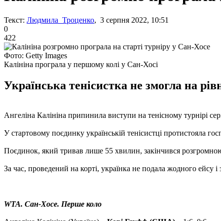
Текст:
Людмила Троценко
, 3 серпня 2022, 10:51
0
422
Фото: Getty Images
Калініна програла у першому колі у Сан-Хосі
Українська тенісистка не змогла на рів
Ангеліна Калініна припинила виступи на тенісному турнірі се
У стартовому поєдинку українській тенісистці протистояла госп
Поєдинок, який тривав лише 55 хвилин, закінчився розгромною 
За час, проведений на корті, українка не подала жодного ейсу і
WTA. Сан-Хосе. Перше коло