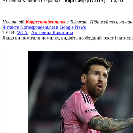
Ангеліна Калініна (Україна) –
Корі Гауфф (США)
– 1:6, 0:6
Новини від
Корреспондент.net
в Telegram. Підписуйтесь на на
Читайте Korrespondent.net в Google News
ТЕГИ:
WTA
,
Ангелина Калинина
Якщо ви помітили помилку, виділіть необхідний текст і натисніт