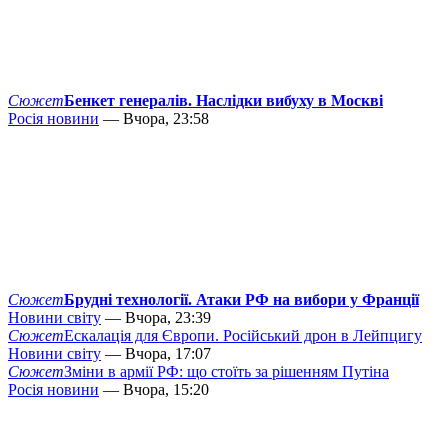
Сюжет
Бенкет генералів. Наслідки вибуху в Москві
Росія новини
— Вчора, 23:58
Сюжет
Брудні технології. Атаки РФ на вибори у Франції
Новини світу
— Вчора, 23:39
Сюжет
Ескалація для Європи. Російський дрон в Лейпцигу
Новини світу
— Вчора, 17:07
Сюжет
Зміни в армії РФ: що стоїть за рішенням Путіна
Росія новини
— Вчора, 15:20