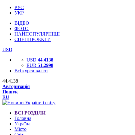
РУС
УКР
ВІДЕО
ФОТО
НАЙПОПУЛЯРНІШІ
СПЕЦПРОЕКТИ
USD
USD
44.4138
EUR
51.2998
Всі курси валют
44.4138
Авторизація
Пошук
RU
ВСІ РОЗДІЛИ
Головна
Україна
Місто
Світ