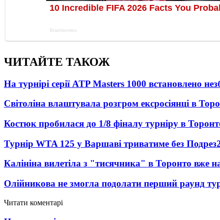
ЧИТАЙТЕ ТАКОЖ
На турнірі серії ATP Masters 1000 встановлено н
Світоліна влаштувала розгром ексросіянці в Тор
Костюк пробилася до 1/8 фіналу турніру в Торонт
Турнір WTA 125 у Варшаві триватиме без Подрез
Калініна вилетіла з "тисячника" в Торонто вже на
Олійникова не змогла подолати перший раунд ту
Читати коментарі