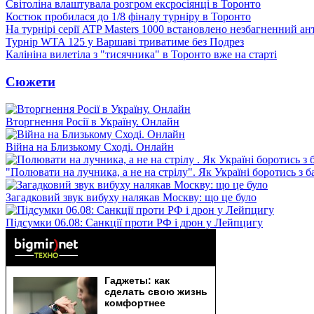
Світоліна влаштувала розгром ексросіянці в Торонто
Костюк пробилася до 1/8 фіналу турніру в Торонто
На турнірі серії ATP Masters 1000 встановлено незбагненний а
Турнір WTA 125 у Варшаві триватиме без Подрез
Калініна вилетіла з "тисячника" в Торонто вже на старті
Сюжети
Вторгнення Росії в Україну. Онлайн
Війна на Близькому Сході. Онлайн
"Полювати на лучника, а не на стрілу". Як Україні боротись з 
Загадковий звук вибуху налякав Москву: що це було
Підсумки 06.08: Санкції проти РФ і дрон у Лейпцигу