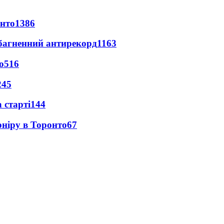
онто
1386
езбагненний антирекорд
1163
о
516
245
 старті
144
рніру в Торонто
67