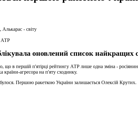
у АТР
блікувала оновлений список найкращих с
о, що в першій п'ятірці рейтингу АТР лише одна зміна - росіян
а країни-агресора на п'яту сходинку.
ідбулося. Першою ракеткою України залишається Олексій Крутих.