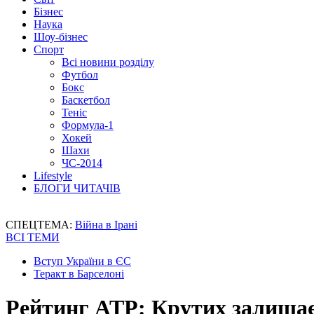
Бізнес
Наука
Шоу-бізнес
Спорт
Всі новини розділу
Футбол
Бокс
Баскетбол
Теніс
Формула-1
Хокей
Шахи
ЧС-2014
Lifestyle
БЛОГИ ЧИТАЧІВ
СПЕЦТЕМА:
Війна в Ірані
ВСІ ТЕМИ
Вступ України в ЄС
Теракт в Барселоні
Рейтинг ATP: Крутих залишає