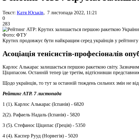
Текст:
Катя Юськів
, 7 листопада 2022, 11:21
0
283
Фото: ФТУ
Крутих продовжує бути найкращим серед українців у рейтинг
Асоціація тенісистів-професіоналів опу
Карлос Алькарас залишається першою ракеткою світу. Зазначим
Ціципасом. Останній тепер іде третім, відтіснивши представник
Щодо українців, то тут за останній тиждень сильних змін не в
Рейтинг ATP. 7 листопада
1 (1). Карлос Алькарас (Іспанія) - 6820
2(2). Рафаель Надаль (Іспанія) - 5820
3 (5). Стефанос Ціципас (Греція) - 5350
4 (4). Каспер Рууд (Норвегія) - 5020