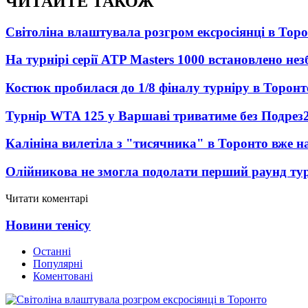
ЧИТАЙТЕ ТАКОЖ
Світоліна влаштувала розгром ексросіянці в Тор
На турнірі серії ATP Masters 1000 встановлено н
Костюк пробилася до 1/8 фіналу турніру в Торонт
Турнір WTA 125 у Варшаві триватиме без Подрез
Калініна вилетіла з "тисячника" в Торонто вже на
Олійникова не змогла подолати перший раунд ту
Читати коментарі
Новини тенісу
Останні
Популярні
Коментовані