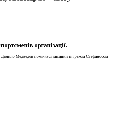
портсменів організації.
ин Данило Медведєв помінявся місцями із греком Стефаносом