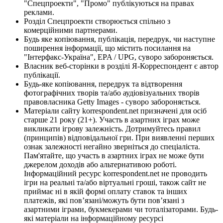
"Спецпроекти", "Промо" публікуються на правах
реклами.
Розділ Спецпроекти створюється спільно з
комерційними партнерами.
Будь яке копіювання, публікація, передрук, чи наступне
поширення інформації, що містить посилання на
"Інтерфакс-Україна", EPA / UPG, суворо забороняється.
Власник веб-сторінки в розділі Я-Корреспондент є автор
публікації.
Будь-яке копіювання, передрук та відтворення
фотографічних творів та/або аудіовізуальних творів
правовласника Getty Images - суворо забороняється.
Матеріали сайту korrespondent.net призначені для осіб
старше 21 року (21+). Участь в азартних іграх може
викликати ігрову залежність. Дотримуйтесь правил
(принципів) відповідальної гри. При виявленні перших
ознак залежності негайно зверніться до спеціаліста.
Пам'ятайте, що участь в азартних іграх не може бути
джерелом доходів або альтернативою роботі.
Інформаційний ресурс korrespondent.net не проводить
ігри на реальні та/або віртуальні гроші, також сайт не
приймає ні в якій формі оплату ставок та інших
платежів, які пов’язані/можуть бути пов’язані з
азартними іграми, букмекерами чи тоталізаторами. Будь-
які матеріали на інформаційному ресурсі