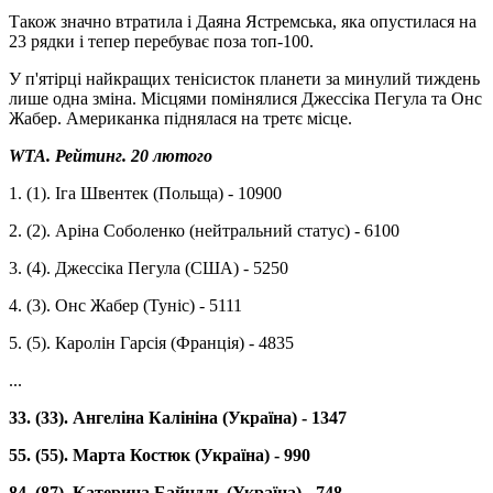
Також значно втратила і Даяна Ястремська, яка опустилася на
23 рядки і тепер перебуває поза топ-100.
У п'ятірці найкращих тенісисток планети за минулий тиждень
лише одна зміна. Місцями помінялися Джессіка Пегула та Онс
Жабер. Американка піднялася на третє місце.
WTA. Рейтинг. 20 лютого
1. (1). Іга Швентек (Польща) - 10900
2. (2). Аріна Соболенко (нейтральний статус) - 6100
3. (4). Джессіка Пегула (США) - 5250
4. (3). Онс Жабер (Туніс) - 5111
5. (5). Каролін Гарсія (Франція) - 4835
...
33. (33). Ангеліна Калініна (Україна) - 1347
55. (55). Марта Костюк (Україна) - 990
84. (87). Катерина Байндль (Україна) - 748