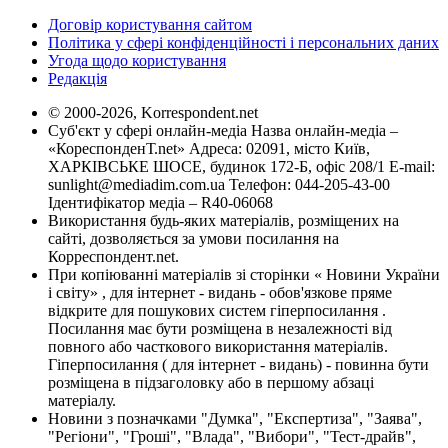
Договір користування сайтом
Політика у сфері конфіденційності і персональних даних
Угода щодо користування
Редакція
© 2000-2026, Korrespondent.net
Суб'єкт у сфері онлайн-медіа Назва онлайн-медіа –
«КореспонденТ.net» Адреса: 02091, місто Київ,
ХАРКІВСЬКЕ ШОСЕ, будинок 172-Б, офіс 208/1 E-mail:
sunlight@mediadim.com.ua
Телефон: 044-205-43-00
Ідентифікатор медіа – R40-06068
Використання будь-яких матеріалів, розміщених на
сайті, дозволяється за умови посилання на
Корреспондент.net.
При копіюванні матеріалів зі сторінки « Новини України
і світу» , для інтернет - видань - обов'язкове пряме
відкрите для пошукових систем гіперпосилання .
Посилання має бути розміщена в незалежності від
повного або часткового використання матеріалів.
Гіперпосилання ( для інтернет - видань) - повинна бути
розміщена в підзаголовку або в першому абзаці
матеріалу.
Новини з позначками "Думка", "Експертиза", "Заява",
"Регіони", "Гроші", "Влада", "Вибори", "Тест-драйв",