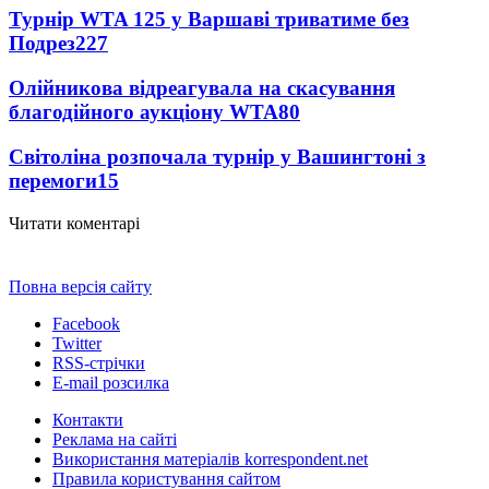
Турнір WTA 125 у Варшаві триватиме без
Подрез
227
Олійникова відреагувала на скасування
благодійного аукціону WTA
80
Світоліна розпочала турнір у Вашингтоні з
перемоги
15
Читати коментарі
Повна версія сайту
Facebook
Twitter
RSS-стрічки
E-mail розсилка
Контакти
Реклама на сайті
Використання матеріалів korrespondent.net
Правила користування сайтом