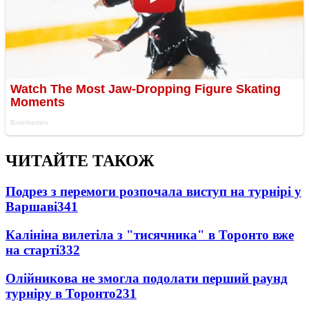
ЧИТАЙТЕ ТАКОЖ
Подрез з перемоги розпочала виступ на турнірі у
Варшаві
341
Калініна вилетіла з "тисячника" в Торонто вже
на старті
332
Олійникова не змогла подолати перший раунд
турніру в Торонто
231