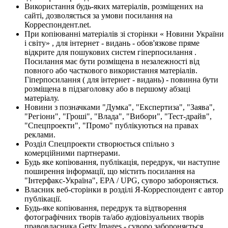
Використання будь-яких матеріалів, розміщених на
сайті, дозволяється за умови посилання на
Корреспондент.net.
При копіюванні матеріалів зі сторінки « Новини України
і світу» , для інтернет - видань - обов'язкове пряме
відкрите для пошукових систем гіперпосилання .
Посилання має бути розміщена в незалежності від
повного або часткового використання матеріалів.
Гіперпосилання ( для інтернет - видань) - повинна бути
розміщена в підзаголовку або в першому абзаці
матеріалу.
Новини з позначками "Думка", "Експертиза", "Заява",
"Регіони", "Гроші", "Влада", "Вибори", "Тест-драйв",
"Спецпроекти", "Промо" публікуються на правах
реклами.
Розділ Спецпроекти створюється спільно з
комерційними партнерами.
Будь яке копіювання, публікація, передрук, чи наступне
поширення інформації, що містить посилання на
"Інтерфакс-Україна", EPA / UPG, суворо забороняється.
Власник веб-сторінки в розділі Я-Корреспондент є автор
публікації.
Будь-яке копіювання, передрук та відтворення
фотографічних творів та/або аудіовізуальних творів
правовласника Getty Images - суворо забороняється.