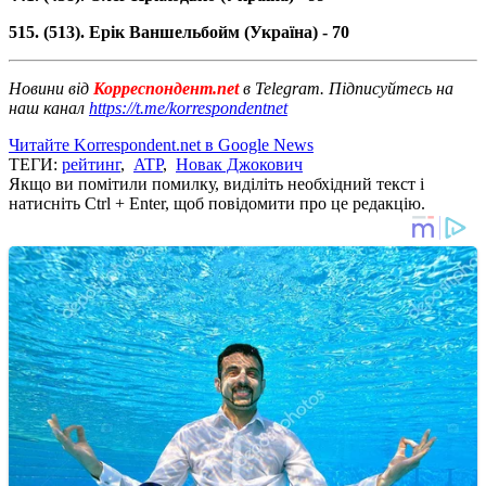
515. (513). Ерік Ваншельбойм (Україна) - 70
Новини від
Корреспондент.net
в Telegram. Підписуйтесь на
наш канал
https://t.me/korrespondentnet
Читайте Korrespondent.net в Google News
ТЕГИ:
рейтинг
,
ATP
,
Новак Джокович
Якщо ви помітили помилку, виділіть необхідний текст і
натисніть Ctrl + Enter, щоб повідомити про це редакцію.