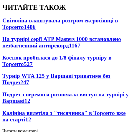
ЧИТАЙТЕ ТАКОЖ
Світоліна влаштувала розгром ексросіянці в
Торонто
1406
На турнірі серії ATP Masters 1000 встановлено
незбагненний антирекорд
1167
Костюк пробилася до 1/8 фіналу турніру в
Торонто
527
Турнір WTA 125 у Варшаві триватиме без
Подрез
247
Подрез з перемоги розпочала виступ на турнірі у
Варшаві
12
Калініна вилетіла з "тисячника" в Торонто вже
на старті
12
Читати коментарі