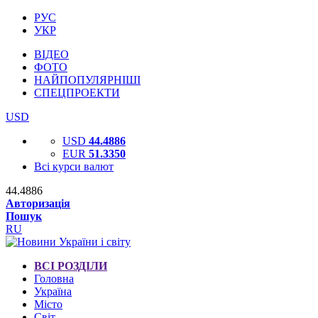
РУС
УКР
ВІДЕО
ФОТО
НАЙПОПУЛЯРНІШІ
СПЕЦПРОЕКТИ
USD
USD
44.4886
EUR
51.3350
Всі курси валют
44.4886
Авторизація
Пошук
RU
ВСІ РОЗДІЛИ
Головна
Україна
Місто
Світ