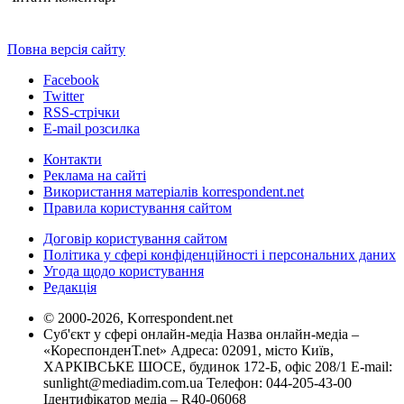
Повна версія сайту
Facebook
Twitter
RSS-стрічки
E-mail розсилка
Контакти
Реклама на сайті
Використання матеріалів korrespondent.net
Правила користування сайтом
Договір користування сайтом
Політика у сфері конфіденційності і персональних даних
Угода щодо користування
Редакція
© 2000-2026, Korrespondent.net
Суб'єкт у сфері онлайн-медіа Назва онлайн-медіа –
«КореспонденТ.net» Адреса: 02091, місто Київ,
ХАРКІВСЬКЕ ШОСЕ, будинок 172-Б, офіс 208/1 E-mail:
sunlight@mediadim.com.ua
Телефон: 044-205-43-00
Ідентифікатор медіа – R40-06068