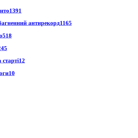
онто
1391
езбагненний антирекорд
1165
о
518
245
 старті
12
оги
10