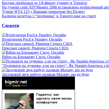
Костюк пробилася до 1/8 фіналу турніру в Торонто
На турнірі серії ATP Masters 1000 встановлено незбагненний а
Турнір WTA 125 у Варшаві триватиме без Подрез
Калініна вилетіла з "тисячника" в Торонто вже на старті
Сюжети
Вторгнення Росії в Україну. Онлайн
Пекельні санкції. Рішення Сената США
Війна на Близькому Сході. Онлайн
"Полювати на лучника, а не на стрілу". Як Україні боротись з 
Загадковий звук вибуху налякав Москву: що це було