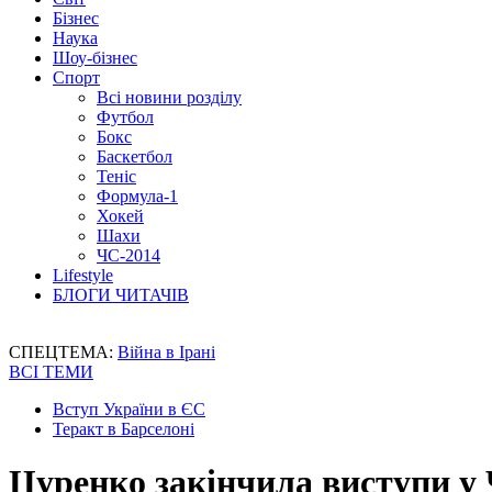
Бізнес
Наука
Шоу-бізнес
Спорт
Всі новини розділу
Футбол
Бокс
Баскетбол
Теніс
Формула-1
Хокей
Шахи
ЧС-2014
Lifestyle
БЛОГИ ЧИТАЧІВ
СПЕЦТЕМА:
Війна в Ірані
ВСІ ТЕМИ
Вступ України в ЄС
Теракт в Барселоні
Цуренко закінчила виступи у 