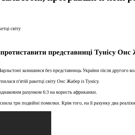
о протиставити представниці Тунісу Онс 
арльстоні залишився без представниць України після другого ко
лася п'ятій ракетці світу Онс Жабер із Тунісу.
 однаковим рахунком 6:3 на користь африканки.
снила три подвійні помилки. Крім того, на її рахунку два реалізо