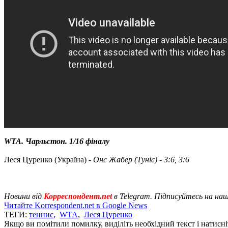
WTA. Чарльстон. 1/16 фіналу
Леся Цуренко (Україна) -
Онс Жабер (Туніс) - 3:6, 3:6
Новини від
Корреспондент.net
в Telegram. Підписуйтесь на на
Читайте Korrespondent.net в Google News
ТЕГИ:
теннис
,
WTA
,
Леся Цуренко
Якщо ви помітили помилку, виділіть необхідний текст і натисніт