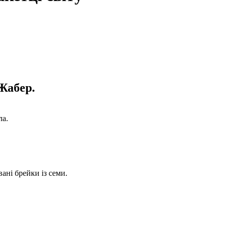
Жабер.
ла.
вані брейки із семи.