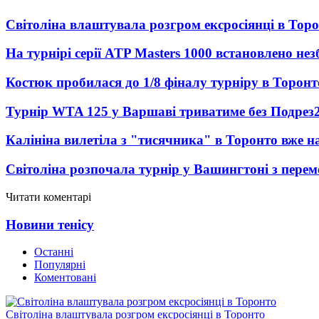
Світоліна влаштувала розгром ексросіянці в Тор
На турнірі серії ATP Masters 1000 встановлено н
Костюк пробилася до 1/8 фіналу турніру в Торонт
Турнір WTA 125 у Варшаві триватиме без Подрез
Калініна вилетіла з "тисячника" в Торонто вже на
Світоліна розпочала турнір у Вашингтоні з перем
Читати коментарі
Новини тенісу
Останні
Популярні
Коментовані
Світоліна влаштувала розгром ексросіянці в Торонто