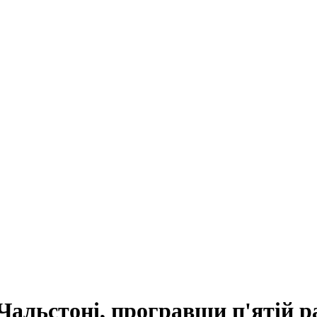
Чальстоні, програвши п'ятій ра