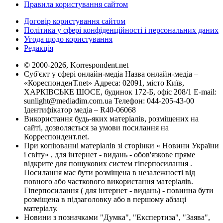
Правила користування сайтом
Договір користування сайтом
Політика у сфері конфіденційності і персональних даних
Угода щодо користування
Редакція
© 2000-2026, Korrespondent.net
Суб'єкт у сфері онлайн-медіа Назва онлайн-медіа –
«КореспонденТ.net» Адреса: 02091, місто Київ,
ХАРКІВСЬКЕ ШОСЕ, будинок 172-Б, офіс 208/1 E-mail:
sunlight@mediadim.com.ua
Телефон: 044-205-43-00
Ідентифікатор медіа – R40-06068
Використання будь-яких матеріалів, розміщених на
сайті, дозволяється за умови посилання на
Корреспондент.net.
При копіюванні матеріалів зі сторінки « Новини України
і світу» , для інтернет - видань - обов'язкове пряме
відкрите для пошукових систем гіперпосилання .
Посилання має бути розміщена в незалежності від
повного або часткового використання матеріалів.
Гіперпосилання ( для інтернет - видань) - повинна бути
розміщена в підзаголовку або в першому абзаці
матеріалу.
Новини з позначками "Думка", "Експертиза", "Заява",