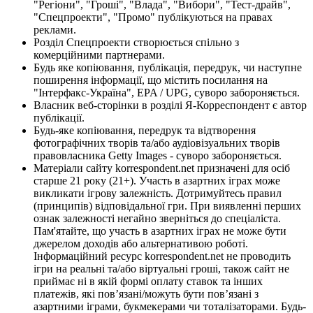
"Регіони", "Гроші", "Влада", "Вибори", "Тест-драйв",
"Спецпроекти", "Промо" публікуються на правах
реклами.
Розділ Спецпроекти створюється спільно з
комерційними партнерами.
Будь яке копіювання, публікація, передрук, чи наступне
поширення інформації, що містить посилання на
"Інтерфакс-Україна", EPA / UPG, суворо забороняється.
Власник веб-сторінки в розділі Я-Корреспондент є автор
публікації.
Будь-яке копіювання, передрук та відтворення
фотографічних творів та/або аудіовізуальних творів
правовласника Getty Images - суворо забороняється.
Матеріали сайту korrespondent.net призначені для осіб
старше 21 року (21+). Участь в азартних іграх може
викликати ігрову залежність. Дотримуйтесь правил
(принципів) відповідальної гри. При виявленні перших
ознак залежності негайно зверніться до спеціаліста.
Пам'ятайте, що участь в азартних іграх не може бути
джерелом доходів або альтернативою роботі.
Інформаційний ресурс korrespondent.net не проводить
ігри на реальні та/або віртуальні гроші, також сайт не
приймає ні в якій формі оплату ставок та інших
платежів, які пов’язані/можуть бути пов’язані з
азартними іграми, букмекерами чи тоталізаторами. Будь-