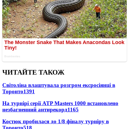
ЧИТАЙТЕ ТАКОЖ
Світоліна влаштувала розгром ексросіянці в
Торонто
1391
На турнірі серії ATP Masters 1000 встановлено
незбагненний антирекорд
1165
Костюк пробилася до 1/8 фіналу турніру в
Торонто
518