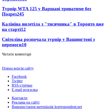
Турнір WTA 125 у Варшаві триватиме без
Подрез
245
Калініна вилетіла з "тисячника" в Торонто вже
на старті
12
Світоліна розпочала турнір у Вашингтоні з
перемоги
10
Читати коментарі
Повна версія сайту
Facebook
Twitter
RSS-стрічки
E-mail розсилка
Контакти
Реклама на сайті
Використання матеріалів korrespondent.net