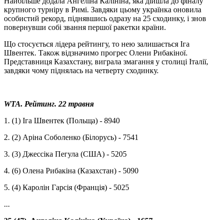
Найбільше додала Ангеліна Калініна, яка дійшла до фіналу
крупного турніру в Римі. Завдяки цьому українка оновила
особистий рекорд, піднявшись одразу на 25 сходинку, і знов
повернувши собі звання першої ракетки країни.
Що стосується лідера рейтингу, то нею залишається Іга
Швентек. Також відзначимо прогрес Олени Рибакіної.
Представниця Казахстану, виграла змагання у столиці Італії,
завдяки чому піднялась на четверту сходинку.
WTA. Рейтинг. 22 травня
1. (1) Іга Швентек (Польща) - 8940
2. (2) Аріна Соболенко (Білорусь) - 7541
3. (3) Джессіка Пегула (США) - 5205
4. (6) Олена Рибакіна (Казахстан) - 5090
5. (4) Каролін Гарсія (Франція) - 5025
...